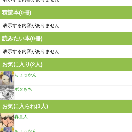
積読本(
0
冊)
表示する内容がありません
読みたい本(
0
冊)
表示する内容がありません
お気に入り(
2
人)
ちょっかん
ボタもち
お気に入られ(
3
人)
轟直人
ちょっかん