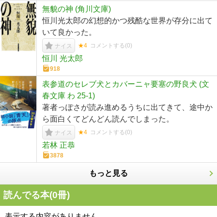
無貌の神 (角川文庫)
恒川光太郎の幻想的かつ残酷な世界が存分に出て
いて良かった。
★4
コメントする(
0
)
ナイス
恒川 光太郎
918
表参道のセレブ犬とカバーニャ要塞の野良犬 (文
春文庫 わ 25-1)
著者っぽさが読み進めるうちに出てきて、途中か
ら面白くてどんどん読んでしまった。
★4
コメントする(
0
)
ナイス
若林 正恭
3878
もっと見る
読んでる本(
0
冊)
表示する内容がありません