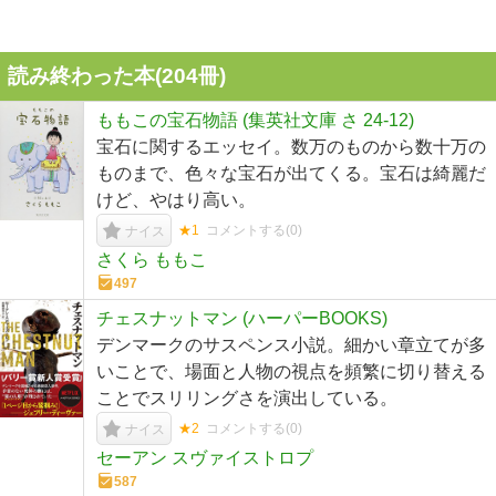
読み終わった本(
204
冊)
ももこの宝石物語 (集英社文庫 さ 24-12)
宝石に関するエッセイ。数万のものから数十万の
ものまで、色々な宝石が出てくる。宝石は綺麗だ
けど、やはり高い。
★1
コメントする(
0
)
ナイス
さくら ももこ
497
チェスナットマン (ハーパーBOOKS)
デンマークのサスペンス小説。細かい章立てが多
いことで、場面と人物の視点を頻繁に切り替える
ことでスリリングさを演出している。
★2
コメントする(
0
)
ナイス
セーアン スヴァイストロプ
587