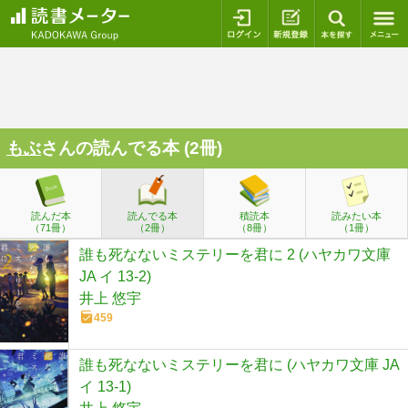
ログイン
新規登録
本を探
もぶ
さんの読んでる本 (2冊)
読んだ本
読んでる本
積読本
読みたい本
（71冊）
（2冊）
（8冊）
（1冊）
誰も死なないミステリーを君に 2 (ハヤカワ文庫
JA イ 13-2)
井上 悠宇
459
誰も死なないミステリーを君に (ハヤカワ文庫 JA
イ 13-1)