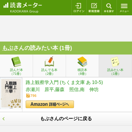
ログイン
新規登録
本を探
もぶ
さんの読みたい本 (1冊)
読んだ本
読んでる本
積読本
読みたい本
（71冊）
（2冊）
（8冊）
（1冊）
路上観察学入門 (ちくま文庫 あ 10-5)
赤瀬川 原平,藤森 照信,南 伸坊
796
もぶさんのページに戻る