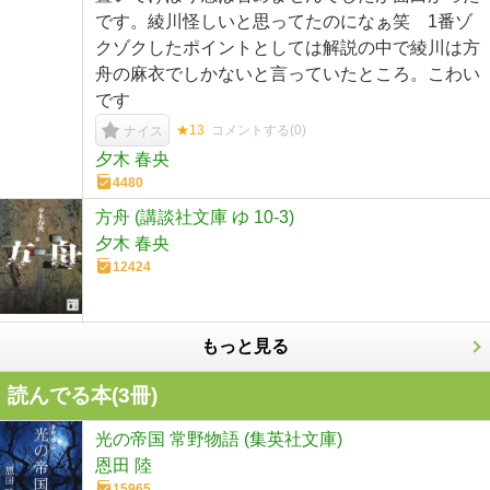
です。綾川怪しいと思ってたのになぁ笑 1番ゾ
クゾクしたポイントとしては解説の中で綾川は方
舟の麻衣でしかないと言っていたところ。こわい
です
★13
コメントする(
0
)
ナイス
夕木 春央
4480
方舟 (講談社文庫 ゆ 10-3)
夕木 春央
12424
もっと見る
読んでる本(
3
冊)
光の帝国 常野物語 (集英社文庫)
恩田 陸
15965