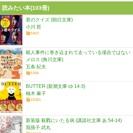
読みたい本(
103
冊)
君のクイズ (朝日文庫)
小川 哲
5403
殺人事件に巻き込まれて走っている場合ではない
メロス (角川文庫)
五条 紀夫
5366
BUTTER (新潮文庫 ゆ 14-3)
柚木 麻子
15381
新装版 殺戮にいたる病 (講談社文庫 あ 54-14)
我孫子 武丸