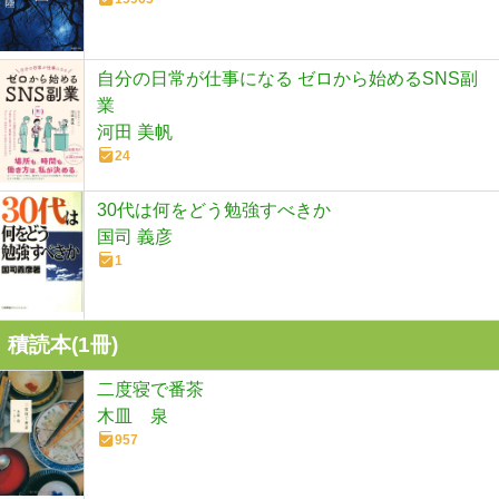
自分の日常が仕事になる ゼロから始めるSNS副
業
河田 美帆
24
30代は何をどう勉強すべきか
国司 義彦
1
積読本(
1
冊)
二度寝で番茶
木皿 泉
957