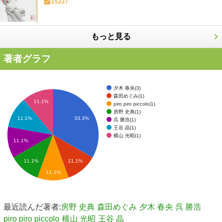
15227
もっと見る
著者グラフ
夕木 春央(3)
森田めぐみ(1)
11.1%
piro piro piccolo(1)
房野 史典(1)
11.1%
33.3%
呉 勝浩(1)
王谷 晶(1)
横山 光昭(1)
11.1%
11.1%
11.1%
11.1%
最近読んだ著者:
房野 史典
森田めぐみ
夕木 春央
呉 勝浩
piro piro piccolo
横山 光昭
王谷 晶