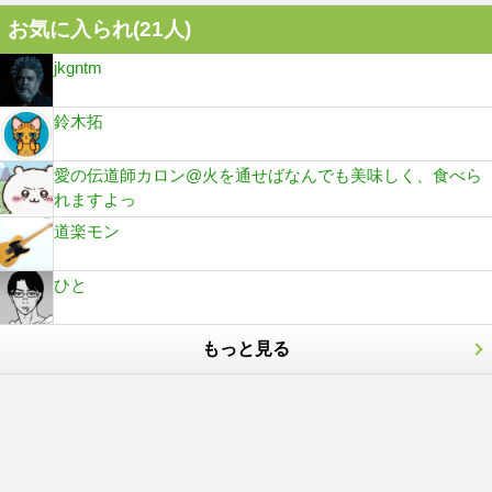
お気に入られ(
21
人)
jkgntm
鈴木拓
愛の伝道師カロン@火を通せばなんでも美味しく、食べら
れますよっ
道楽モン
ひと
もっと見る