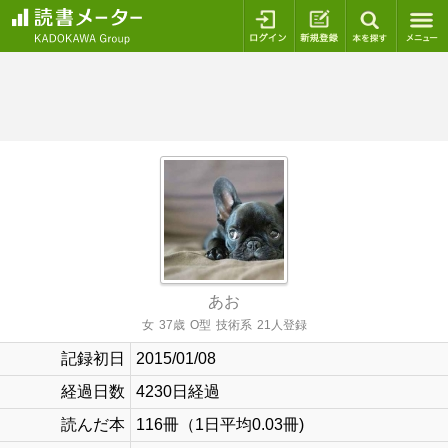
ログイン
新規登録
本を探
あお
女
37歳
O型
技術系
21人登録
記録初日
2015/01/08
経過日数
4230日経過
読んだ本
116冊（1日平均0.03冊)