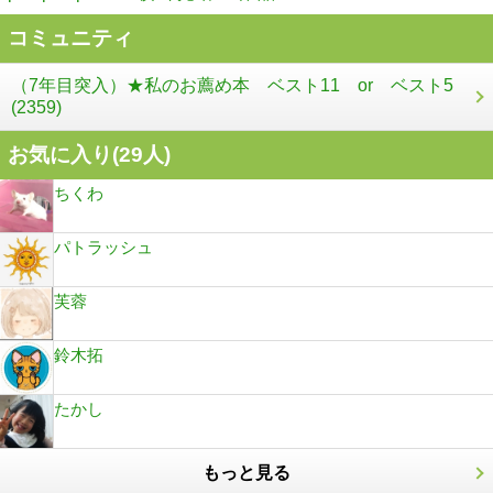
コミュニティ
（7年目突入）★私のお薦め本 ベスト11 or ベスト5
(2359)
お気に入り(
29
人)
ちくわ
パトラッシュ
芙蓉
鈴木拓
たかし
もっと見る