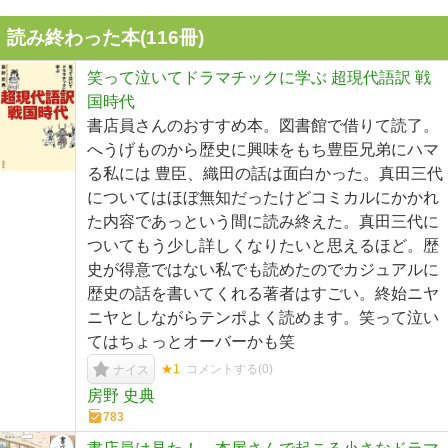
読み終わった本(
116
冊)
笑って泣いてドラマチックに学ぶ 超現代語訳 戦
国時代
書店員さんのおすすめ本。図書館で借りて読了。
へうげものから歴史に興味をもち豊臣兄弟にハマ
る私には 豊臣、織田の話は面白かった。真田三代
についてはほぼ無知だったけどコミカルにかかれ
た内容であっという間に読み終えた。真田三代に
ついてもう少し詳しくなりたいと思えるほど。歴
史が得意ではない私でも読めたのでカジュアルに
歴史の話を書いてくれる著者はすごい。終始ニヤ
ニヤとしながらテンポよく読めます。笑って泣い
てはちょっとオーバーかも笑
★1
コメントする(
0
)
ナイス
房野 史典
783