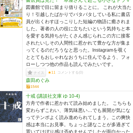
書店員は見た！ 本屋さんで起こる小さなドラマ
図書館で目に留まり借りることに。 これが大当た
り！引越したばかりでバタバタしている私に書店
員が出くわすほっこりした短編の物語に癒されま
した。著者の人の役に立ちたいという気持ちと本
を愛する気持ちがたくさん感じられこの方に接客
されたいしその人間性に惹かれて豊かな方が集ま
ってくるのだろうなと思った。Instagramを覗く
ととてもおしゃれなおうちに住んでるよう、フォ
ローしつつ他の作品も読んでみたいです。
★11
コメントする(
0
)
ナイス
森田めぐみ
1544
十戒 (講談社文庫 ゆ 10-4)
方舟で作者に惹かれて読み始めました。 こちらも
変わらずこわい、薄気味悪い…でも展開が気にな
ってテンポよく読み進められてしまう。この爽快
感は本当にお見事。ちょっと謎なことが多過ぎて
置いてけぼり感は否めませんでしたが面白かった