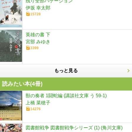
残り全部バケーション
伊坂 幸太郎
15728
英雄の書 下
宮部 みゆき
3399
もっと見る
読みたい本(
4
冊)
獣の奏者 1闘蛇編 (講談社文庫 う 59-1)
上橋 菜穂子
14276
図書館戦争 図書館戦争シリーズ (1) (角川文庫)