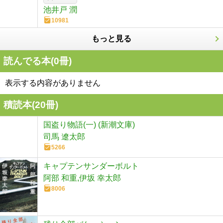
池井戸 潤
10981
もっと見る
読んでる本(
0
冊)
表示する内容がありません
積読本(
20
冊)
国盗り物語(一) (新潮文庫)
司馬 遼太郎
5266
キャプテンサンダーボルト
阿部 和重,伊坂 幸太郎
8006