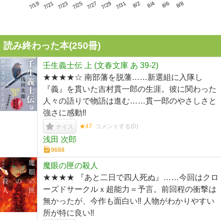
7/23
7/29
8/4
7/19
7/25
7/31
8/6
7/21
7/27
8/2
8/8
読み終わった本(
250
冊)
壬生義士伝 上 (文春文庫 あ 39-2)
★★★★☆ 南部藩を脱藩……新選組に入隊し
『義』を貫いた吉村貫一郎の生涯。彼に関わった
人々の語りで物語は進む……貫一郎のやさしさと
強さに感動‼︎
★47
コメントする(
0
)
ナイス
浅田 次郎
9688
魔眼の匣の殺人
★★★★ 『あと二日で四人死ぬ』……今回はクロ
ーズドサークルｘ超能力＝予言。前回程の衝撃は
無かったが、今作も面白い‼︎ 人物がわかりやすい
所が特に良い‼︎