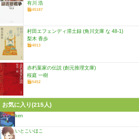
有川 浩
45187
村田エフェンディ滞土録 (角川文庫 な 48-1)
梨木 香歩
4013
赤朽葉家の伝説 (創元推理文庫)
桜庭 一樹
5452
お気に入り(
215
人)
ken
いとこいほこ