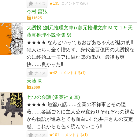
★135
コメントする(
0
)
ナイス
今村 昌弘
11625
大誘拐 (創元推理文庫) (創元推理文庫 M て 1-9 天
藤真推理小説全集 9)
★★★★ なんといってもおばあちゃんが魅力的‼︎
犯人たちも全く憎めず、身代金百億円の大誘拐な
のに終始ユーモアに溢れほのぼの、最後も爽
快……良かった‼︎
★42
コメントする(
1
)
ナイス
天藤 真
2660
七つの会議 (集英社文庫)
★★★★ 短篇八話……企業の不祥事とその隠
蔽……各話ごとに主人公が変わりそれぞれの視点
から物語が進みとても面白い‼︎ 池井戸さんの安定
感、これからも色々読んでいこう‼︎
★101
コメントする(
1
)
ナイス