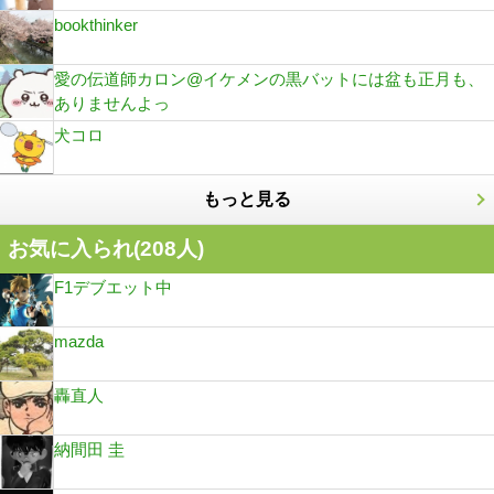
bookthinker
愛の伝道師カロン@イケメンの黒バットには盆も正月も、
ありませんよっ
犬コロ
もっと見る
お気に入られ(
208
人)
F1デブエット中
mazda
轟直人
納間田 圭