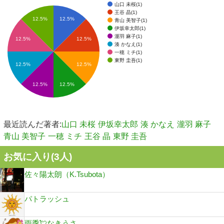
山口 未桜(1)
王谷 晶(1)
12.5%
12.5%
青山 美智子(1)
伊坂幸太郎(1)
瀧羽 麻子(1)
12.5%
12.5%
湊 かなえ(1)
一穂 ミチ(1)
東野 圭吾(1)
12.5%
12.5%
12.5%
12.5%
最近読んだ著者:
山口 未桜
伊坂幸太郎
湊 かなえ
瀧羽 麻子
青山 美智子
一穂 ミチ
王谷 晶
東野 圭吾
お気に入り(
3
人)
佐々陽太朗（K.Tsubota）
パトラッシュ
雨季💘なきうさ