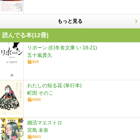
もっと見る
読んでる本(
12
冊)
リボーン (幻冬舎文庫 い 18-21)
五十嵐貴久
809
わたしの知る花 (単行本)
町田 そのこ
6090
婚活マエストロ
宮島 未奈
8893