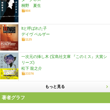
桐野 夏生
804
Itと呼ばれた子
デイヴ ペルザー
1125
一次元の挿し木 (宝島社文庫 『このミス』大賞シ
リーズ)
松下 龍之介
23376
もっと見る
著者グラフ