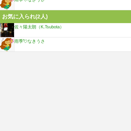
お気に入られ(
2
人)
佐々陽太朗（K.Tsubota）
雨季💘なきうさ