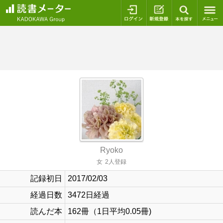
ログイン
新規登録
本を探
Ryoko
女
2人登録
記録初日
2017/02/03
経過日数
3472日経過
読んだ本
162冊（1日平均0.05冊)