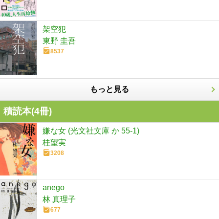
架空犯
東野 圭吾
8537
もっと見る
積読本(
4
冊)
嫌な女 (光文社文庫 か 55-1)
桂望実
3208
anego
林 真理子
677