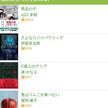
禁忌の子
山口 未桜
16122
さよならジャバウォック
伊坂幸太郎
8378
C線上のアリア
湊 かなえ
5577
妻はりんごを食べない
瀧羽 麻子
1030