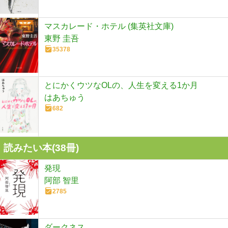
マスカレード・ホテル (集英社文庫)
東野 圭吾
35378
とにかくウツなOLの、人生を変える1か月
はあちゅう
682
読みたい本(
38
冊)
発現
阿部 智里
2785
ダークネス