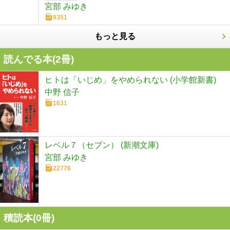
宮部 みゆき
9351
もっと見る
読んでる本(
2
冊)
ヒトは「いじめ」をやめられない (小学館新書)
中野 信子
1631
レベル７（セブン） (新潮文庫)
宮部 みゆき
22776
積読本(
0
冊)