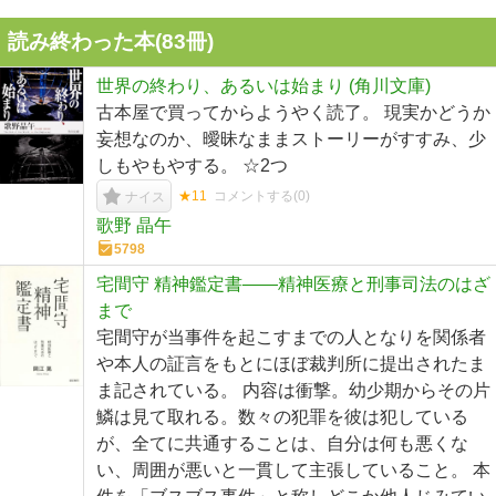
読み終わった本(
83
冊)
世界の終わり、あるいは始まり (角川文庫)
古本屋で買ってからようやく読了。 現実かどうか
妄想なのか、曖昧なままストーリーがすすみ、少
しもやもやする。 ☆2つ
★11
コメントする(
0
)
ナイス
歌野 晶午
5798
宅間守 精神鑑定書――精神医療と刑事司法のはざ
まで
宅間守が当事件を起こすまでの人となりを関係者
や本人の証言をもとにほぼ裁判所に提出されたま
ま記されている。 内容は衝撃。幼少期からその片
鱗は見て取れる。数々の犯罪を彼は犯している
が、全てに共通することは、自分は何も悪くな
い、周囲が悪いと一貫して主張していること。 本