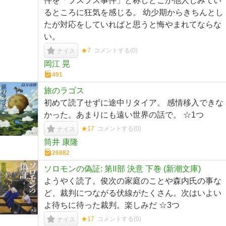
件を「ブスブス事件」と称しどこか他人じみてい
るところに狂気を感じる。 幼少期からきちんとし
たが対応をしていればと思うと悔やまれてならな
い。
★7
コメントする(
0
)
ナイス
岡江 晃
491
旅のラゴス
初めて読了せずに途中リタイア。 感情移入できな
かった。あまりにも遠い世界の話で。 ☆1つ
★17
コメントする(
0
)
ナイス
筒井 康隆
26882
ソロモンの偽証: 第Ⅱ部 決意 下巻 (新潮文庫)
ようやく読了。俊次の家庭のことや森内氏の事な
ど、裁判につながる伏線がたくさん。次はいよい
よ待ちに待った裁判。楽しみだ ☆3つ
★17
コメントする(
0
)
ナイス