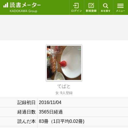
ログイン
新規登録
本を探
てぱと
女
9人登録
記録初日
2016/11/04
経過日数
3565日経過
読んだ本
83冊（1日平均0.02冊)