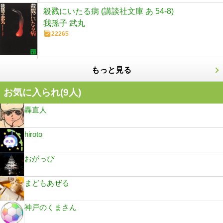
殺戮にいたる病 (講談社文庫 あ 54-8)
我孫子 武丸
22265
もっと見る
お気に入られ(
9
人)
轟直人
hiroto
おがっぴ
まどもあぜる
神戸のくまさん