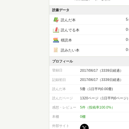
読書データ
5
読んだ本
0
読んでる本
0
積読本
0
読みたい本
プロフィール
登録日
2017/06/17（3339日経過）
記録初日
2017/06/17（3339日経過）
読んだ本
5冊（1日平均0.00冊)
読んだページ
1320ページ（1日平均0ページ
感想・レビュー
5件（投稿率100.0%）
本棚
0棚
外部サイト