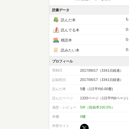
読書データ
5
読んだ本
0
読んでる本
0
積読本
0
読みたい本
プロフィール
登録日
2017/06/17（3341日経過）
記録初日
2017/06/17（3341日経過）
読んだ本
5冊（1日平均0.00冊)
読んだページ
1320ページ（1日平均0ページ
感想・レビュー
5件（投稿率100.0%）
本棚
0棚
外部サイト