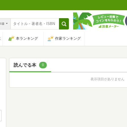
n和書
は
本ランキング
作家ランキング
読んでる本
0
表示項目がありません