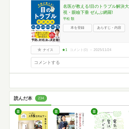
名医が教える!目のトラブル解決
視・眼瞼下垂 ぜんぶ網羅!
平松 類
本を登録
あらすじ・内容
ナイス
★1
コメント(
0
)
2025/11/24
読んだ本
234