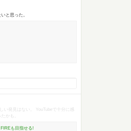
たいと思った。
しい発見はない。 YouTubeで十分に感
ったかも。
FIREも目指せる!