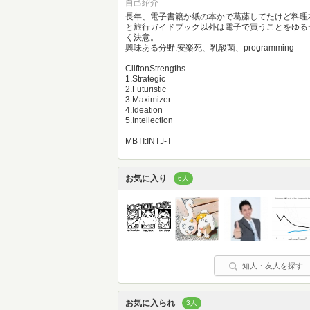
自己紹介
長年、電子書籍か紙の本かで葛藤してたけど料理
と旅行ガイドブック以外は電子で買うことをゆる
く決意。
興味ある分野:安楽死、乳酸菌、programming
CliftonStrengths
1.Strategic
2.Futuristic
3.Maximizer
4.Ideation
5.Intellection
MBTI:INTJ-T
お気に入り
6人
知人・友人を探す
お気に入られ
3人