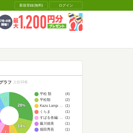
新規登録(無料)
ログイン
グラフ
上位10名
平松 類
(4)
7
平松類
(2)
28
%
Kazu Languages
…
(1)
くらま
(1)
すばる舎編集部
…
(1)
藤川徳美
(1)
14
%
堀田秀吾
(1)
7
7