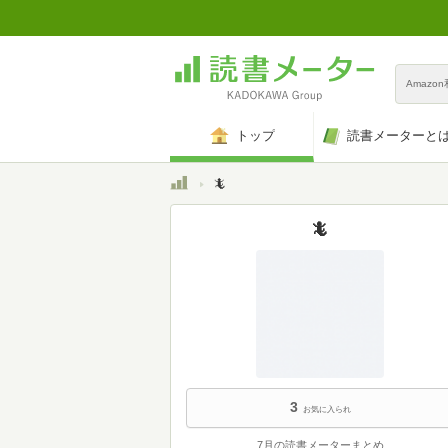
Amazo
トップ
読書メーターと
トップ
🦎
🦎
3
お気に入られ
7月の読書メーターまとめ