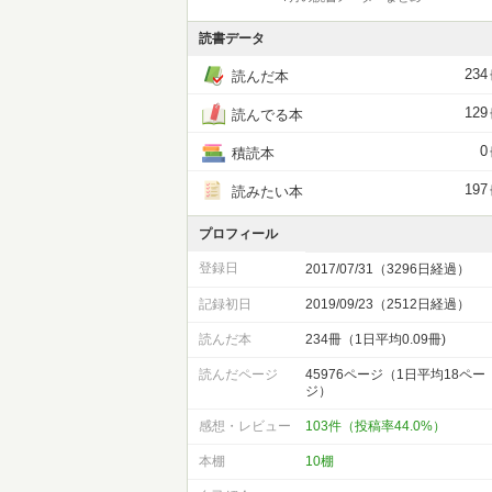
読書データ
234
読んだ本
129
読んでる本
0
積読本
197
読みたい本
プロフィール
登録日
2017/07/31（3296日経過）
記録初日
2019/09/23（2512日経過）
読んだ本
234冊（1日平均0.09冊)
読んだページ
45976ページ（1日平均18ペー
ジ）
感想・レビュー
103件（投稿率44.0%）
本棚
10棚