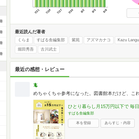
7/21
7/24
7/27
7/30
8/2
8/5
8/8
冊
最近読んだ著者
冊
くらま
すばる舎編集部
紫苑
アズマカナコ
Kazu Lang
冊
堀田秀吾
古川武士
冊
最近の感想・レビュー
🦎
めちゃくちゃ参考になった。図書館本だけど、こ
ひとり暮らし月15万円以下で 毎
すばる舎編集部
本を登録
あらすじ・内容