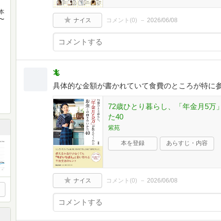
本
〜
ナイス
コメント(
0
)
2026/06/08
🦎
具体的な金額が書かれていて食費のところが特に
72歳ひとり暮らし、「年金月5
た40
紫苑
本を登録
あらすじ・内容
ナイス
コメント(
0
)
2026/06/08