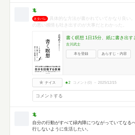
🦎
具体的な方法が書かれていてかなり良い
ネタバレ
の悪い感情も吐き出すのが大事だとわかった。
書く瞑想 1日15分、紙に書き出
古川武士
本を登録
あらすじ・内容
ナイス
★2
コメント(
0
)
2025/12/15
🦎
自分の行動がすべて緑内障につながっていてなる
行しないように生活したい。