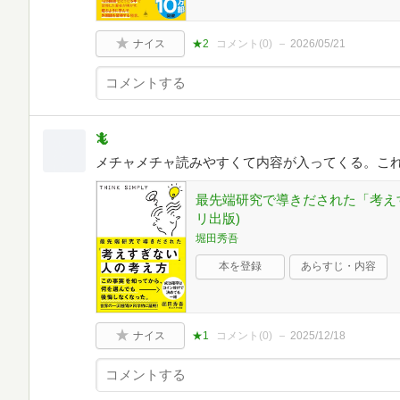
ナイス
★2
コメント(
0
)
2026/05/21
🦎
メチャメチャ読みやすくて内容が入ってくる。こ
最先端研究で導きだされた「考え
リ出版)
堀田秀吾
本を登録
あらすじ・内容
ナイス
★1
コメント(
0
)
2025/12/18