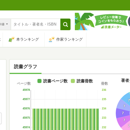
n和書
は
本ランキング
作家ランキング
読書グラフ
著者
読書ページ数
読書冊数
ページ数
冊数
45978
236
45977
235
7
7
45976
234
7
45975
233
7
7
45974
232