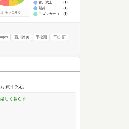
古川武士
(1)
紫苑
(1)
もっと見る
アズマカナコ
(1)
uages
藤川徳美
平松類
平松 類
れは買う予定。
日楽しく暮らす