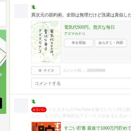
🦎
異次元の節約術。全部は無理だけど洗濯は真似し
電気代500円。贅沢な毎日
アズマカナコ
本を登録
あらすじ・内容
ナイス
コメント(
0
)
2026/06/08
版
、
🦎
くらまさんのYouTubeを観ていたら特に新
ネタバレ
じた。もう少し具体的なアドバイスがあると良か
すごい貯蓄 最速で1000万円貯めて