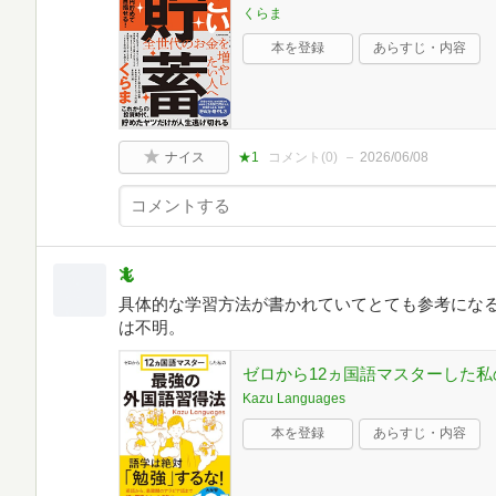
くらま
本を登録
あらすじ・内容
ナイス
★1
コメント(
0
)
2026/06/08
🦎
具体的な学習方法が書かれていてとても参考になる
は不明。
ゼロから12ヵ国語マスターした私の最
Kazu Languages
本を登録
あらすじ・内容