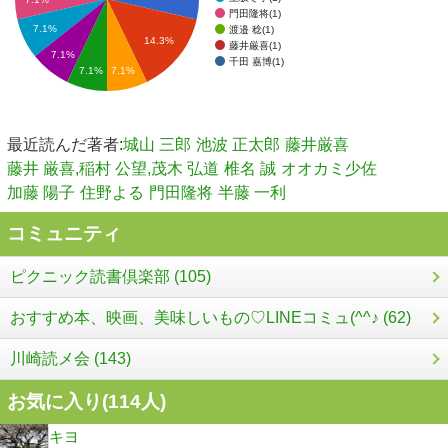
門田隆将(1)
7.1%
渡邉 稔(1)
14.3%
藤井厳喜(1)
7.1%
千田 嘉博(1)
7.1%
7.1%
最近読んだ著者:
城山 三郎
池波 正太郎
藤井厳喜
藤井 厳喜,稲村 公望,茂木 弘道
椎名 誠
オオカミ少佐
加藤 陽子
住野よる
門田隆将
半藤 一利
コミュニティ
ピクニック読書倶楽部 (105)
おすすめ本、映画、美味しいもの♡LINEコミュ(^^♪ (62)
川崎読メ会 (143)
お気に入り(
114
人)
キヨ