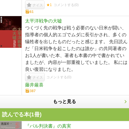
★1
コメントする(
0
)
ナイス
61
太平洋戦争の大嘘
つくづく先の戦争は戦う必要のない日米が闘い、
指導者の個人的エゴでムダに長引かされ、多くの
犠牲者を出したものだったと感じます。 先日読ん
だ「日米戦争を起こしたのは誰か」の共同著者の
お1人が書いた本、著者も本書の中で書かれてい
ましたが、内容が一部重複していました。 私には
良い復習になりました。
コメントする(
0
)
ナイス
藤井厳喜
387
もっと見る
読んでる本(
1
冊)
『パル判決書』の真実