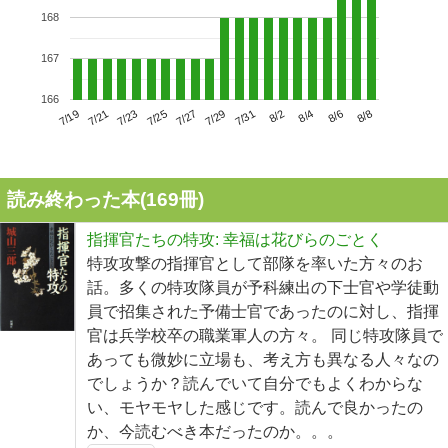
168
167
166
7/23
7/29
8/4
7/19
7/25
7/31
8/6
7/21
7/27
8/2
8/8
読み終わった本(
169
冊)
指揮官たちの特攻: 幸福は花びらのごとく
特攻攻撃の指揮官として部隊を率いた方々のお
話。多くの特攻隊員が予科練出の下士官や学徒動
員で招集された予備士官であったのに対し、指揮
官は兵学校卒の職業軍人の方々。 同じ特攻隊員で
あっても微妙に立場も、考え方も異なる人々なの
でしょうか？読んでいて自分でもよくわからな
い、モヤモヤした感じです。読んで良かったの
か、今読むべき本だったのか。。。