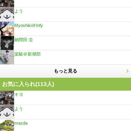
よう
Myoshiki＠Infy
納間田 圭
楽駿＠新潮部
もっと見る
お気に入られ(
113
人)
キヨ
よう
mazda