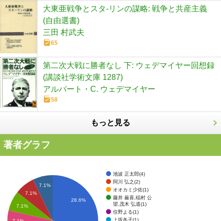
大東亜戦争とスタ-リンの謀略: 戦争と共産主義
(自由選書)
三田 村武夫
65
第二次大戦に勝者なし 下: ウェデマイヤー回想録
(講談社学術文庫 1287)
アルバート・C. ウェデマイヤー
58
もっと見る
著者グラフ
池波 正太郎(4)
阿川 弘之(2)
7.1%
オオカミ少佐(1)
7.1%
藤井 厳喜,稲村 公
28.6%
望,茂木 弘道(1)
7.1%
住野よる(1)
上坂冬子(1)
7.1%