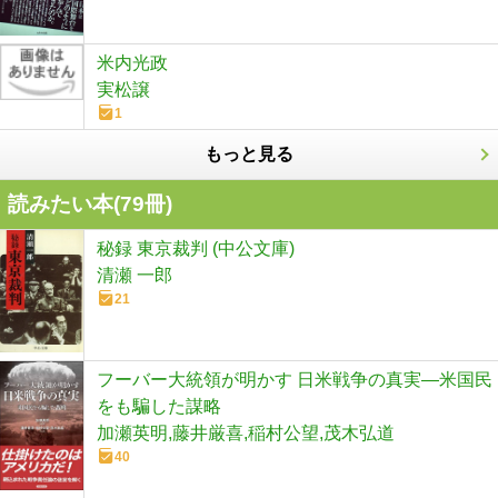
米内光政
実松譲
1
もっと見る
読みたい本(
79
冊)
秘録 東京裁判 (中公文庫)
清瀬 一郎
21
フーバー大統領が明かす 日米戦争の真実―米国民
をも騙した謀略
加瀬英明,藤井厳喜,稲村公望,茂木弘道
40