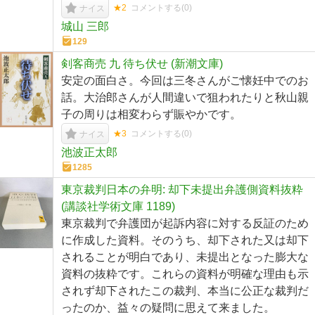
★2
コメントする(
0
)
ナイス
城山 三郎
129
剣客商売 九 待ち伏せ (新潮文庫)
安定の面白さ。今回は三冬さんがご懐妊中でのお
話。大治郎さんが人間違いで狙われたりと秋山親
子の周りは相変わらず賑やかです。
★3
コメントする(
0
)
ナイス
池波正太郎
1285
東京裁判日本の弁明: 却下未提出弁護側資料抜粋
(講談社学術文庫 1189)
東京裁判で弁護団が起訴内容に対する反証のため
に作成した資料。そのうち、却下された又は却下
されることが明白であり、未提出となった膨大な
資料の抜粋です。これらの資料が明確な理由も示
されず却下されたこの裁判、本当に公正な裁判だ
ったのか、益々の疑問に思えて来ました。