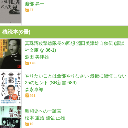
渡部 昇一
27
積読本(
6
冊)
真珠湾攻撃総隊長の回想 淵田美津雄自叙伝 (講談
社文庫 な 86-1)
淵田 美津雄
178
やりたいことは全部やりなさい 最後に後悔しない
25のヒント (SB新書 689)
森永卓郎
491
昭和史への一証言
松本 重治,國弘 正雄
10