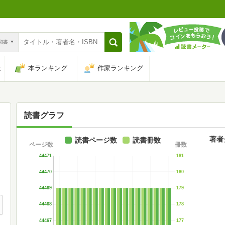
n和書
は
本ランキング
作家ランキング
読書グラフ
著者
読書ページ数
読書冊数
ページ数
冊数
44471
181
44470
180
44469
179
44468
178
44467
177