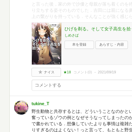
と言った後，家の外で沙優と母親が落ち着くのを
り立ちする姿そのものでした．吉田には親になる
上の繋がりを持っている．そんなことが強く感じ
ひげを剃る。そして女子高生を拾う
しめさば
本を登録
あらすじ・内容
ナイス
★18
コメント(
0
)
2021/09/19
tukine_T
野生動物と共存するとは、どういうことなのかと
奮っているゾウの例となぜそうなってしまったの
で書かれている．想像していたよりも事情は複雑
りすぎるのはよくない！っと言って、もともと野