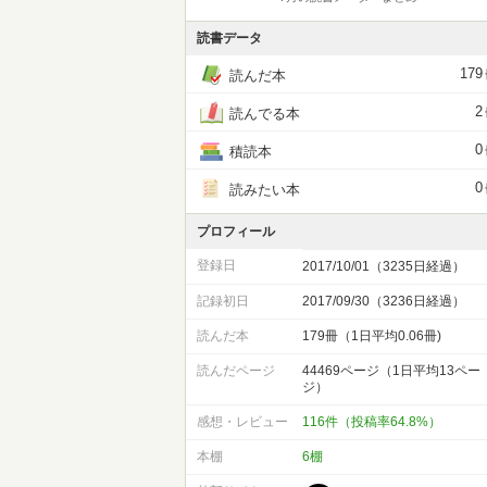
読書データ
179
読んだ本
2
読んでる本
0
積読本
0
読みたい本
プロフィール
登録日
2017/10/01（3235日経過）
記録初日
2017/09/30（3236日経過）
読んだ本
179冊（1日平均0.06冊)
読んだページ
44469ページ（1日平均13ペー
ジ）
感想・レビュー
116件（投稿率64.8%）
本棚
6棚