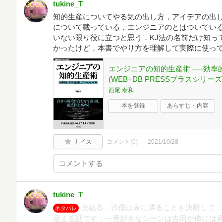
tukine_T
知的生産についてやる気の出し方，アイデアの出
について載っている．エンジニアのとはついてい
いない限り役に立つと思う．KJ法の名前だけ知っ
かったけど，本書でやり方を理解して実際に使っ
エンジニアの知的生産術 ──効
(WEB+DB PRESSプラスシリーズ
西尾 泰和
本を登録
あらすじ・内容
ナイス
コメント(
0
)
2021/10/28
tukine_T
完結巻．沙優は家に帰ることを決断して
ネタバレ
迎える話です．一番好きなシーンは吉田が俺には