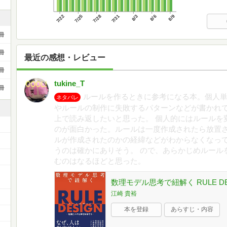
7/22
7/25
7/28
7/31
8/3
8/6
8/9
冊
冊
最近の感想・レビュー
冊
tukine_T
冊
ルールを作るときに参考になる本。個人
ネタバレ
やルールの制作に失敗するパターンなどが書かれ
上で読み返したいと思った。 個人的にはルールを
のが面白かった。ルールは一度作成されたら放置
ルが作成されたのかの経緯などがわからなくなっ
うのは確かにありそう。 ので、あらかじめルール
むのはなるほどと思った。
数理モデル思考で紐解く RULE D
江崎 貴裕
本を登録
あらすじ・内容