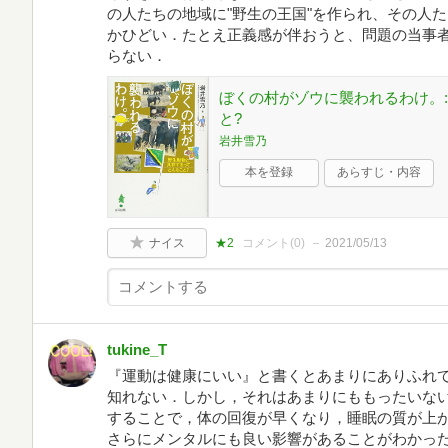
の人たちの地域に"野生の王国"を作られ、その人
かひどい．たとえ正義感が伴おうと、問題の当事
らない．
ぼくの村がゾウに襲われるわけ。:
と?
岩井雪乃
本を登録
あらすじ・内容
ナイス
★2
コメント(
0
)
2021/05/13
tukine_T
『運動は健康にいい』と書くとあまりにありふれ
知れない．しかし，それはあまりにももったいな
することで，体の回復が早くなり，睡眠の質が上
さらにメンタルにも良い影響があることがわかった