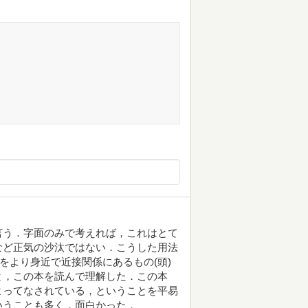
言う．字面のみで考えれば，これはとて
など正気の沙汰ではない．こうした用法
をより身近で近接関係にあるもの(頭)
と，この本を読んで理解した．この本
よってなされている，ということを平易
いうことも多く，面白かった．