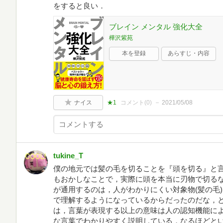
をすると良い．
ブレイン メンタル 強化大全
樺沢紫苑
本を登録
あらすじ・内容
ナイス
★1
コメント(
0
)
2021/05/08
tukine_T
僕の地元では髪の毛を切ることを『頭を切る』と
もおかしなことで，実際に頭を本当に刃物で切る
が通用するのは，人がわかりにくい対象物(髪の毛)
で理解するようになっているからだったのだな，
は，言葉が表現する以上の意味は人の認知機能に
な言葉でわかりやすく説明している．なるほどと