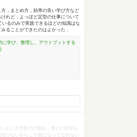
し方，まとめ方，効率の良い学び方など
るけれど，よっぽど定型の仕事について
ているのみで実践できるほどの知識はな
てみることができたのはよかった．
率的に学び、整理し、アウトプットする
)
，いよいよ学校での過去，母との対面を
責任がないからこそ親になってなれない