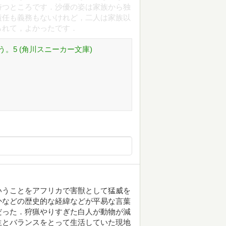
待つところです．沙優の姿は家族から独
責任も義務もないけれど，二人は家族以
られて，よかったです．
。5 (角川スニーカー文庫)
いうことをアフリカで害獣として猛威を
かなどの歴史的な経緯などが平易な言葉
だった．狩猟やりすぎた白人が動物が減
生とバランスをとって生活していた現地