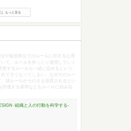
もっと見る
単位や集団単位でのルールに対する心理
ていて、ルールを作ったり運用していく
変更するルールも一緒に定めるという
されて古くなってしまい、なぜそのルー
て、謎ルールがそのまま放置されるとい
を評価する基準などもルールに組み込
ESIGN -組織と人の行動を科学する-