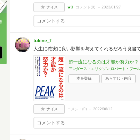
ナイス
★3
コメント(
0
)
2023/01/27
版
、
tukine_T
人生に確実に良い影響を与えてくれるだろう良書
超一流になるのは才能か努力か？ (文
アンダース・エリクソン,ロバート・プー
本を登録
あらすじ・内容
ナイス
コメント(
0
)
2022/06/12