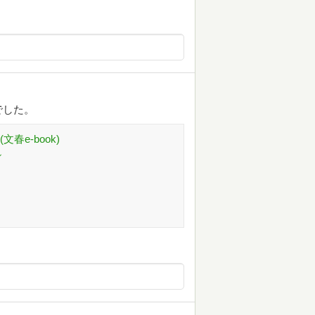
でした。
春e-book)
ル