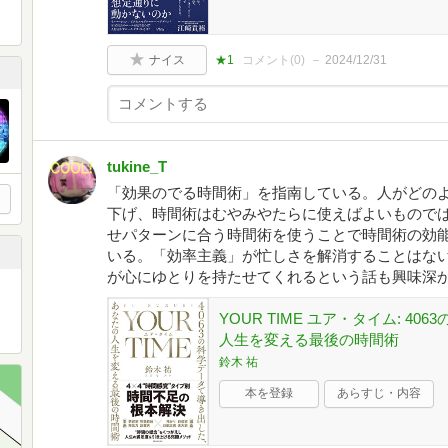
ナイス
★1
コメント(
0
)
2024/12/31
tukine_T
「効果のでる時間術」を指南している。人がどの
下げ、時間術はむやみやたらに使えばよいもので
せパターンに合う時間術を使うことで時間術の効
いる。「効率主義」が忙しさを解消することはな
が心にゆとりを持たせてくれるという話も興味深
YOUR TIME ユア・タイム: 
人生を変える最後の時間術
鈴木 祐
本を登録
あらすじ・内容