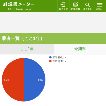
ログイン
新規登録
本を探
著者一覧（ここ1年）
ここ1年
全期間
三宅 香帆(1)
古市 憲寿(1)
50%
50%