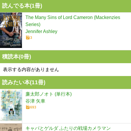
読んでる本(
1
冊)
The Many Sins of Lord Cameron (Mackenzies
Series)
Jennifer Ashley
3
積読本(
0
冊)
表示する内容がありません
読みたい本(
11
冊)
廉太郎ノオト (単行本)
谷津 矢車
693
キャパとゲルダ ふたりの戦場カメラマン