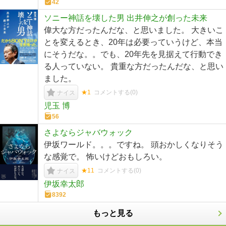
42
ソニー神話を壊した男 出井伸之が創った未来
偉大な方だったんだな、と思いました。 大きいこ
とを変えるとき、20年は必要っていうけど、本当
にそうだな。。でも、20年先を見据えて行動でき
る人っていない。 貴重な方だったんだな、と思い
ました。
★1
コメントする(
0
)
ナイス
児玉 博
56
さよならジャバウォック
伊坂ワールド。。。ですね。 頭おかしくなりそう
な感覚で。 怖いけどおもしろい。
★11
コメントする(
0
)
ナイス
伊坂幸太郎
8392
もっと見る