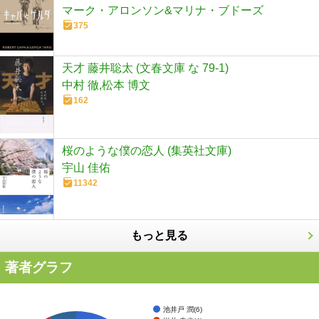
マーク・アロンソン&マリナ・ブドーズ
375
天才 藤井聡太 (文春文庫 な 79-1)
中村 徹,松本 博文
162
桜のような僕の恋人 (集英社文庫)
宇山 佳佑
11342
もっと見る
著者グラフ
池井戸 潤(6)