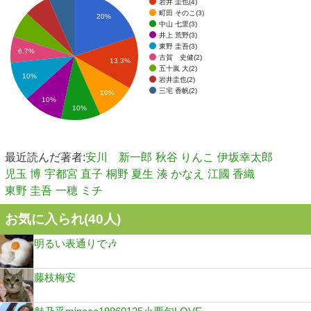
岩井 圭也(4)
町田 そのこ(3)
20%
中山 七里(3)
井上 荒野(3)
東野 圭吾(3)
6.7%
古賀 史健(2)
13.3%
五十嵐 大(2)
10%
岩井圭也(2)
三宅 香帆(2)
10%
10%
10%
最近読んだ著者:
安川 新一郎
秋谷 りんこ
伊坂幸太郎
児玉 博
宇都宮 直子
桐野 夏生
湊 かなえ
江國 香織
東野 圭吾
一穂 ミチ
お気に入られ(
40
人)
明るい表通りで🎶
藤枝梅安