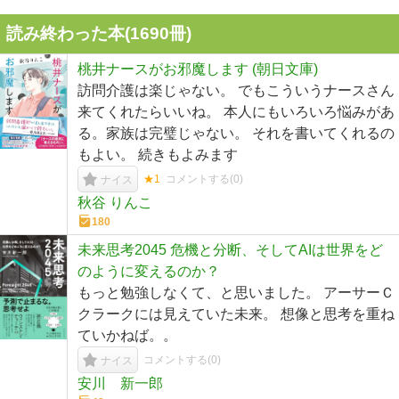
読み終わった本(
1690
冊)
桃井ナースがお邪魔します (朝日文庫)
訪問介護は楽じゃない。 でもこういうナースさん
来てくれたらいいね。 本人にもいろいろ悩みがあ
る。家族は完璧じゃない。 それを書いてくれるの
もよい。 続きもよみます
★1
コメントする(
0
)
ナイス
秋谷 りんこ
180
未来思考2045 危機と分断、そしてAIは世界をど
のように変えるのか？
もっと勉強しなくて、と思いました。 アーサーＣ
クラークには見えていた未来。 想像と思考を重ね
ていかねば。。
コメントする(
0
)
ナイス
安川 新一郎