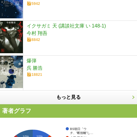
5942
イクサガミ 天 (講談社文庫 い 148-1)
今村 翔吾
8842
爆弾
呉 勝浩
18821
もっと見る
著者グラフ
BS朝日「ウ
チ、“断捨離”し…
10%
10%