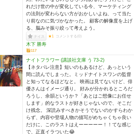
れだけ世の中が変化している今、マーケティング
の法則が変わらない方がおかしいよね、って当た
り前なのに気づかなかった。 顧客の解像度を上げ
る、脳みそ振り絞って考えよう。
★1
コメントする(
0
)
ナイス
木下 勝寿
117
ナイトフラワー (講談社文庫 う 73-2)
【ネタバレ注意】短いのもあるけど、あっという
間に読んでしまった。ミッドナイトスワンの監督
と知ってなるほどなと。 映画は見てないけど、俳
優さんはイメージ通り。 好みが分かれるところだ
ろうし、余韻というか？「あとはご想像にお任せ
します」的なラストが好きじゃないので、そこだ
け残念。 深読みすべきかそうでないのかすらわか
らず、内容や登場人物の描写がめちゃくちゃ良い
だけに、このラストはえーーーーー！！てな感じ
で、正直イラついた😂