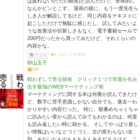
は疲れない(ただの錯覚)と読んだので、全体的に
なんかピンとこず。 漫画の後に、もう一度先生ら
しき人が解説してるけど、同じ内容をテキストに
起こしただけで無駄に感じたし、試してみたいよ
うな改善法や目新しさもなく、電子書籍セールで
200円だったから買ってみたけど、それくらいの
内容かな。
★2
コメントする(
0
)
ナイス
卵山玉子
137
戦わずして売る技術 クリック１つで市場を生み
出す最強のWEBマーケティング術
マーケティングに関する本は何冊か読んできたけ
ど、数字に苦手意識しかない自分でも、過去一わ
かりやすい内容だった。 特に、順番めちゃくちゃ
に読みたい章から読んでみてもわかるのは、何度
も読み返したい時に助かる。 そしてやっぱり新し
い情報はいいなとつくづく。古の変わらない法
則、みたいなものももちろんあるだろうけど、こ