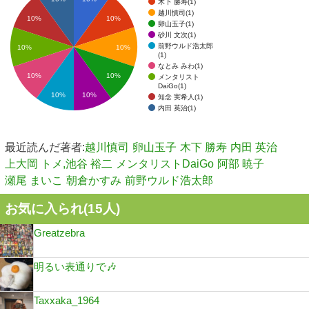
木下 勝寿(1)
越川慎司(1)
10%
10%
卵山玉子(1)
砂川 文次(1)
前野ウルド浩太郎
10%
10%
(1)
なとみ みわ(1)
10%
10%
メンタリスト
DaiGo(1)
10%
10%
知念 実希人(1)
内田 英治(1)
最近読んだ著者:
越川慎司
卵山玉子
木下 勝寿
内田 英治
上大岡 トメ,池谷 裕二
メンタリストDaiGo
阿部 暁子
瀬尾 まいこ
朝倉かすみ
前野ウルド浩太郎
お気に入られ(
15
人)
Greatzebra
明るい表通りで🎶
Taxxaka_1964