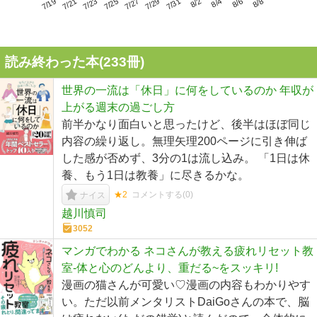
7/23
7/29
8/4
7/19
7/25
7/31
8/6
7/21
7/27
8/2
8/8
読み終わった本(
233
冊)
世界の一流は「休日」に何をしているのか 年収が
上がる週末の過ごし方
前半かなり面白いと思ったけど、後半はほぼ同じ
内容の繰り返し。無理矢理200ページに引き伸ば
した感が否めず、3分の1は流し込み。 「1日は休
養、もう1日は教養」に尽きるかな。
★2
コメントする(
0
)
ナイス
越川慎司
3052
マンガでわかる ネコさんが教える疲れリセット教
室-体と心のどんより、重だる~をスッキリ!
漫画の猫さんが可愛い♡漫画の内容もわかりやす
い。ただ以前メンタリストDaiGoさんの本で、脳