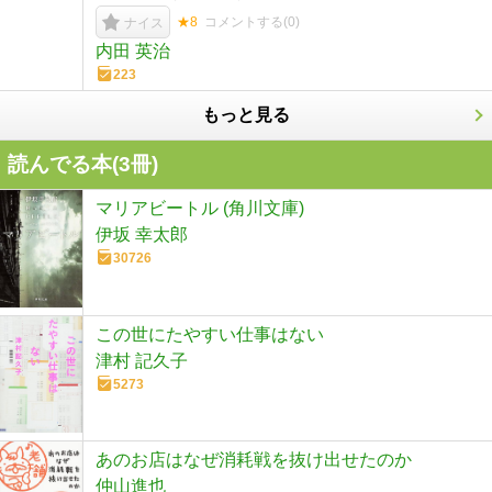
★8
コメントする(
0
)
ナイス
内田 英治
223
もっと見る
読んでる本(
3
冊)
マリアビートル (角川文庫)
伊坂 幸太郎
30726
この世にたやすい仕事はない
津村 記久子
5273
あのお店はなぜ消耗戦を抜け出せたのか
仲山進也