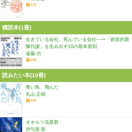
131
積読本(
1
冊)
生きている会社、死んでいる会社―ー「創造的新
陳代謝」を生み出す10の基本原則
遠藤 功
288
読みたい本(
10
冊)
青い鳥、飛んだ
丸山 正樹
780
オオルリ流星群
伊与原 新