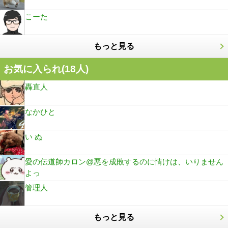
こーた
もっと見る
お気に入られ(
18
人)
轟直人
なかひと
い ぬ
愛の伝道師カロン@悪を成敗するのに情けは、いりません
よっ
管理人
もっと見る