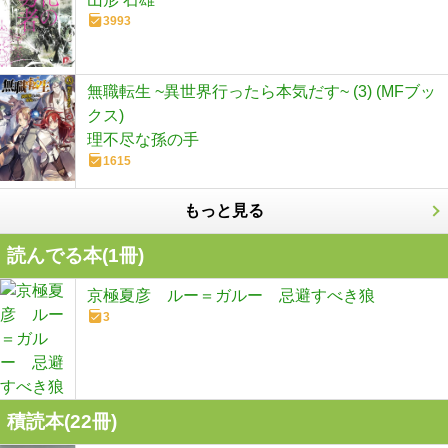
3993
無職転生 ~異世界行ったら本気だす~ (3) (MFブッ
クス)
理不尽な孫の手
1615
もっと見る
読んでる本(
1
冊)
京極夏彦 ルー＝ガルー 忌避すべき狼
3
積読本(
22
冊)