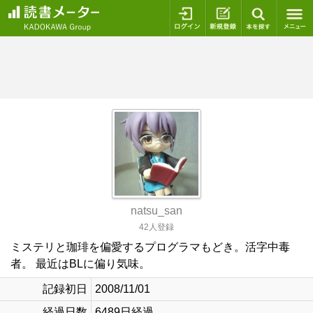
ログイン
新規登録
本を探
natsu_san
42人登録
ミステリと珈琲を偏愛するプログラマもどき。活字中毒
者。 最近はBLに偏り気味。
記録初日
2008/11/01
経過日数
6489日経過