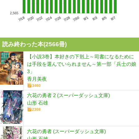
2,565
7/22
7/28
8/3
7/18
7/24
7/30
8/5
7/20
7/26
8/1
8/7
読み終わった本(
2566
冊)
【小説3巻】本好きの下剋上～司書になるために
は手段を選んでいられません～第一部「兵士の娘
3」
香月美夜
3460
六花の勇者 2 (スーパーダッシュ文庫)
山形 石雄
2308
六花の勇者 (スーパーダッシュ文庫)
山形 石雄