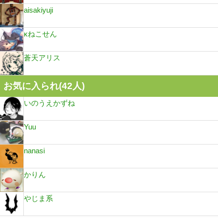
aisakiyuji
κねこせん
蒼天アリス
お気に入られ(
42
人)
いのうえかずね
Yuu
nanasi
かりん
やじま系