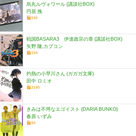
烏丸ルヴォワール (講談社BOX)
円居 挽
540
戦国BASARA3 伊達政宗の章 (講談社BOX)
矢野 隆,カプコン
104
灼熱の小早川さん (ガガガ文庫)
田中 ロミオ
2180
きみは不埒なエゴイスト (DARIA BUNKO)
春原 いずみ
94