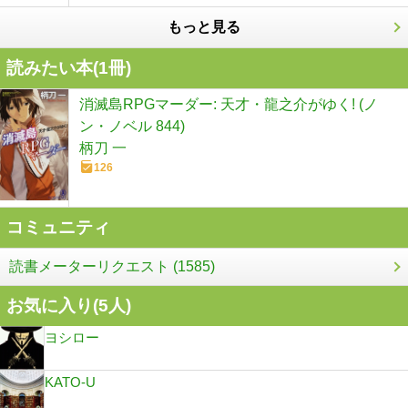
もっと見る
読みたい本(
1
冊)
消滅島RPGマーダー: 天才・龍之介がゆく! (ノ
ン・ノベル 844)
柄刀 一
126
コミュニティ
読書メーターリクエスト (1585)
お気に入り(
5
人)
ヨシロー
KATO-U