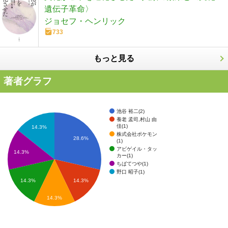
遺伝子革命〉
ジョセフ・ヘンリック
733
もっと見る
著者グラフ
池谷 裕二(2)
養老 孟司,村山 由
佳(1)
14.3%
株式会社ポケモン
28.6%
(1)
アビゲイル・タッ
14.3%
カー(1)
ちばてつや(1)
野口 昭子(1)
14.3%
14.3%
14.3%