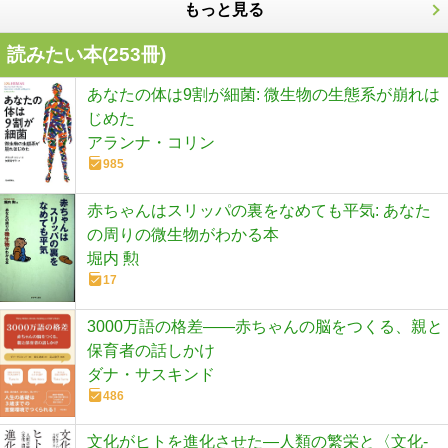
もっと見る
読みたい本(
253
冊)
あなたの体は9割が細菌: 微生物の生態系が崩れは
じめた
アランナ・コリン
985
赤ちゃんはスリッパの裏をなめても平気: あなた
の周りの微生物がわかる本
堀内 勲
17
3000万語の格差――赤ちゃんの脳をつくる、親と
保育者の話しかけ
ダナ・サスキンド
486
文化がヒトを進化させた―人類の繁栄と〈文化-