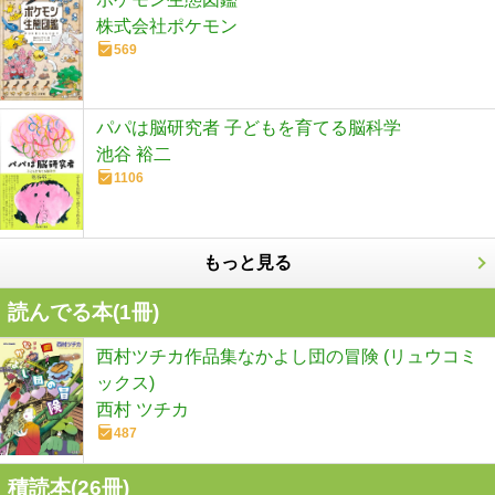
株式会社ポケモン
569
パパは脳研究者 子どもを育てる脳科学
池谷 裕二
1106
もっと見る
読んでる本(
1
冊)
西村ツチカ作品集なかよし団の冒険 (リュウコミ
ックス)
西村 ツチカ
487
積読本(
26
冊)