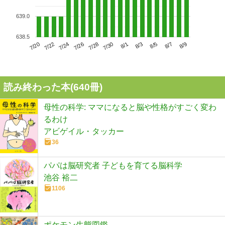
639.0
638.5
7/24
7/30
8/5
7/20
7/26
8/1
8/7
7/22
7/28
8/3
8/9
読み終わった本(
640
冊)
母性の科学: ママになると脳や性格がすごく変わ
るわけ
アビゲイル・タッカー
36
パパは脳研究者 子どもを育てる脳科学
池谷 裕二
1106
ポケモン生態図鑑