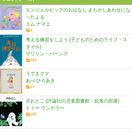
エンジェルピッグのおはなし まちがしあわせにな
ったよる
エム ナマエ
9
考える練習をしよう (子どものためのライフ・ス
タイル)
マリリン・バーンズ
498
うでまクマ
あべ ひろあき
13
月おとこ (評論社の児童図書館・絵本の部屋)
トミー ウンゲラー
268