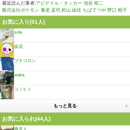
最近読んだ著者:
アビゲイル・タッカー
池谷 裕二
株式会社ポケモン
養老 孟司,村山 由佳
ちばてつや
野口 昭子
お気に入り(
51
人)
sola
徒花
ブチコロン
waka
コノヒト
もっと見る
お気に入られ(
44
人)
轟直人