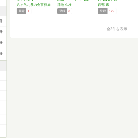
法…
八ヶ岳九条の会事務局
澤地 久枝
西部 邁
登録
1
登録
3
登録
122
冊
全3件を表示
冊
冊
冊
ー