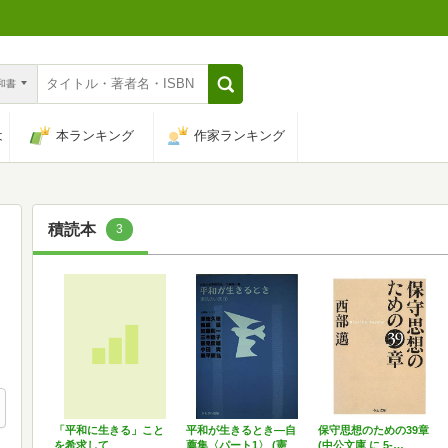
n和書
は
本ランキング
作家ランキング
積読本
3
「平和に生きる」こと
平和が生きるとき―自
保守思想のための39章
を希求して
薦集〈パート1〉 (憲
(中公文庫 に 5-…