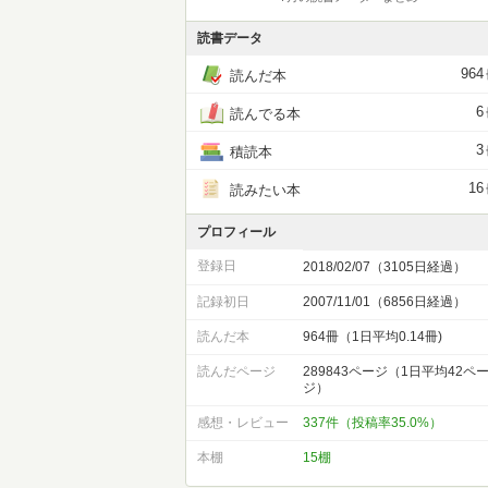
読書データ
964
読んだ本
6
読んでる本
3
積読本
16
読みたい本
プロフィール
登録日
2018/02/07（3105日経過）
記録初日
2007/11/01（6856日経過）
読んだ本
964冊（1日平均0.14冊)
読んだページ
289843ページ（1日平均42ペ
ジ）
感想・レビュー
337件（投稿率35.0%）
本棚
15棚