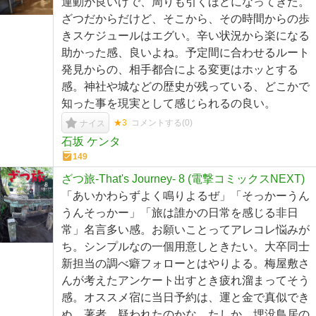
運動が良いけで、周りも引くほどになってきた。
ざつだからだけど、そこから、その時間からの歩
きスケジュールはエグい。辛い状況から楽になる
助かった感、良いよね。予定間に合わせるルート
発見からの、相手都合による変更はホッとする
感。神社や城などの歴史が残っている、どこかで
知った事を現実として感じられるの良い。
★3
コメントする(
0
)
ナイス
石坂 ケンタ
149
ざつ旅-That's Journey- 8 (電撃コミックスNEXT)
「あいかわらずよく鳴りよるぜ」「そっかーうん
うんそっかー」「旅は誰かの日常を感じる非日
常」名言多い感。お願いことってアレコレ悩みが
ち。シンプルなの一個用意しときたい。大卒同士
新担当の調べ癖フォローとはやりよる。梅屋敷さ
んが考えたアンケート出すとき疲れ溜まってそう
感。オススメ宿に当日予約は、運と金で真似でき
ぬ。著者、疑われたのかな。たしか、埋没鳥居の