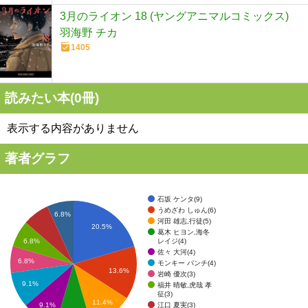
3月のライオン 18 (ヤングアニマルコミックス)
羽海野 チカ
1405
読みたい本(
0
冊)
表示する内容がありません
著者グラフ
石坂 ケンタ(9)
うめざわ しゅん(6)
6.8%
河田 雄志,行徒(5)
20.5%
葛木 ヒヨン,海冬
レイジ(4)
6.8%
佐々 大河(4)
6.8%
モンキー パンチ(4)
13.6%
岩崎 優次(3)
9.1%
福井 晴敏,虎哉 孝
征(3)
11.4%
江口 夏実(3)
9.1%