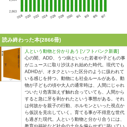
2,863
7/22
7/28
8/3
7/18
7/24
7/30
8/5
7/20
7/26
8/1
8/7
読み終わった本(
2866
冊)
人という動物と分かりあう [ソフトバンク新書]
心の闇、ADD、うつ病といった若者や子どもの事
がニュースに取り沙汰され始めた時代。現代でも
ADHDが、オタクといった区分のように扱われて
いる感じを持つ。動物にも社会ルールがある。動
物が子どもの頃や大人の通常時は、人間にじゃれ
ついたり危害加えず触れ合っていても、人間から
すると急に牙を剥かれたという事態がある。それ
は何故かを親子の行動、ホルモンといった視点か
ら仮説を見出していく。育てる事が不得意な世代
も過ぎた現代。人という動物と分かり合うには、
教育や福祉など社会の土台を偏らせずに築いてい