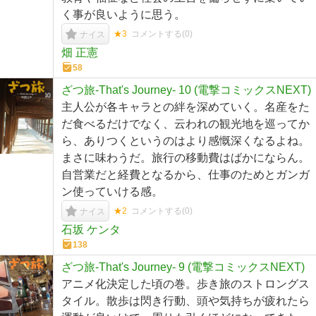
く事が良いように思う。
★3
コメントする(
0
)
ナイス
畑 正憲
58
ざつ旅-That's Journey- 10 (電撃コミックスNEXT)
主人公が各キャラとの絆を深めていく。名産をた
だ食べるだけでなく、云われの観光地を巡ってか
ら、ありつくというのはより感慨深くなるよね。
まさに味わうだ。旅行の移動費はばかにならん。
自営業だと経費となるから、仕事のためとガンガ
ン使っていける感。
★2
コメントする(
0
)
ナイス
石坂 ケンタ
138
ざつ旅-That's Journey- 9 (電撃コミックスNEXT)
アニメ化決定した頃の巻。歩き旅のストロングス
タイル。散歩は閃き行動、頭や気持ちが疲れたら