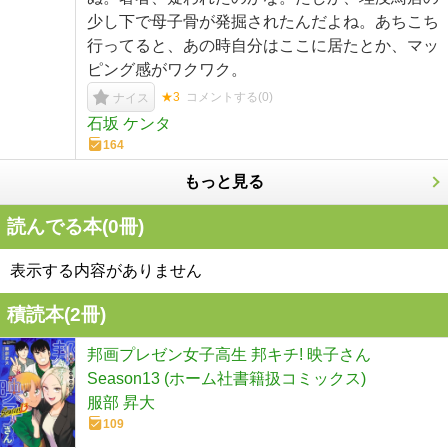
少し下で母子骨が発掘されたんだよね。あちこち
行ってると、あの時自分はここに居たとか、マッ
ピング感がワクワク。
★3
コメントする(
0
)
ナイス
石坂 ケンタ
164
もっと見る
読んでる本(
0
冊)
表示する内容がありません
積読本(
2
冊)
邦画プレゼン女子高生 邦キチ! 映子さん
Season13 (ホーム社書籍扱コミックス)
服部 昇大
109