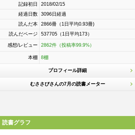
記録初日
2018/02/15
経過日数
3096日経過
読んだ本
2866冊（1日平均0.93冊)
読んだページ
537705（1日平均173）
感想/レビュー
2862件（投稿率99.9%）
本棚
8棚
プロフィール詳細
むささびさんの7月の読書メーター
読書グラフ