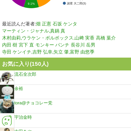
諸星 大二郎(3)
9.1%
最近読んだ著者:
畑 正憲
石坂 ケンタ
マーティン・ジャナル,真鍋 真
木村由莉,ウラケン・ボルボックス,山﨑 実香
高橋 葉介
内田 樹
宮下 直
モンキー パンチ
長谷川 岳男
寺田 ケンイチ,吉野 弘幸,矢立 肇,富野 由悠季
お気に入り(
150
人)
流石全次郎
余裕
tora@チョコレー党
宇治金時