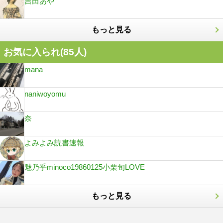
吉田あや
もっと見る
お気に入られ(
85
人)
mana
naniwoyomu
奈
よみよみ読書速報
魅乃乎minoco19860125小栗旬LOVE
もっと見る