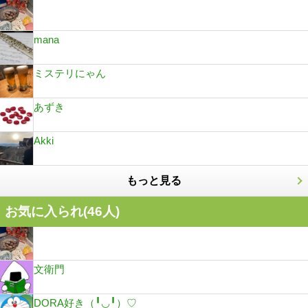
mana
ミステリにゃん
あずき
Akki
もっと見る
お気に入られ(
46
人)
文衛門
DORA好き（╹◡╹）♡