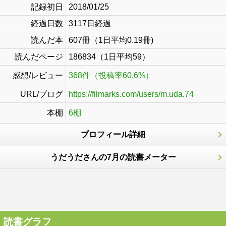
記録初日
2018/01/25
経過日数
3117日経過
読んだ本
607冊（1日平均0.19冊)
読んだページ
186834（1日平均59）
感想/レビュー
368件（投稿率60.6%）
URL/ブログ
https://filmarks.com/users/m.uda.74
本棚
6棚
プロフィール詳細
うだうださんの7月の読書メーター
読書グラフ