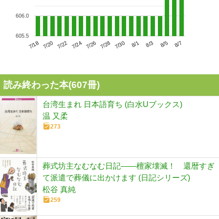
606.0
605.5
7/22
7/28
8/3
7/18
7/24
7/30
8/5
7/20
7/26
8/1
8/7
読み終わった本(
607
冊)
台湾生まれ 日本語育ち (白水Uブックス)
温 又柔
273
葬式坊主なむなむ日記――檀家壊滅！ 還暦すぎ
て派遣で葬儀に出かけます (日記シリーズ)
松谷 真純
259