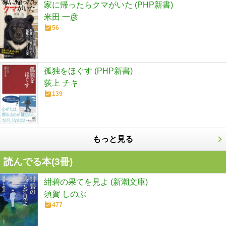
家に帰ったらクマがいた (PHP新書)
米田 一彦
56
孤独をほぐす (PHP新書)
荻上 チキ
139
もっと見る
読んでる本(
3
冊)
紺碧の果てを見よ (新潮文庫)
須賀 しのぶ
477