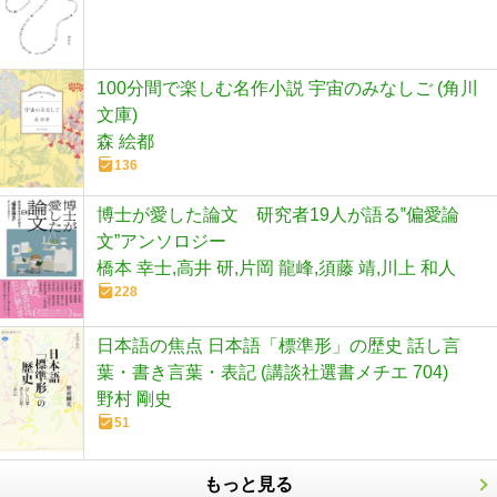
100分間で楽しむ名作小説 宇宙のみなしご (角川
文庫)
森 絵都
136
博士が愛した論文 研究者19人が語る‟偏愛論
文”アンソロジー
橋本 幸士,高井 研,片岡 龍峰,須藤 靖,川上 和人
228
日本語の焦点 日本語「標準形」の歴史 話し言
葉・書き言葉・表記 (講談社選書メチエ 704)
野村 剛史
51
もっと見る