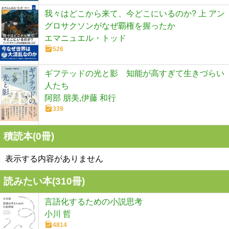
我々はどこから来て、今どこにいるのか? 上 アン
グロサクソンがなぜ覇権を握ったか
エマニュエル・トッド
526
ギフテッドの光と影 知能が高すぎて生きづらい
人たち
阿部 朋美,伊藤 和行
339
積読本(
0
冊)
表示する内容がありません
読みたい本(
310
冊)
言語化するための小説思考
小川 哲
4814