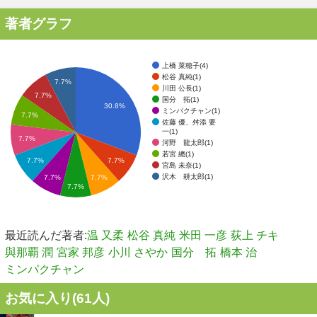
著者グラフ
上橋 菜穂子(4)
松谷 真純(1)
7.7%
川田 公長(1)
7.7%
国分 拓(1)
30.8%
ミンパクチャン(1)
7.7%
佐藤 優、舛添 要
一(1)
7.7%
河野 龍太郎(1)
若宮 總(1)
7.7%
7.7%
宮島 未奈(1)
沢木 耕太郎(1)
7.7%
7.7%
7.7%
最近読んだ著者:
温 又柔
松谷 真純
米田 一彦
荻上 チキ
與那覇 潤
宮家 邦彦
小川 さやか
国分 拓
橋本 治
ミンパクチャン
お気に入り(
61
人)