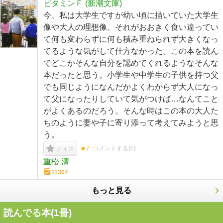
ビタミンＦ (新潮文庫)
今、私は大学生ですが幼い頃に描いていた大学生
像や大人の理想像、それがおおきく食い違ってい
て何も変わらずに何も積み重ねられず大きくなっ
てるような気がして仕方なかった。この本を読ん
でどこかそんな自分を認めてくれるようなそんな
本だったと思う。小学生や中学生の子供を持つ父
でも同じようになんだかよくわからず大人になっ
て父になったりしていて気がつけば…なんてこと
がよくあるのだろう。そんな時はこの本の大人た
ちのように妻や子に寄り添って考えてみようと思
う。
★7
コメントする(
0
)
ナイス
重松 清
11307
もっと見る
読んでる本(
1
冊)