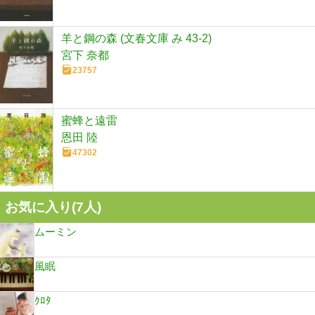
羊と鋼の森 (文春文庫 み 43-2)
宮下 奈都
23757
蜜蜂と遠雷
恩田 陸
47302
お気に入り(
7
人)
ムーミン
風眠
ｸﾛﾀ