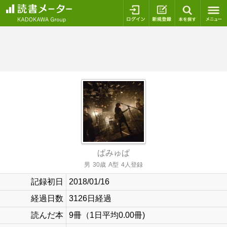
ログイン
新規登録
本を探
ぱみゅぱ
男
30歳
A型
4人登録
記録初日
2018/01/16
経過日数
3126日経過
読んだ本
9冊（1日平均0.00冊)