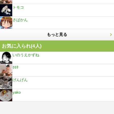
トモコ
さばかん
もっと見る
お気に入られ(
4
人)
いのうえかずね
ｸﾛﾀ
げんげん
yako