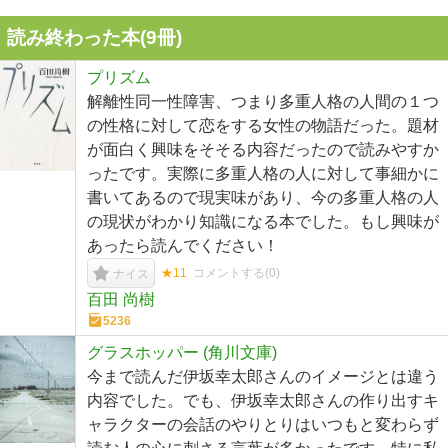
読み終わった本(
9
冊)
プリズム
解離性同一性障害、つまり多重人格の人間の１つ
の性格に対して恋をする女性の物語だった。題材
が面白く興味をそそる内容だったので読みやすか
ったです。実際に多重人格の人に対して事細かに
書いてあるので現実味があり、今の多重人格の人
の現状がわかり知識になる本でした。もし興味が
あったら読んでください！
★11
コメントする(
0
)
ナイス
百田 尚樹
5236
グラスホッパー (角川文庫)
今まで読んだ伊坂幸太郎さんのイメージとは違う
内容でした。でも、伊坂幸太郎さんの作り出すキ
ャラクターの会話のやりとりはいつもと変わらず