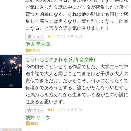
読む人の心に刺さる言葉が多かったです。特に私
が気に入った会話の中にバッタが密集したと所で
育つと凶暴になる。それは他の動物でも同じで密
集して暮らせば黒くなり、慌ただしくなり、凶暴
になる。と言う会話が気に入りました！
★53
コメントする(
0
)
ナイス
伊坂 幸太郎
63512
もういちど生まれる (幻冬舎文庫)
今の自分にピンとくる作品でした。大学生って中
途半端で大人と同じことできるけど子供が大人の
真似できるだけ。だからこそ、何かになりたくて
何者かであろうとする。誰もがそんなうやむやし
た気持ちを抱えながら生きていく姿がこの小説に
はあると思います。
★12
コメントする(
0
)
ナイス
朝井 リョウ
8551