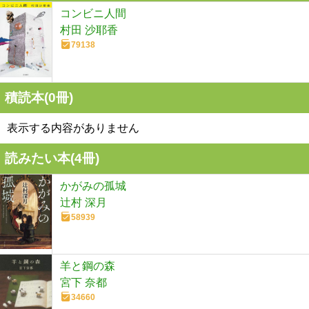
コンビニ人間
村田 沙耶香
79138
積読本(
0
冊)
表示する内容がありません
読みたい本(
4
冊)
かがみの孤城
辻村 深月
58939
羊と鋼の森
宮下 奈都
34660