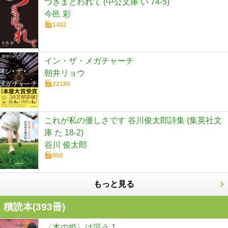
つきまとわれて (中公文庫 い 74-5)
今邑 彩
1402
イン・ザ・メガチャーチ
朝井リョウ
22186
これが私の優しさです 谷川俊太郎詩集 (集英社文
庫 た 18-2)
谷川 俊太郎
950
もっと見る
積読本(
393
冊)
〈本の姫〉は謳う 1