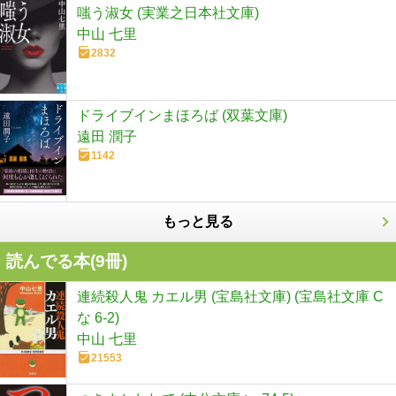
嗤う淑女 (実業之日本社文庫)
中山 七里
2832
ドライブインまほろば (双葉文庫)
遠田 潤子
1142
もっと見る
読んでる本(
9
冊)
連続殺人鬼 カエル男 (宝島社文庫) (宝島社文庫 C
な 6-2)
中山 七里
21553