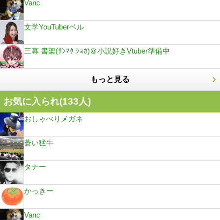
Vanc
文学YouTuberベル
三幕 書架(ｻﾝﾏｸ ｼｮｶ)＠小説好きVtuber準備中
もっと見る
お気に入られ(
133
人)
おしゃべりメガネ
蒼い猛牛
タナー
かっきー
Vanc