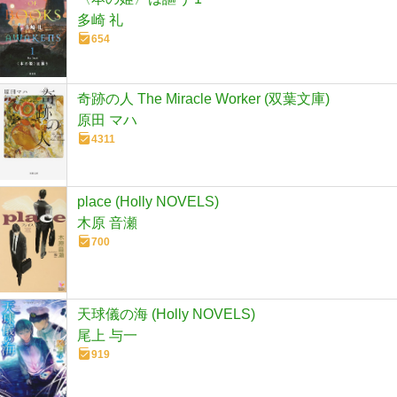
多崎 礼
654
奇跡の人 The Miracle Worker (双葉文庫)
原田 マハ
4311
place (Holly NOVELS)
木原 音瀬
700
天球儀の海 (Holly NOVELS)
尾上 与一
919