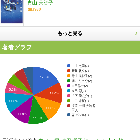
青山 美智子
3980
もっと見る
著者グラフ
中山 七里(3)
新川 帆立(2)
青山 美智子(2)
17.6%
朝井 リョウ(2)
吉田修一(2)
5.9%
今邑 彩(2)
11.8%
松下 龍之介(1)
山口 未桜(1)
11.8%
桜庭 一樹,大路 浩
11.8%
実(1)
11.8%
森 バジル(1)
11.8%