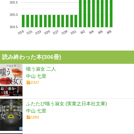
305.5
305.0
304.5
7/23
7/29
8/4
7/19
7/25
7/31
8/6
7/21
7/27
8/2
8/8
読み終わった本(
306
冊)
嗤う淑女 二人
中山 七里
2327
ふたたび嗤う淑女 (実業之日本社文庫)
中山 七里
1262