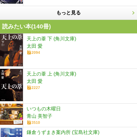
もっと見る
読みたい本(
140
冊)
天上の葦 下 (角川文庫)
太田 愛
2094
天上の葦 上 (角川文庫)
太田 愛
2227
いつもの木曜日
青山 美智子
3510
鎌倉うずまき案内所 (宝島社文庫)