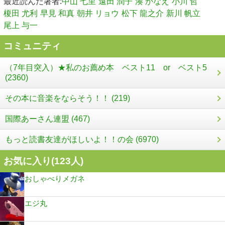
最近読んだ著者:
中山 七里
遠田 潤子
湊 かなえ
小川 哲
榎田 尤利
早見 和真
朝井 リョウ
松下 龍之介
新川 帆立
尾上 与一
コミュニティ
（7年目突入）★私のお薦め本 ベスト11 or ベスト5
(2360)
その本に音楽をならそう！！ (219)
国際あーさん連盟 (467)
もっと読書友達がほしいよ！！の会 (6970)
お気に入り(
123
人)
おしゃべりメガネ
エジ丸