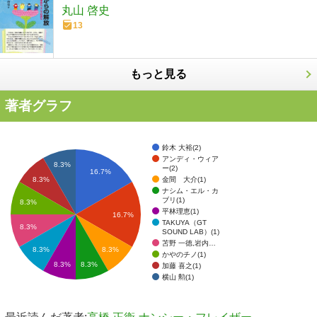
丸山 啓史
13
もっと見る
著者グラフ
鈴木 大裕(2)
アンディ・ウィア
8.3%
ー(2)
16.7%
金間 大介(1)
8.3%
ナシム・エル・カ
ブリ(1)
8.3%
平林理恵(1)
16.7%
TAKUYA（GT
8.3%
SOUND LAB）(1)
苫野 一徳,岩内…
8.3%
8.3%
かやのチノ(1)
8.3%
8.3%
加藤 喜之(1)
横山 勲(1)