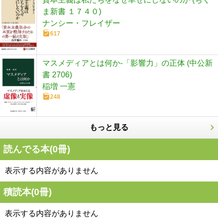
ま新書 １７４０)
ナンシー・フレイザー
617
マスメディアとは何か-「影響力」の正体 (中公新
書 2706)
稲増 一憲
248
もっと見る
読んでる本(
0
冊)
表示する内容がありません
積読本(
0
冊)
表示する内容がありません