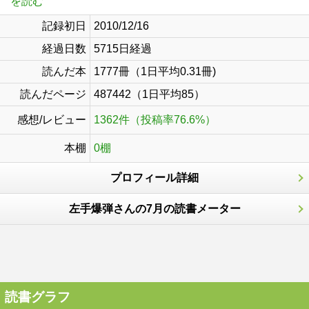
を読む
記録初日
2010/12/16
経過日数
5715日経過
読んだ本
1777冊（1日平均0.31冊)
読んだページ
487442（1日平均85）
感想/レビュー
1362件（投稿率76.6%）
本棚
0棚
プロフィール詳細
左手爆弾さんの7月の読書メーター
読書グラフ