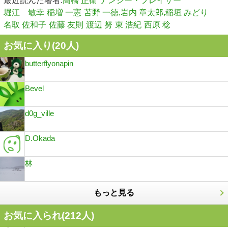
最近読んだ著者:
高橋 正衛
ナンシー・フレイザー
堀江 敏幸
稲増 一憲
苫野 一徳,岩内 章太郎,稲垣 みどり
名取 佐和子
佐藤 友則
渡辺 努
東 浩紀
西原 稔
お気に入り(
20
人)
butterflyonapin
Bevel
d0g_ville
D.Okada
林
もっと見る
お気に入られ(
212
人)