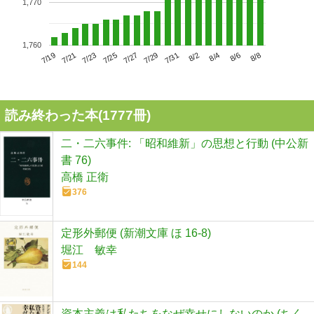
1,770
1,760
7/23
7/29
8/4
7/19
7/25
7/31
8/6
7/21
7/27
8/2
8/8
読み終わった本(
1777
冊)
二・二六事件: 「昭和維新」の思想と行動 (中公新
書 76)
高橋 正衛
376
定形外郵便 (新潮文庫 ほ 16-8)
堀江 敏幸
144
資本主義は私たちをなぜ幸せにしないのか (ちく