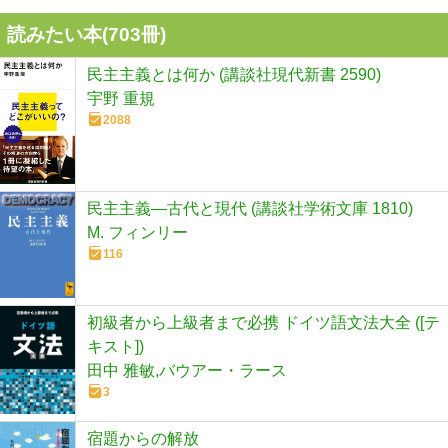
読みたい本(
703
冊)
民主主義とは何か (講談社現代新書 2590)
宇野 重規
2088
民主主義―古代と現代 (講談社学術文庫 1810)
M. フィンリー
116
初級者から上級者まで必携 ドイツ語文法大全 ([テ
キスト])
田中 雅敏,バウアー・ラース
3
宿題からの解放