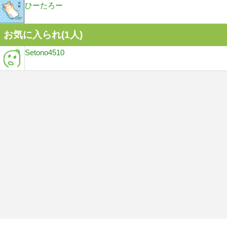
ひーたろー
お気に入られ(
1
人)
Setono4510