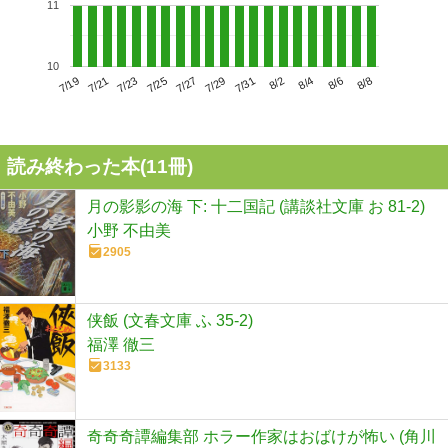
11
10
7/23
7/29
8/4
7/19
7/25
7/31
8/6
7/21
7/27
8/2
8/8
読み終わった本(
11
冊)
月の影影の海 下: 十二国記 (講談社文庫 お 81-2)
小野 不由美
2905
侠飯 (文春文庫 ふ 35-2)
福澤 徹三
3133
奇奇奇譚編集部 ホラー作家はおばけが怖い (角川