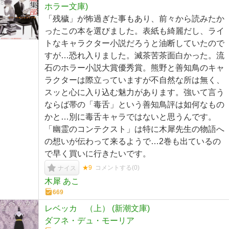
ホラー文庫)
「残穢」が怖過ぎた事もあり、前々から読みたか
ったこの本を選びました。表紙も綺麗だし、ライ
トなキャラクター小説だろうと油断していたので
すが…恐れ入りました。滅茶苦茶面白かった。流
石のホラー小説大賞優秀賞。熊野と善知鳥のキャ
ラクターは際立っていますが不自然な所は無く、
スッと心に入り込む魅力があります。強いて言う
ならば帯の「毒舌」という善知鳥評は如何なもの
かと…別に毒舌キャラではないと思うんです。
「幽霊のコンテクスト」は特に木犀先生の物語へ
の想いが伝わって来るようで…2巻も出ているの
で早く買いに行きたいです。
★9
コメントする(
0
)
ナイス
木犀 あこ
669
レベッカ （上） (新潮文庫)
ダフネ・デュ・モーリア