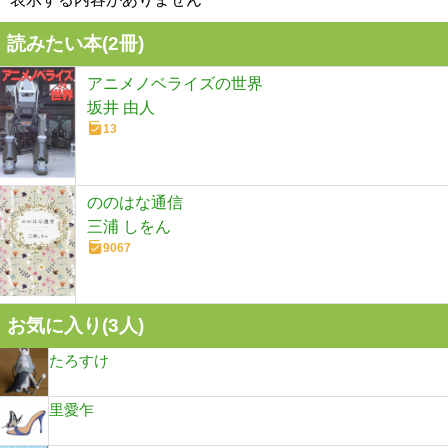
読みたい本(
2
冊)
アニメノベライズの世界
坂井 由人
13
ののはな通信
三浦 しをん
9067
お気に入り(
3
人)
たろすけ
里愛乍