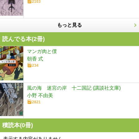
2103
もっと見る
読んでる本(
2
冊)
マンガ肉と僕
朝香 式
234
風の海 迷宮の岸 十二国記 (講談社文庫)
小野 不由美
2821
積読本(
0
冊)
表示する内容がありません