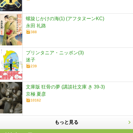
螺旋じかけの海(1) (アフタヌーンKC)
永田 礼路
388
プリンタニア・ニッポン(3)
迷子
239
文庫版 狂骨の夢 (講談社文庫 き 39-3)
京極 夏彦
10162
もっと見る