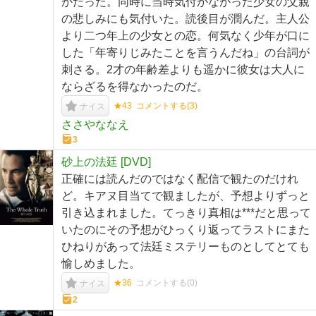
かだった。同時に当時気付かなかった少女の父親
の悲しみにも気付いた。読後目が潤んだ。主人公
より二つ年上の少女との恋。何気なく少年が口に
した「年寄りじみたことを言うんだね」の台詞が
刺さる。2才の年齢差よりも遥かに彼女は大人に
ならざるを得なかったのだ。
★43
コメントする(
3
)
ナイス
ささやななえ
3
砂上の法廷 [DVD]
正確には読んだのではなく配信で観たのだけれ
ど。キアヌ目当てで観ましたが、予想よりずっと
引き込まれました。てっきり真相は***だと思って
いたのにその予想がひっくり返ってラストにまた
ひねりがあって法廷ミステリーものとしてとても
愉しめました。
★36
コメントする(
0
)
ナイス
2