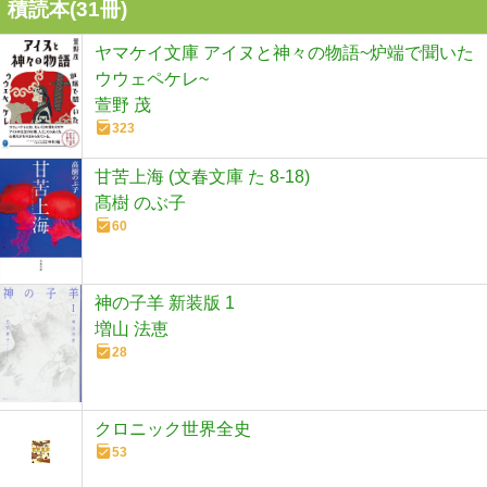
積読本(
31
冊)
ヤマケイ文庫 アイヌと神々の物語~炉端で聞いた
ウウェペケレ~
萱野 茂
323
甘苦上海 (文春文庫 た 8-18)
髙樹 のぶ子
60
神の子羊 新装版 1
増山 法恵
28
クロニック世界全史
53