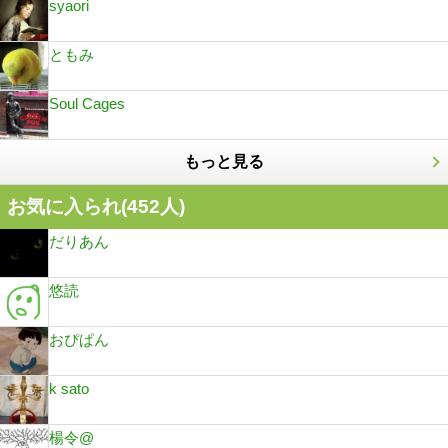
syaori
ともみ
Soul Cages
もっと見る
お気に入られ(
452
人)
だりあん
悠読
おぴぱん
k sato
楊令@