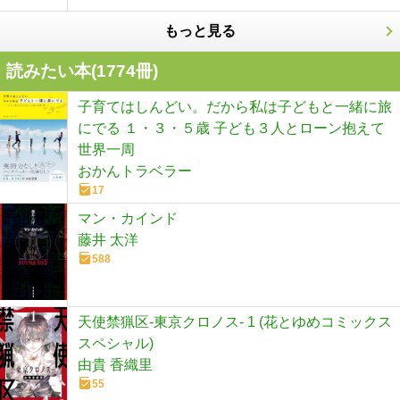
もっと見る
読みたい本(
1774
冊)
子育てはしんどい。だから私は子どもと一緒に旅
にでる １・３・５歳 子ども３人とローン抱えて
世界一周
おかんトラベラー
17
マン・カインド
藤井 太洋
588
天使禁猟区-東京クロノス- 1 (花とゆめコミックス
スペシャル)
由貴 香織里
55