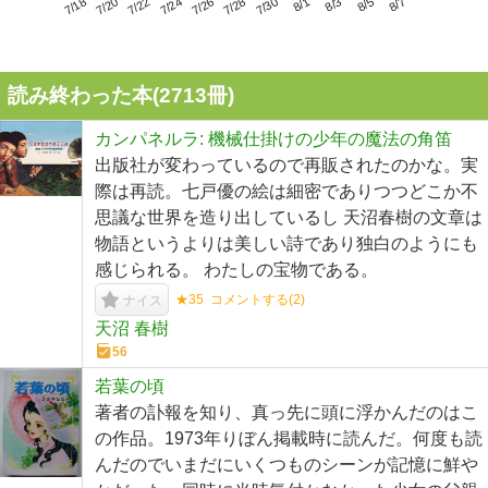
7/22
7/28
8/3
7/18
7/24
7/30
8/5
7/20
7/26
8/1
8/7
読み終わった本(
2713
冊)
カンパネルラ: 機械仕掛けの少年の魔法の角笛
出版社が変わっているので再販されたのかな。実
際は再読。七戸優の絵は細密でありつつどこか不
思議な世界を造り出しているし 天沼春樹の文章は
物語というよりは美しい詩であり独白のようにも
感じられる。 わたしの宝物である。
★35
コメントする(
2
)
ナイス
天沼 春樹
56
若葉の頃
著者の訃報を知り、真っ先に頭に浮かんだのはこ
の作品。1973年りぼん掲載時に読んだ。何度も読
んだのでいまだにいくつものシーンが記憶に鮮や