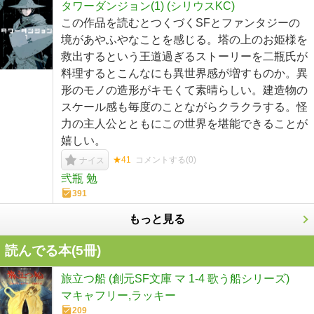
タワーダンジョン(1) (シリウスKC)
この作品を読むとつくづくSFとファンタジーの
境があやふやなことを感じる。塔の上のお姫様を
救出するという王道過ぎるストーリーを二瓶氏が
料理するとこんなにも異世界感が増すものか。異
形のモノの造形がキモくて素晴らしい。建造物の
スケール感も毎度のことながらクラクラする。怪
力の主人公とともにこの世界を堪能できることが
嬉しい。
★41
コメントする(
0
)
ナイス
弐瓶 勉
391
もっと見る
読んでる本(
5
冊)
旅立つ船 (創元SF文庫 マ 1-4 歌う船シリーズ)
マキャフリー,ラッキー
209