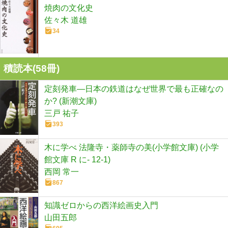
焼肉の文化史
佐々木 道雄
34
積読本(
58
冊)
定刻発車―日本の鉄道はなぜ世界で最も正確なの
か? (新潮文庫)
三戸 祐子
393
木に学べ 法隆寺・薬師寺の美(小学館文庫) (小学
館文庫 R に- 12-1)
西岡 常一
867
知識ゼロからの西洋絵画史入門
山田五郎