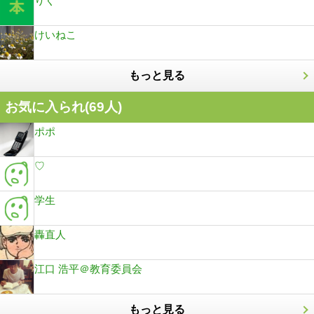
りく
けいねこ
もっと見る
お気に入られ(
69
人)
ポポ
♡
学生
轟直人
江口 浩平＠教育委員会
もっと見る