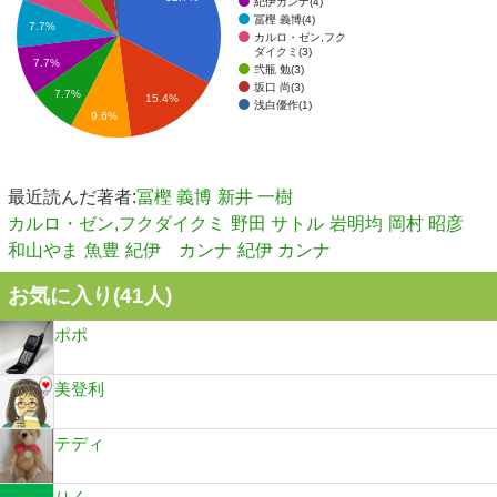
紀伊カンナ(4)
冨樫 義博(4)
7.7%
カルロ・ゼン,フク
ダイクミ(3)
7.7%
弐瓶 勉(3)
坂口 尚(3)
7.7%
15.4%
浅白優作(1)
9.6%
最近読んだ著者:
冨樫 義博
新井 一樹
カルロ・ゼン,フクダイクミ
野田 サトル
岩明均
岡村 昭彦
和山やま
魚豊
紀伊 カンナ
紀伊 カンナ
お気に入り(
41
人)
ポポ
美登利
テディ