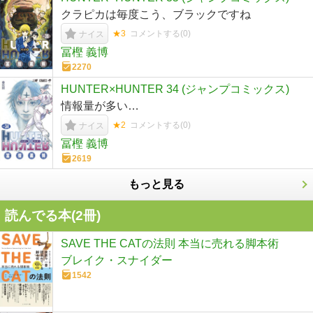
クラピカは毎度こう、ブラックですね
★3
コメントする(
0
)
ナイス
冨樫 義博
2270
HUNTER×HUNTER 34 (ジャンプコミックス)
情報量が多い…
★2
コメントする(
0
)
ナイス
冨樫 義博
2619
もっと見る
読んでる本(
2
冊)
SAVE THE CATの法則 本当に売れる脚本術
ブレイク・スナイダー
1542