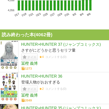
4,058
4,056
7/21
7/27
8/2
7/17
7/23
7/29
8/4
7/19
7/25
7/31
8/6
読み終わった本(
4062
冊)
HUNTER×HUNTER 37 (ジャンプコミックス)
さすがにどうかと思うセリフ量
★4
コメントする(
0
)
ナイス
冨樫 義博
1273
HUNTER×HUNTER 36
登場人物がおおすぎる
★2
コメントする(
0
)
ナイス
冨樫 義博
2049
HUNTER×HUNTER 35 (ジャンプコミックス)