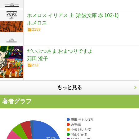
ホメロス イリアス 上 (岩波文庫 赤 102-1)
ホメロス
2159
だいぶつさま おまつりですよ
苅田 澄子
212
もっと見る
著者グラフ
野田 サトル(17)
魚豊(8)
小梅 けいと(5)
和山やま(4)
32.7%