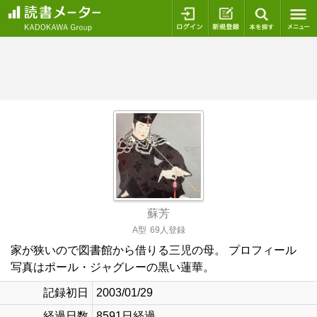
ログイン
新規登録
本を探
蘇芳
A型
69人登録
家が狭いので図書館から借りる三児の母。 プロフィール
写真はポール・ジャグレーの黒い蓮華。
記録初日
2003/01/29
経過日数
8591日経過