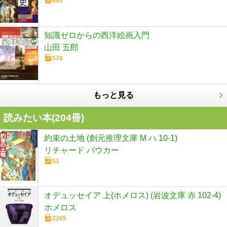
695
知識ゼロからの西洋絵画入門
山田 五郎
578
もっと見る
読みたい本(
204
冊)
約束の土地 (創元推理文庫 M ハ 10-1)
リチャード バウカー
51
オデュッセイア 上(ホメロス) (岩波文庫 赤 102-4)
ホメロス
2265