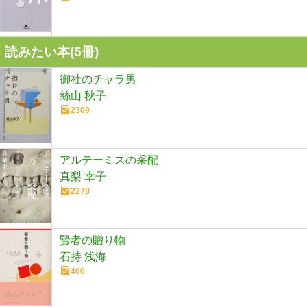
読みたい本(
5
冊)
御社のチャラ男
絲山 秋子
2309
アルテーミスの采配
真梨 幸子
2278
賢者の贈り物
石持 浅海
460