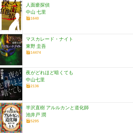
人面瘡探偵
中山 七里
1640
マスカレード・ナイト
東野 圭吾
14474
夜がどれほど暗くても
中山七里
2136
半沢直樹 アルルカンと道化師
池井戸 潤
5295