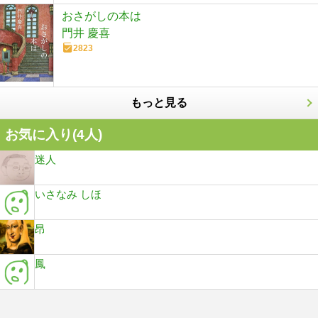
おさがしの本は
門井 慶喜
2823
もっと見る
お気に入り(
4
人)
迷人
いさなみ しほ
昂
鳳