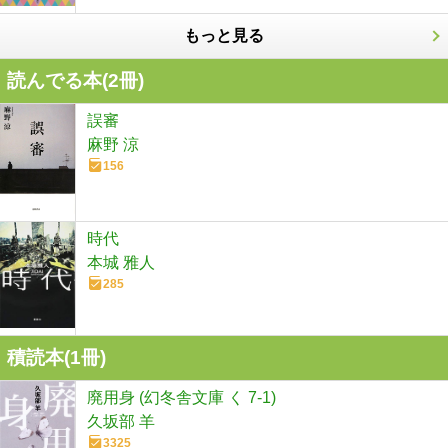
もっと見る
読んでる本(
2
冊)
誤審
麻野 涼
156
時代
本城 雅人
285
積読本(
1
冊)
廃用身 (幻冬舎文庫 く 7-1)
久坂部 羊
3325