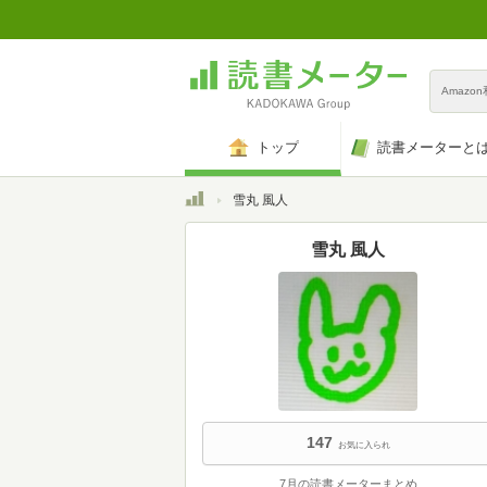
Amazo
トップ
読書メーターと
トップ
雪丸 風人
雪丸 風人
147
お気に入られ
7月の読書メーターまとめ