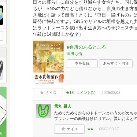
日々の暮らしに自分をすり減らす女性たち。同じ
ちが、SNSの力なども借りながら、自身の生き方
き飛ばす話って最高！とくに『毎日、揚げもの』
爆発に快哉ですよ。SNSでリアルの垣根を越えた
はラットレースを抜け出す生き方へのサジェスチ
年齢は14歳以上かな？）
#台所のあるところ
原田 ひ香
本を登録
あらすじ・内容
ナイス
★13
コメント(
1
)
2026/08/08
雪丸 風人
ためてためてからのドドーンというのがめち
プランナーの面談は妙にリアル。賢いお金と
ナイス
★4
08/08 00:17
版