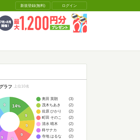
新規登録(無料)
ログイン
グラフ
上位10名
奥田 英朗
(3)
茂木ちあき
(2)
9
14
%
佐原 ひかり
(2)
9
町田 そのこ
(2)
清水 晴木
(2)
9
柊サナカ
(2)
9
寺地 はるな
(2)
9
9