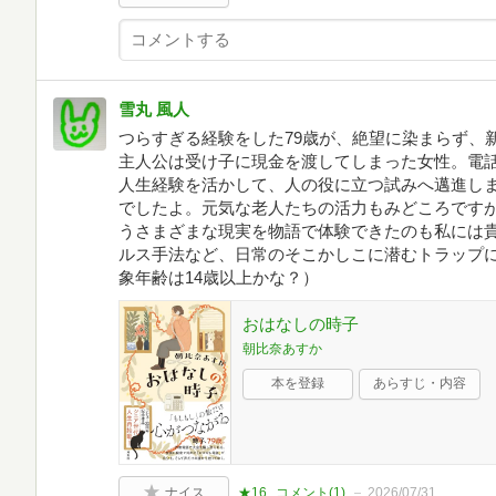
雪丸 風人
つらすぎる経験をした79歳が、絶望に染まらず、
主人公は受け子に現金を渡してしまった女性。電
人生経験を活かして、人の役に立つ試みへ邁進し
でしたよ。元気な老人たちの活力もみどころです
うさまざまな現実を物語で体験できたのも私には
ルス手法など、日常のそこかしこに潜むトラップ
象年齢は14歳以上かな？）
おはなしの時子
朝比奈あすか
本を登録
あらすじ・内容
ナイス
★16
コメント(
1
)
2026/07/31