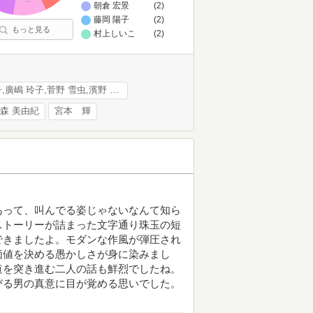
朝倉 宏景
(2)
藤岡 陽子
(2)
もっと見る
村上しいこ
(2)
まはら 三桃,工藤 純子,廣嶋 玲子,菅野 雪虫,濱野 京子
森 美由紀
宮本 輝
あって、叫んでる姿じゃないなんて知ら
ストーリーが詰まった文字通り珠玉の短
できましたよ。モダンな作風が弾圧され
価値を決める愚かしさが身に染みまし
道を突き進む二人の話も鮮烈でしたね。
びる男の真意に目が覚める思いでした。