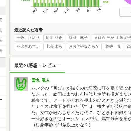
275599
1069
7/22
7/25
7/28
7/31
8/3
8/6
8/9
冊
最近読んだ著者
冊
一色 さゆり
原田 ひ香
瀧羽 麻子
冊
朝比奈あすか
七海 まち
おおぎやなぎちか
義井 優
髙
冊
最近の感想・レビュー
雪丸 風人
ムンクの『叫び』が描くのは幻聴に耳を塞ぐ姿で
なかった！絵画にまつわる時代も場所も様ざまな
ー
編集です。アートがくれる極上のひとときを堪能
たナチス政権下を描いた話では、権力者が芸術の
た。女性が軽んじられた時代に、ひときわ困難な
一番好きなのはオークションの話。罵詈雑言を浴
（対象年齢は14歳以上かな？）