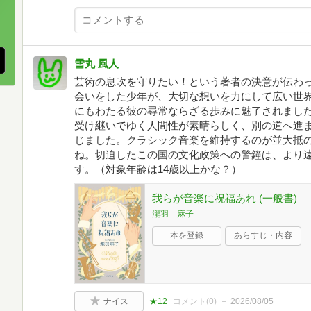
、
雪丸 風人
芸術の息吹を守りたい！という著者の決意が伝わ
会いをした少年が、大切な想いを力にして広い世
にもわたる彼の尋常ならざる歩みに魅了されまし
受け継いでゆく人間性が素晴らしく、別の道へ進
じました。クラシック音楽を維持するのが並大抵
ね。切迫したこの国の文化政策への警鐘は、より
す。（対象年齢は14歳以上かな？）
我らが音楽に祝福あれ (一般書)
瀧羽 麻子
本を登録
あらすじ・内容
ナイス
★12
コメント(
0
)
2026/08/05