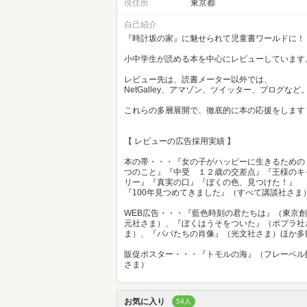
現住所
東京都
自己紹介
『時計坂の家』に魅せられて児童書ワールドに！
小中学生が読める本を中心にレビューしています
レビュー先は、読書メーター以外では、
NetGalley、アマゾン、ツイッター、ブログなど
これらの多層展開で、徹底的に本の応援をします
【 レビューの広告採用実績 】
本の帯・・・『女の子がハッピーに生きるための
つのこと』『中受 １２歳の交差点』『王様のキ
リー』『真実の口』『ぼくの色、見つけた！』
『100年見つめてきました』（すべて講談社さま
WEB広告・・・『藍色時刻の君たちは』（東京創
元社さま）、『ぼくはうそをついた』（ポプラ社
ま）、『パパたちの肖像』（光文社さま）ほか多
販促ポスター・・・『トモルの海』（フレーベル
さま）
お気に入り
54人