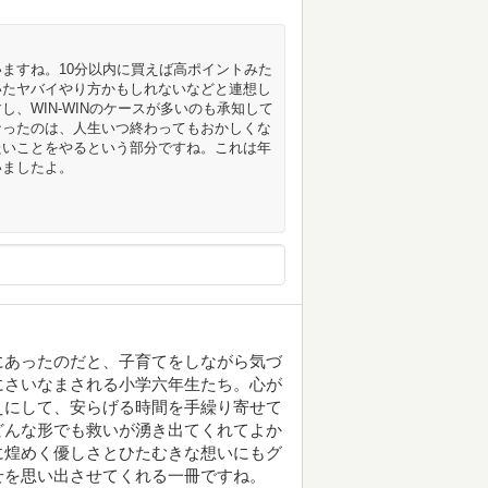
ますね。10分以内に買えば高ポイントみた
いたヤバイやり方かもしれないなどと連想し
、WIN-WINのケースが多いのも承知して
なったのは、人生いつ終わってもおかしくな
たいことをやるという部分ですね。これは年
いましたよ。
にあったのだと、子育てをしながら気づ
にさいなまされる小学六年生たち。心が
えにして、安らげる時間を手繰り寄せて
どんな形でも救いが湧き出てくれてよか
に煌めく優しさとひたむきな想いにもグ
せを思い出させてくれる一冊ですね。