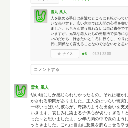
雪丸 風人
人を嵌める手口は身近なところにも転がってい
いな売り方も、広い意味では人間の心理を突
ました。もちろん買う買わないは自己責任ですし
いますが。元気な老人たちの発想法で参考に
いのだから、行きたいところに行くし、やり
代に関係なく言えることなのではないかと思
ナイス
★8
07/31 22:55
雪丸 風人
幼い頃にしか感じられなかったもの。それは確か
かされる瞬間がありました。主人公はつらい現実
一杯いっぱいな彼らが、奇跡のような出会いを支
いきます。哀しみに染まる子供心が切なすぎる！
った～と思いましたよ。少年の胸の中で炎のよう
ッときました。これは自由に想像を膨らませる幸