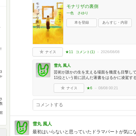
モナリザの裏側
一色 さゆり
本を登録
あらすじ・内容
。
。
！
ナイス
★11
コメント(
1
)
2026/08/08
雪丸 風人
３
芸術が誰かの生を支える場面を幾度も目撃し
ャ
11位という前に読んだ著書をはるかに凌駕す
）
ナイス
★6
08/08 00:21
さ
数
館
雪丸 風人
最初はいらないと思っていたドラマパートが気に