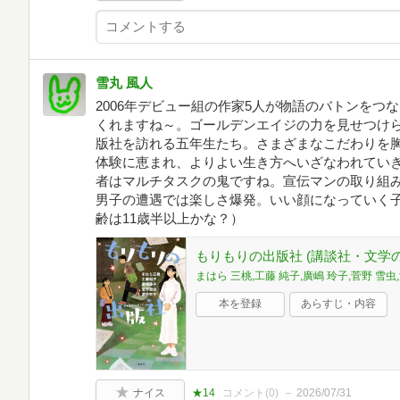
雪丸 風人
2006年デビュー組の作家5人が物語のバトンをつ
くれますね～。ゴールデンエイジの力を見せつけ
版社を訪れる五年生たち。さまざまなこだわりを胸
体験に恵まれ、よりよい生き方へいざなわれてい
者はマルチタスクの鬼ですね。宣伝マンの取り組
男子の遭遇では楽しさ爆発。いい顔になっていく
齢は11歳半以上かな？）
もりもりの出版社 (講談社・文学の
まはら 三桃,工藤 純子,廣嶋 玲子,菅野 雪虫
本を登録
あらすじ・内容
ナイス
★14
コメント(
0
)
2026/07/31