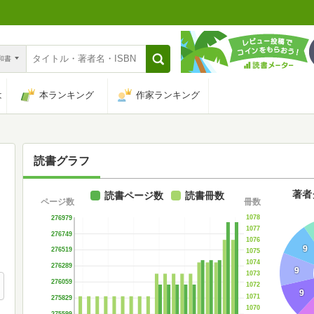
n和書
は
本ランキング
作家ランキング
読書グラフ
著者
読書ページ数
読書冊数
ページ数
冊数
1078
276979
1077
276749
1076
9
276519
1075
1074
276289
9
1073
276059
1072
9
1071
275829
1070