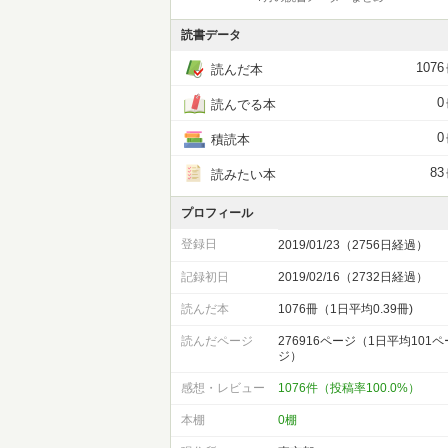
読書データ
1076
読んだ本
0
読んでる本
0
積読本
83
読みたい本
プロフィール
登録日
2019/01/23（2756日経過）
記録初日
2019/02/16（2732日経過）
読んだ本
1076冊（1日平均0.39冊)
読んだページ
276916ページ（1日平均101ペ
ジ）
感想・レビュー
1076件（投稿率100.0%）
本棚
0棚