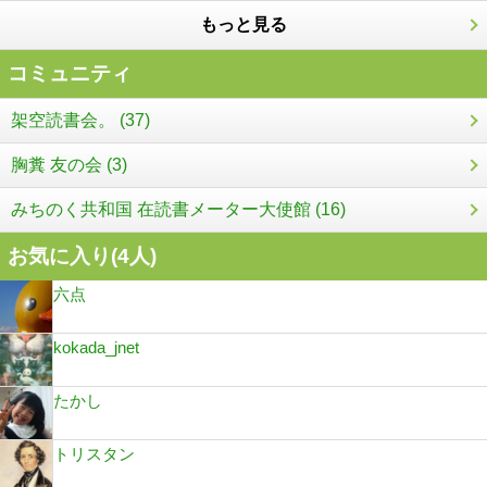
もっと見る
コミュニティ
架空読書会。 (37)
胸糞 友の会 (3)
みちのく共和国 在読書メーター大使館 (16)
お気に入り(
4
人)
六点
kokada_jnet
たかし
トリスタン