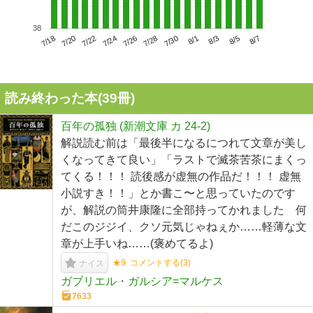
38
7/22
7/28
8/3
7/18
7/24
7/30
8/5
7/20
7/26
8/1
8/7
読み終わった本(
39
冊)
百年の孤独 (新潮文庫 カ 24-2)
解説読む前は「最後半になるにつれて文章が美し
くなってきて良い」「ラストで滅茶苦茶にまくっ
てくる！！！ 読後感が虚無の作品だ！！！ 虚無
小説すき！！」とか書こ〜と思っていたのです
が、解説の筒井康隆に全部持ってかれました 何
だこのジジイ、クソ元気じゃねぇか……軽薄な文
章が上手いね……(褒めてるよ)
★9
コメントする(
3
)
ナイス
ガブリエル・ガルシア=マルケス
7633