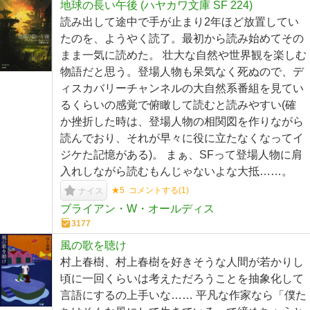
地球の長い午後 (ハヤカワ文庫 SF 224)
読み出して途中で手が止まり2年ほど放置してい
たのを、ようやく読了。最初から読み始めてその
まま一気に読めた。 壮大な自然や世界観を楽しむ
物語だと思う。登場人物も呆気なく死ぬので、デ
ィスカバリーチャンネルの大自然系番組を見てい
るくらいの感覚で俯瞰して読むと読みやすい(確
か挫折した時は、登場人物の相関図を作りながら
読んでおり、それが早々に役に立たなくなってイ
ジケた記憶がある)。 まぁ、SFって登場人物に肩
入れしながら読むもんじゃないよな大抵……。
★5
コメントする(
1
)
ナイス
ブライアン・W・オールディス
3177
風の歌を聴け
村上春樹、村上春樹を好きそうな人間が若かりし
頃に一回くらいは考えただろうことを抽象化して
言語にするの上手いな…… 平凡な作家なら「僕た