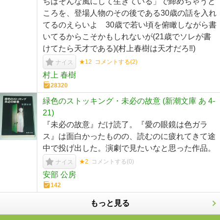
ちはそんな風にして生きている」で締めちゃうと
ころを、登場人物のその後である30歳の話を入れ
てるのえらいよ 30歳で若い頃を俯瞰しながら書
いてるからこそかもしれないが(21歳でソレが書
けてたら天才である)(村上春樹は天才だろ‼️)
★12
コメントする(
2
)
ナイス
村上 春樹
28320
緑色のストッキング・未必の故意 (新潮文庫 あ 4-
21)
『未必の故意』だけ読了。『愛の眼鏡は色ガラ
ス』は面白かったものの、読むのに疲れてきて途
中で投げ出した。演劇で見たいなと思った作品。
★2
コメントする(
0
)
ナイス
安部 公房
142
もっと見る