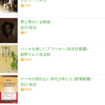
クレア・ノース
1368
男と男のいる映画
淀川 長治
47
バッタを倒しにアフリカへ (光文社新書)
前野ウルド浩太郎
15054
ケーキの切れない非行少年たち (新潮新書)
宮口 幸治
29252