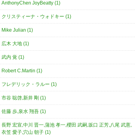
AnthonyChen JoyBeatty (1)
クリスティーナ・ウォドキー (1)
Mike Julian (1)
広木 大地 (1)
武内 覚 (1)
Robert C.Martin (1)
フレデリック・ラルー (1)
市谷 聡啓,新井 剛 (1)
佐藤 歩,泉水 翔吾 (1)
長野 宏宣,中川 晋一,蒲池 孝一,櫻田 武嗣,坂口 正芳,八尾 武憲,
衣笠 愛子,穴山 朝子 (1)