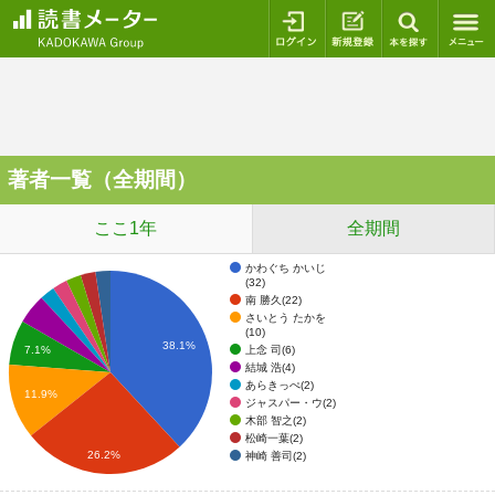
ログイン
新規登録
本を探
著者一覧（全期間）
ここ1年
全期間
かわぐち かいじ
(32)
南 勝久(22)
さいとう たかを
(10)
38.1%
上念 司(6)
7.1%
結城 浩(4)
あらきっぺ(2)
11.9%
ジャスパー・ウ(2)
木部 智之(2)
松崎一葉(2)
26.2%
神崎 善司(2)