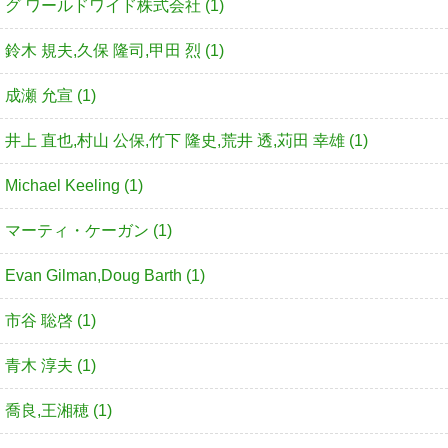
グ ワールドワイド株式会社 (1)
鈴木 規夫,久保 隆司,甲田 烈 (1)
成瀬 允宣 (1)
井上 直也,村山 公保,竹下 隆史,荒井 透,苅田 幸雄 (1)
Michael Keeling (1)
マーティ・ケーガン (1)
Evan Gilman,Doug Barth (1)
市谷 聡啓 (1)
青木 淳夫 (1)
喬良,王湘穂 (1)