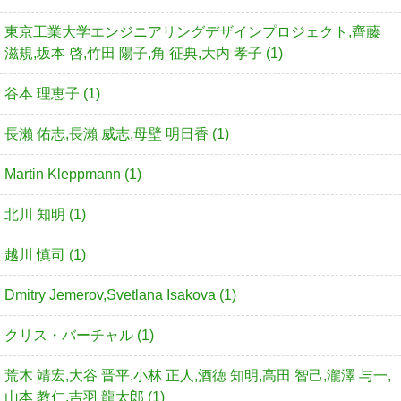
東京工業大学エンジニアリングデザインプロジェクト,齊藤
滋規,坂本 啓,竹田 陽子,角 征典,大内 孝子 (1)
谷本 理恵子 (1)
長瀨 佑志,長瀨 威志,母壁 明日香 (1)
Martin Kleppmann (1)
北川 知明 (1)
越川 慎司 (1)
Dmitry Jemerov,Svetlana Isakova (1)
クリス・バーチャル (1)
荒木 靖宏,大谷 晋平,小林 正人,酒徳 知明,高田 智己,瀧澤 与一,
山本 教仁,吉羽 龍太郎 (1)