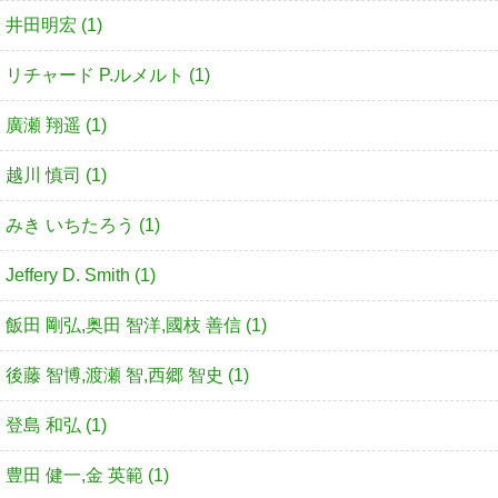
井田明宏 (1)
リチャード P.ルメルト (1)
廣瀬 翔遥 (1)
越川 慎司 (1)
みき いちたろう (1)
Jeffery D. Smith (1)
飯田 剛弘,奥田 智洋,國枝 善信 (1)
後藤 智博,渡瀬 智,西郷 智史 (1)
登島 和弘 (1)
豊田 健一,金 英範 (1)