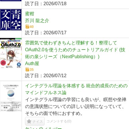
読了日：
2026/07/18
蜜柑
芥川 龍之介
40
読了日：
2026/07/17
雰囲気で使わずきちんと理解する！整理して
OAuth2.0を使うためのチュートリアルガイド (技
術の泉シリーズ（NextPublishing）)
Auth屋
35
読了日：
2026/07/12
インテグラル理論を体感する 統合的成長のための
マインドフルネス論
インテグラル理論の学習にも良いが、瞑想や坐禅
の意識状態についての詳しい説明になっていて、
そちらの面で特におすすめ。
コメントする(
0
)
ナイス
ケン・ウィルバー