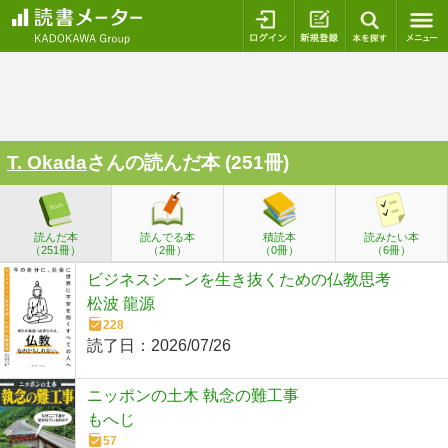
ログイン
新規登録
本を探
T. Okada
さんの読んだ本 (251冊)
読んだ本
読んでる本
積読本
読みたい本
（251冊）
（2冊）
（0冊）
（6冊）
ビジネスシーンを生き抜くための仏教思考
松波 龍源
228
読了日：
2026/07/26
ニッポンの土木 執念の難工事
もへじ
57