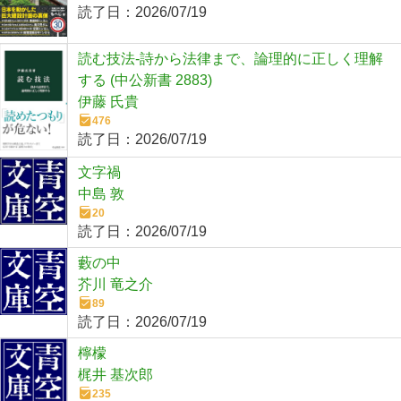
読了日：
2026/07/19
読む技法-詩から法律まで、論理的に正しく理解
する (中公新書 2883)
伊藤 氏貴
476
読了日：
2026/07/19
文字禍
中島 敦
20
読了日：
2026/07/19
藪の中
芥川 竜之介
89
読了日：
2026/07/19
檸檬
梶井 基次郎
235