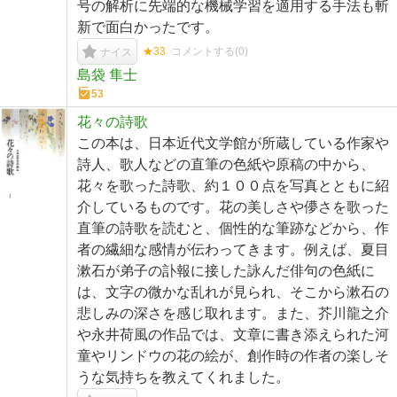
号の解析に先端的な機械学習を適用する手法も斬
新で面白かったです。
★33
コメントする(
0
)
ナイス
島袋 隼士
53
花々の詩歌
この本は、日本近代文学館が所蔵している作家や
詩人、歌人などの直筆の色紙や原稿の中から、
花々を歌った詩歌、約１００点を写真とともに紹
介しているものです。花の美しさや儚さを歌った
直筆の詩歌を読むと、個性的な筆跡などから、作
者の繊細な感情が伝わってきます。例えば、夏目
漱石が弟子の訃報に接した詠んだ俳句の色紙に
は、文字の微かな乱れが見られ、そこから漱石の
悲しみの深さを感じ取れます。また、芥川龍之介
や永井荷風の作品では、文章に書き添えられた河
童やリンドウの花の絵が、創作時の作者の楽しそ
うな気持ちを教えてくれました。