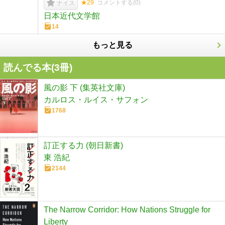
★29
コメントする(
0
)
ナイス
日本近代文学館
14
もっと見る
読んでる本(
3
冊)
風の影 下 (集英社文庫)
カルロス・ルイス・サフォン
1768
訂正する力 (朝日新書)
東 浩紀
2144
The Narrow Corridor: How Nations Struggle for
Liberty