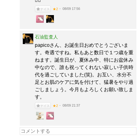
🙇‍♀️
08/09 17:56
★2
ナイス
石油監査人
papicoさん、お誕生日おめでとうございま
す。奇遇ですね。私もあと数日で１つ歳を重
ねます。誕生日が、夏休み中、特にお盆休み
中なので、誰も祝ってくれない寂しい子供時
代を過ごしていました(笑)。お互い、水分不
足とお肌のケアに気を付けて、猛暑をやり過
ごしましょう。今月もよろしくお願い致しま
す。
08/09 21:37
★2
ナイス