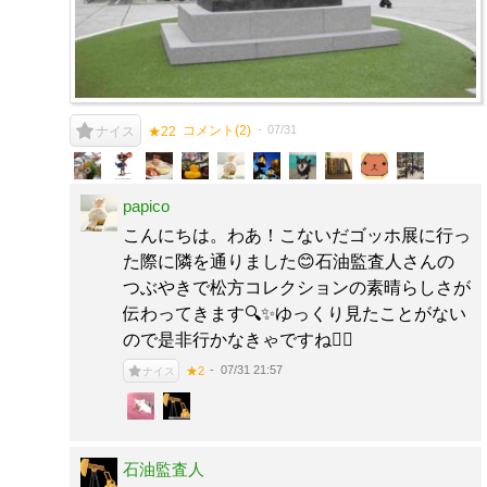
コメント(
2
)
07/31
ナイス
★22
papico
こんにちは。わあ！こないだゴッホ展に行っ
た際に隣を通りました😊石油監査人さんの
つぶやきで松方コレクションの素晴らしさが
伝わってきます🔍✨ゆっくり見たことがない
ので是非行かなきゃですね🏃‍♀️
07/31 21:57
★2
ナイス
石油監査人