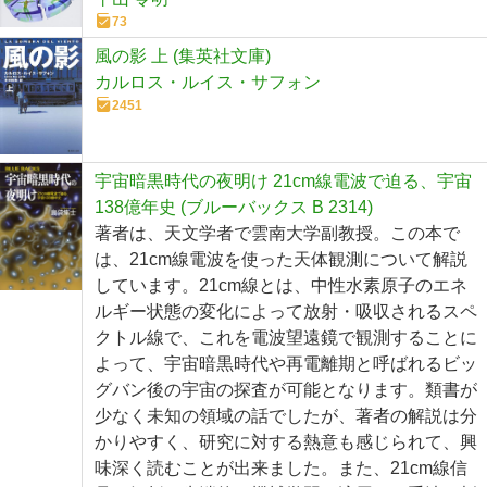
73
風の影 上 (集英社文庫)
カルロス・ルイス・サフォン
2451
宇宙暗黒時代の夜明け 21cm線電波で迫る、宇宙
138億年史 (ブルーバックス B 2314)
著者は、天文学者で雲南大学副教授。この本で
は、21cm線電波を使った天体観測について解説
しています。21cm線とは、中性水素原子のエネ
ルギー状態の変化によって放射・吸収されるスペ
クトル線で、これを電波望遠鏡で観測することに
よって、宇宙暗黒時代や再電離期と呼ばれるビッ
グバン後の宇宙の探査が可能となります。類書が
少なく未知の領域の話でしたが、著者の解説は分
かりやすく、研究に対する熱意も感じられて、興
味深く読むことが出来ました。また、21cm線信