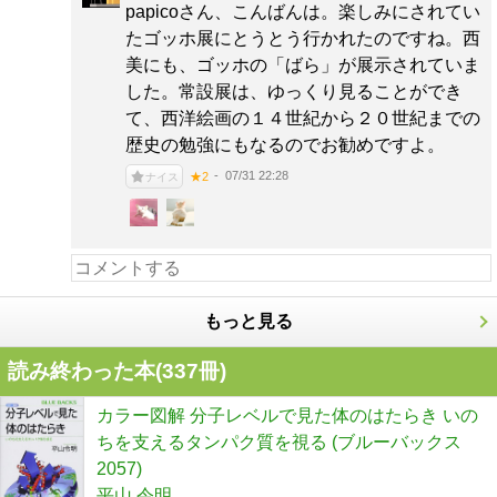
papicoさん、こんばんは。楽しみにされてい
たゴッホ展にとうとう行かれたのですね。西
美にも、ゴッホの「ばら」が展示されていま
した。常設展は、ゆっくり見ることができ
て、西洋絵画の１４世紀から２０世紀までの
歴史の勉強にもなるのでお勧めですよ。
07/31 22:28
★2
ナイス
もっと見る
読み終わった本(
337
冊)
カラー図解 分子レベルで見た体のはたらき いの
ちを支えるタンパク質を視る (ブルーバックス
2057)
平山 令明