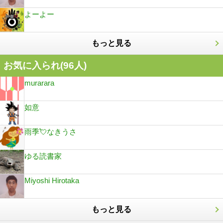
よーよー
もっと見る
お気に入られ(
96
人)
murarara
如意
雨季💘なきうさ
ゆる読書家
Miyoshi Hirotaka
もっと見る