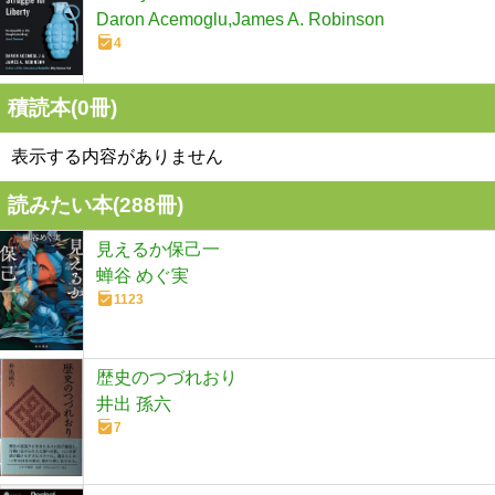
Daron Acemoglu,James A. Robinson
4
積読本(
0
冊)
表示する内容がありません
読みたい本(
288
冊)
見えるか保己一
蝉谷 めぐ実
1123
歴史のつづれおり
井出 孫六
7