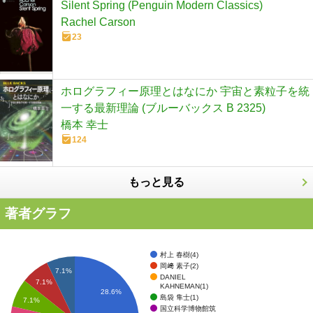
Silent Spring (Penguin Modern Classics)
Rachel Carson
23
ホログラフィー原理とはなにか 宇宙と素粒子を統
一する最新理論 (ブルーバックス B 2325)
橋本 幸士
124
もっと見る
著者グラフ
村上 春樹(4)
岡﨑 素子(2)
7.1%
DANIEL
7.1%
KAHNEMAN(1)
28.6%
島袋 隼士(1)
7.1%
国立科学博物館筑