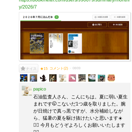
y/2026/7
コメント(
2
)
08/09
ナイス
★15
papico
石油監査人さん、こんにちは。夏に弱い夏生
まれです🤭こないだ1つ歳を取りました。腕
が日焼けで真っ黒ですが、水分補給しなが
ら、猛暑の夏を駆け抜けたいと思います☀️
🏃‍♀️ 今月もどうぞよろしくお願いいたします