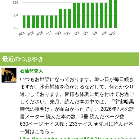
336
334
332
7/25
7/31
8/6
7/21
7/27
8/2
8/8
7/23
7/29
8/4
8/10
最近のつぶやき
石油監査人
いつもお世話になっております。暑い日が毎日続き
ますが、水分補給を心がけるなどして、何とかやり
過ごしております。皆様も体調に気を付けてお過ご
しください。先月、読んだ本の中では、「宇宙暗黒
時代の夜明け」が面白かったです。 2026年7月の読
書メーター 読んだ本の数：3冊 読んだページ数：
630ページ ナイス数：233ナイス ★先月に読んだ本
一覧はこちら→
https://bookmeter.com/users/990679/summary/monthl