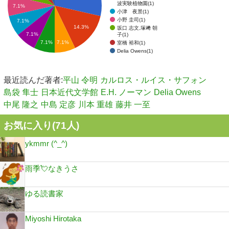
波実験植物園(1)
7.1%
小津 夜景(1)
小野 圭司(1)
7.1%
14.3%
坂口 志文,塚﨑 朝
7.1%
子(1)
7.1%
7.1%
室橋 裕和(1)
Delia Owens(1)
最近読んだ著者:
平山 令明
カルロス・ルイス・サフォン
島袋 隼士
日本近代文学館
E.H. ノーマン
Delia Owens
中尾 隆之
中島 定彦
川本 重雄
藤井 一至
お気に入り(
71
人)
ykmmr (^_^)
雨季💘なきうさ
ゆる読書家
Miyoshi Hirotaka