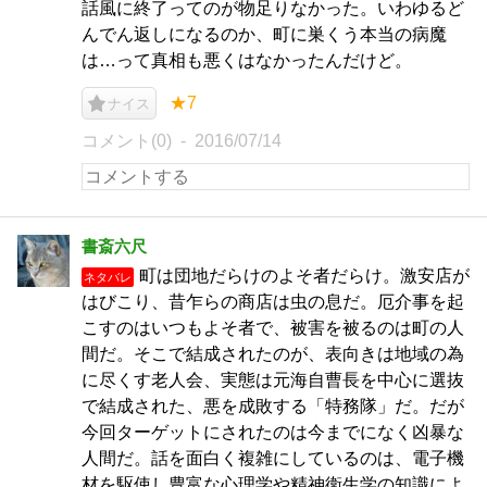
話風に終了ってのが物足りなかった。いわゆるど
んでん返しになるのか、町に巣くう本当の病魔
は…って真相も悪くはなかったんだけど。
★7
ナイス
コメント(0)
2016/07/14
書斎六尺
町は団地だらけのよそ者だらけ。激安店が
ネタバレ
はびこり、昔乍らの商店は虫の息だ。厄介事を起
こすのはいつもよそ者で、被害を被るのは町の人
間だ。そこで結成されたのが、表向きは地域の為
に尽くす老人会、実態は元海自曹長を中心に選抜
で結成された、悪を成敗する「特務隊」だ。だが
今回ターゲットにされたのは今までになく凶暴な
人間だ。話を面白く複雑にしているのは、電子機
材を駆使し豊富な心理学や精神衛生学の知識によ