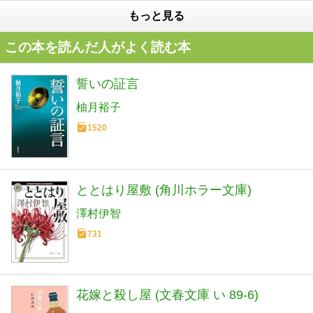
もっと見る
この本を読んだ人がよく読む本
誓いの証言
柚月裕子
1520
ととはり屋敷 (角川ホラー文庫)
澤村伊智
731
花嫁と殺し屋 (文春文庫 い 89-6)