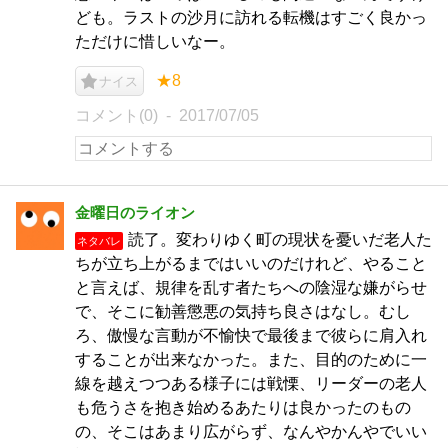
ども。ラストの沙月に訪れる転機はすごく良かっ
ただけに惜しいなー。
★8
ナイス
コメント(0)
2017/07/05
金曜日のライオン
読了。変わりゆく町の現状を憂いだ老人た
ネタバレ
ちが立ち上がるまではいいのだけれど、やること
と言えば、規律を乱す者たちへの陰湿な嫌がらせ
で、そこに勧善懲悪の気持ち良さはなし。むし
ろ、傲慢な言動が不愉快で最後まで彼らに肩入れ
することが出来なかった。また、目的のために一
線を越えつつある様子には戦慄、リーダーの老人
も危うさを抱き始めるあたりは良かったのもの
の、そこはあまり広がらず、なんやかんやでいい