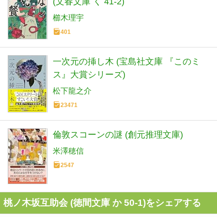
(文春文庫 く 41-2)
櫛木理宇
401
一次元の挿し木 (宝島社文庫 『このミ
ス』大賞シリーズ)
松下龍之介
23471
倫敦スコーンの謎 (創元推理文庫)
米澤穂信
2547
桃ノ木坂互助会 (徳間文庫 か 50-1)をシェアする