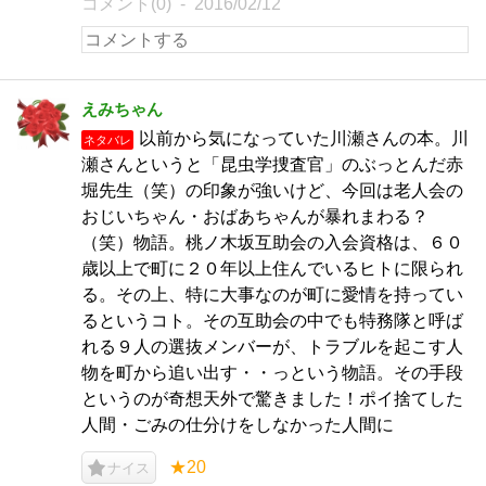
コメント(0)
2016/02/12
えみちゃん
以前から気になっていた川瀬さんの本。川
ネタバレ
瀬さんというと「昆虫学捜査官」のぶっとんだ赤
堀先生（笑）の印象が強いけど、今回は老人会の
おじいちゃん・おばあちゃんが暴れまわる？
（笑）物語。桃ノ木坂互助会の入会資格は、６０
歳以上で町に２０年以上住んでいるヒトに限られ
る。その上、特に大事なのが町に愛情を持ってい
るというコト。その互助会の中でも特務隊と呼ば
れる９人の選抜メンバーが、トラブルを起こす人
物を町から追い出す・・っという物語。その手段
というのが奇想天外で驚きました！ポイ捨てした
人間・ごみの仕分けをしなかった人間に
★20
ナイス