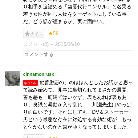
り相手を追詰める「幽霊代行コンサル」と名乗る
若き女性が同じ人物をターゲットにしている事
だ。どう話が纏まるか、実に面白い。
★58
ナイス
コメント(0)
2016/06/10
cinnamonrusk
勧善懲悪の、のほほんとしたお話かと思っ
ネタバレ
て読み始めて、見事に裏切られてまさかの展開。
善も悪も一筋縄ではいかず、表もあれば裏もあ
り、良識と暴動が入り乱れ……川瀬先生はやっぱ
り面白いです。それにしても、DV＆ストーカー
男という最悪な存在に対処する有効な術が、もっ
と何かないのかと歯がゆくなってしまいました。