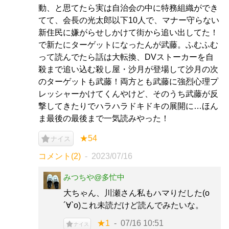
動、と思てたら実は自治会の中に特務組織ができ
てて、会長の光太郎以下10人で、マナー守らない
新住民に嫌がらせしかけて街から追い出してた！
で新たにターゲットになったんが武藤。ふむふむ
って読んでたら話は大転換、DVストーカーを自
殺まで追い込む殺し屋・沙月が登場して沙月の次
のターゲットも武藤！両方とも武藤に強烈心理プ
レッシャーかけてくんやけど、そのうち武藤が反
撃してきたりでハラハラドキドキの展開に…ほん
ま最後の最後まで一気読みやった！
★54
ナイス
コメント(2)
2023/07/16
みつちや@多忙中
大ちゃん、川瀬さん私もハマりだした(о
´∀`о)これ未読だけど読んでみたいな。
★1
07/16 10:51
ナイス