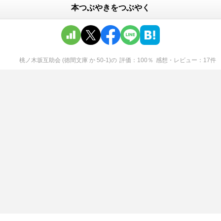
本つぶやきをつぶやく
桃ノ木坂互助会 (徳間文庫 か 50-1)
の
評価
100
％
感想・レビュー
17
件