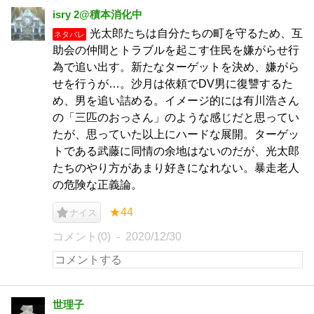
isry 2@積本消化中
光太郎たちは自分たちの町を守るため、互
ネタバレ
助会の仲間とトラブルを起こす住民を嫌がらせ行
為で追い出す。新たなターゲットを決め、嫌がら
せを行うが…。沙月は依頼でDV男に復讐するた
め、男を追い詰める。イメージ的には有川浩さん
の「三匹のおっさん」のような感じだと思ってい
たが、思っていた以上にハードな展開。ターゲッ
トである武藤に同情の余地はないのだが、光太郎
たちのやり方があまり好きになれない。暴走老人
の危険な正義論。
★44
ナイス
コメント(0)
2020/12/30
世理子