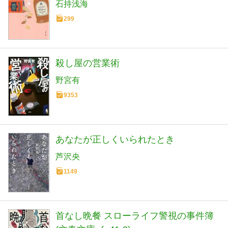
石持浅海
299
殺し屋の営業術
野宮有
9353
あなたが正しくいられたとき
芦沢央
1149
首なし晩餐 スローライフ警視の事件簿