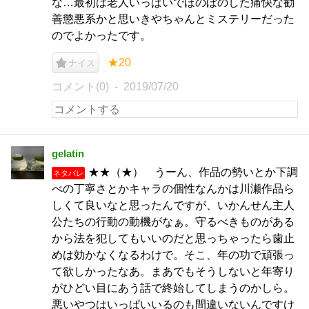
な…最初は老人いっぱいでほのぼのした痛快な勧
善懲悪系かと思いきやちゃんとミステリーだった
のでよかったです。
★20
ナイス
コメント(0)
2019/07/20
gelatin
★★（★） うーん、作品の勢いとか下調
ネタバレ
べの丁寧さとかキャラの個性なんかは川瀬作品ら
しくて良いなと思ったんですが、いかんせん主人
公たちの行動の動機がなぁ。守るべきものがある
から法を犯してもいいのだと思っちゃったら歯止
めは効かなくなるわけで。そこ、年の功で頑張っ
て欲しかったなあ。まあでもそうしないと年寄り
がひどい目にあう話で終始してしまうのかしら。
悪いやつはいっぱいいるのも間違いないんですけ