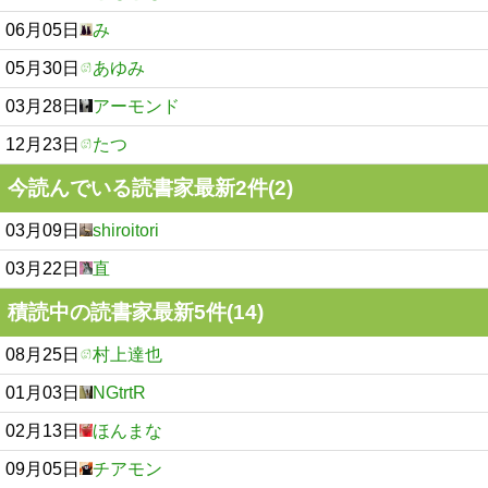
06月05日
み
05月30日
あゆみ
03月28日
アーモンド
12月23日
たつ
今読んでいる読書家最新2件(2)
03月09日
shiroitori
03月22日
直
積読中の読書家最新5件(14)
08月25日
村上達也
01月03日
NGtrtR
02月13日
ほんまな
09月05日
チアモン