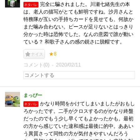
完全に騙されました。川瀬七緒先生の本
ネタバレ
は、老人の描写がとても鮮明ですね。沙月さんと
特務隊が互いの手持ちカードを見せても、何故か
まだ噛み合わない。ピースが足りないとはっきり
分かった時は恐怖でした。なんの意図で誰が動い
ている？ 和歌子さんの感の鋭さに脱帽です。
★8
ナイス
コメント(0)
2020/02/11
まっぴー
かなり時間をかけてしまいましたがおもし
ネタバレ
ろかったです。二手がクロスするのがかなり終盤
だったのでもう少し早くてもよかったかも。最初
の方から感じていた違和感は最後に的中。ああい
う異質さって同性の方が気付きやすいんだろう