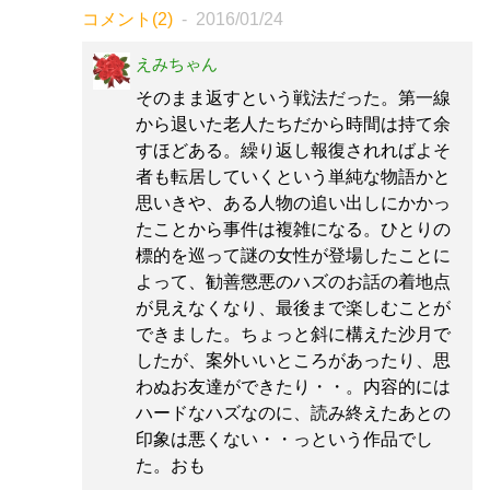
コメント(2)
2016/01/24
えみちゃん
そのまま返すという戦法だった。第一線
から退いた老人たちだから時間は持て余
すほどある。繰り返し報復されればよそ
者も転居していくという単純な物語かと
思いきや、ある人物の追い出しにかかっ
たことから事件は複雑になる。ひとりの
標的を巡って謎の女性が登場したことに
よって、勧善懲悪のハズのお話の着地点
が見えなくなり、最後まで楽しむことが
できました。ちょっと斜に構えた沙月で
したが、案外いいところがあったり、思
わぬお友達ができたり・・。内容的には
ハードなハズなのに、読み終えたあとの
印象は悪くない・・っという作品でし
た。おも