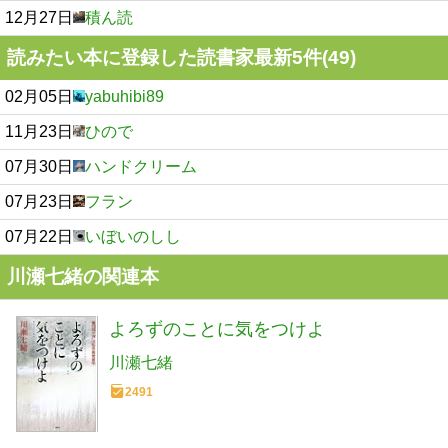
12月27日
積ん読
読みたい本に登録した読書家最新5件(49)
02月05日
yabuhibi89
11月23日
ひので
07月30日
ハンドクリーム
07月23日
フラン
07月22日
いぼいのしし
川瀬七緒の関連本
よろずのことに気をつけよ
川瀬七緒
2491