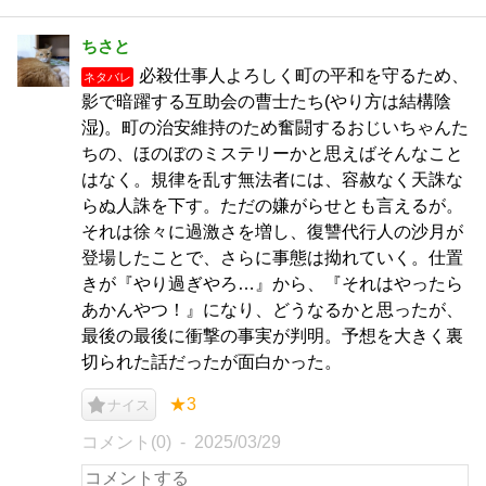
ちさと
必殺仕事人よろしく町の平和を守るため、
ネタバレ
影で暗躍する互助会の曹士たち(やり方は結構陰
湿)。町の治安維持のため奮闘するおじいちゃんた
ちの、ほのぼのミステリーかと思えばそんなこと
はなく。規律を乱す無法者には、容赦なく天誅な
らぬ人誅を下す。ただの嫌がらせとも言えるが。
それは徐々に過激さを増し、復讐代行人の沙月が
登場したことで、さらに事態は拗れていく。仕置
きが『やり過ぎやろ…』から、『それはやったら
あかんやつ！』になり、どうなるかと思ったが、
最後の最後に衝撃の事実が判明。予想を大きく裏
切られた話だったが面白かった。
★3
ナイス
コメント(0)
2025/03/29