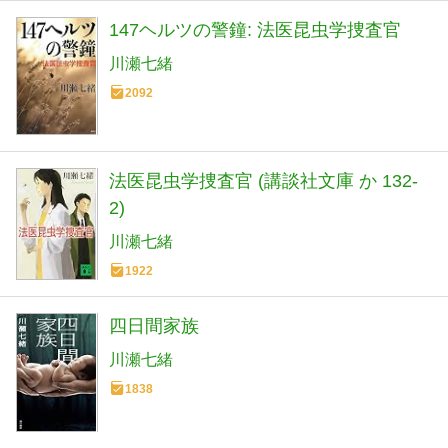
147ヘルツの警鐘: 法医昆虫学捜査官
川瀬七緒
2092
法医昆虫学捜査官 (講談社文庫 か 132-
2)
川瀬七緒
1922
四日間家族
川瀬七緒
1838