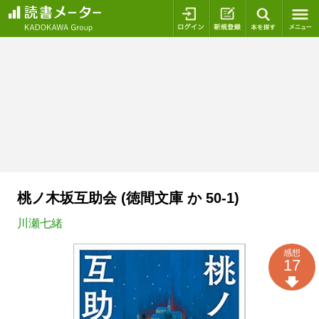
ログイン
新規登録
本を探
桃ノ木坂互助会 (徳間文庫 か 50-1)
川瀬七緒
感想
17