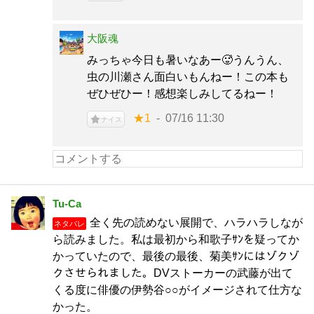
大阪魂
みっちゃ今日も暑いなあー🥵うんうん、
虫の川瀬さん面白いもんねー！この本も
ぜひぜひー！感想楽しみしてるねー！
★1
07/16 11:30
ナイス
Tu-Ca
全く先の読めない展開で、ハラハラしなが
ネタバレ
ら読みました。私は最初から和歌子ｻﾝを疑ってか
かっていたので、最後の最後、菊美ｻﾝにはゾクゾ
クさせられました。DVストーカーの武藤が出て
くる度に俳優の伊勢谷○○がイメージされて仕方な
かった。