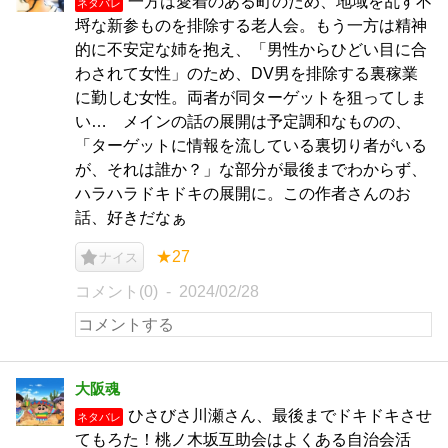
一方は愛着のある町のため、地域を乱す不
ネタバレ
埒な新参ものを排除する老人会。もう一方は精神
的に不安定な姉を抱え、「男性からひどい目に合
わされて女性」のため、DV男を排除する裏稼業
に勤しむ女性。両者が同ターゲットを狙ってしま
い… メインの話の展開は予定調和なものの、
「ターゲットに情報を流している裏切り者がいる
が、それは誰か？」な部分が最後までわからず、
ハラハラドキドキの展開に。この作者さんのお
話、好きだなぁ
★27
ナイス
コメント(0)
2024/02/28
大阪魂
ひさびさ川瀬さん、最後までドキドキさせ
ネタバレ
てもろた！桃ノ木坂互助会はよくある自治会活