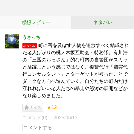
感想レビュー
ネタバレ
うさっち
町に害を及ぼす人物を追放すべく結成され
ネタバレ
た老人ばかりの桃ノ木坂互助会・特務隊。有川浩
の「三匹のおっさん」的な町内の自警団がスカッ
と活躍…という感じではなく、復讐代行「幽霊代
行コンサルタント」とターゲットが被ったことで
ダークな方向へ進んでいく。自分たちの町内だけ
守れればいい老人たちの暴走や怒涛の展開などか
なり楽しめました。
★12
ナイス
コメント(0)
2025/06/13