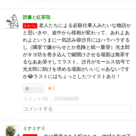
読書と紅茶🥰
老人たちによる必殺仕事人みたいな物語か
ネタバレ
と思いきや、途中から様相が変わって、あれよあ
れよというまに一気読み😄沙月にはハラハラする
し（隣室で嫌がらせとか危険と紙一重😰）光太郎
がキヨ坊を巻き込んで鍵開けさせる場面は無茶す
るなああ😰そしてラスト。沙月がモールス信号で
光太郎に助けを求める場面がいいじゃあないです
か😂ラストにはちょっとしたツイストあり！
★2
ナイス
コメント(0)
2024/06/08
ミナミナミ