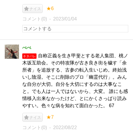
★6
ナイス
コメント(0)
2023/01/04
ぺぺ
自称正義を生き甲斐とする老人集団、桃ノ
ネタバレ
木坂互助会。その特攻隊が古き良き街を穢す「余
所者」を追放する、古参の転入生いじめ。終始浅
いし陰湿。そこに削除のプロ「幽霊代行」。みん
な自分が大切。自分を大切にするのは大事なこ
と。でも人は一人ではないから、大変。 誰にも感
情移入出来なかったけど、とにかくさっぱり読み
やすい。色々な病を知れて面白かった。 67
★7
ナイス
コメント(0)
2022/08/22