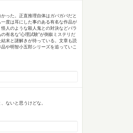
白かった。正直推理自体はガバガバだと
も一度は耳にした事のある有名な作品が
，怪人のような殺人鬼との対決などバラ
の有名な"心理試験"が倒叙ミステリだ
た結末と謎解きが待っている。文章も読
作品や明智小五郎シリーズを追っていこ
と、ないと思うけどな。