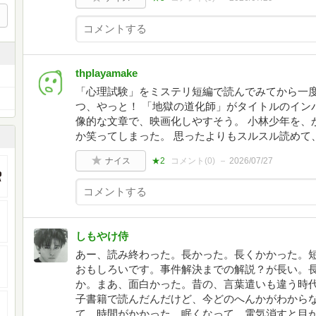
thplayamake
「心理試験」をミステリ短編で読んでみてから一
つ、やっと！ 「地獄の道化師」がタイトルのイン
像的な文章で、映画化しやすそう。 小林少年を、
か笑ってしまった。 思ったよりもスルスル読めて
ナイス
★2
コメント(
0
)
2026/07/27
しもやけ侍
あー、読み終わった。長かった。長くかかった。
おもしろいです。事件解決までの解説？が長い。
か。まあ、面白かった。昔の、言葉遣いも違う時
子書籍で読んだんだけど、今どのへんかがわから
て、時間がかかった。眠くなって、電気消すと目