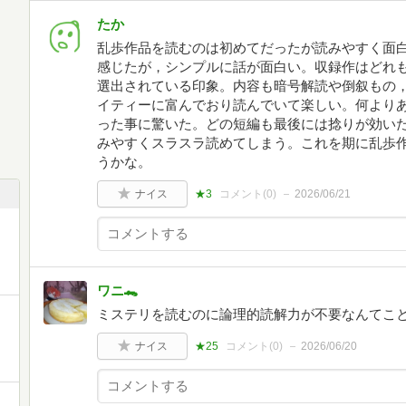
たか
乱歩作品を読むのは初めてだったが読みやすく面
感じたが，シンプルに話が面白い。収録作はどれ
選出されている印象。内容も暗号解読や倒叙もの
イティーに富んでおり読んでいて楽しい。何よりあ
った事に驚いた。どの短編も最後には捻りが効い
みやすくスラスラ読めてしまう。これを期に乱歩
うかな。
ナイス
★3
コメント(
0
)
2026/06/21
ワニ🐊
ミステリを読むのに論理的読解力が不要なんてこ
ナイス
★25
コメント(
0
)
2026/06/20