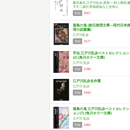
夏目漱石,江戸川乱歩,星新一,村上春樹,
子不二雄Ⓐ,野坂昭如など全90人
登録
3557
孤島の鬼 (創元推理文庫―現代日本
理小説叢書)
江戸川乱歩
登録
3177
芋虫 江戸川乱歩ベストセレクション
(2) (角川ホラー文庫)
江戸川 乱歩
登録
2788
江戸川乱歩名作選
江戸川 乱歩
登録
2400
孤島の鬼 江戸川乱歩ベストセレクシ
ョン(7) (角川ホラー文庫)
江戸川 乱歩
登録
2382