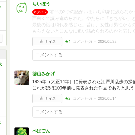
ちいぼう
歩
前半の2つの話がいまいち印象に残らなか
ネタバレ
面白くて読み進められた。やたらに「きちがい」と
最後の話は時代を感じた。昔は、女性は男性から
もらえないとこんなに追い詰められるのかと哀し
ナイス
★4
コメント(
0
)
2026/05/22
文
徳山みかげ
1925年（大正14年）に発表された江戸川乱歩の
これがほぼ100年前に発表された作品であると思
ナイス
★2
コメント(
0
)
2026/05/14
ミ
ぺぱごん