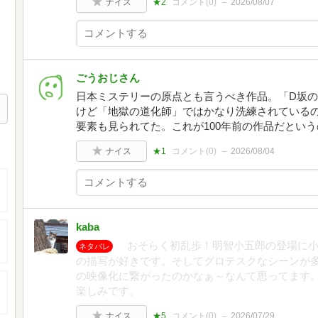
ナイス
★2
コメント(
0
)
2026/08/07
ごうおじさん
日本ミステリーの原点とも言うべき作品。「D坂
けど「地獄の道化師」ではかなり洗練されている
要素も見られてた。これが100年前の作品だとい
ナイス
★1
コメント(
0
)
2026/08/04
kaba
おそらく初乱歩！明智小五郎の登場に小
ネタバレ
の描写が好きです。そしてグロテスクなシーンが
の映像化に繋がったのかなぁ～なんて思ってます
楽しみです。
ナイス
★5
コメント(
0
)
2026/07/29