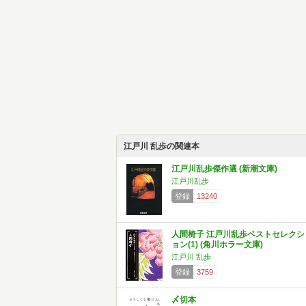
江戸川 乱歩の関連本
江戸川乱歩傑作選 (新潮文庫)
江戸川乱歩
登録
13240
人間椅子 江戸川乱歩ベストセレクシ
ョン(1) (角川ホラー文庫)
江戸川 乱歩
登録
3759
〆切本