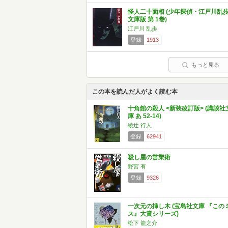
怪人二十面相 (少年探偵・江戸川乱
文庫版 第 1巻)
江戸川 乱歩
登録
1913
もっと見る
この本を読んだ人がよく読む本
十角館の殺人 <新装改訂版> (講談社
庫 あ 52-14)
綾辻 行人
登録
62941
殺し屋の営業術
野宮 有
登録
9326
一次元の挿し木 (宝島社文庫 『この
ス』大賞シリーズ)
松下 龍之介