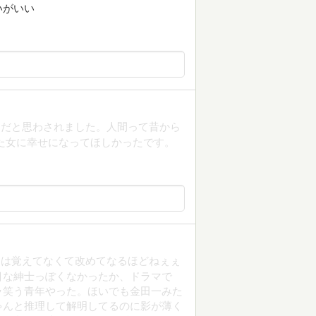
いがいい
んだと思わされました。人間って昔から
た女に幸せになってほしかったです。
トは覚えてなくて改めてなるほどねぇぇ
目な紳士っぽくなかったか、ドラマで
ラ笑う青年やった。ほいでも金田一みた
ゃんと推理して解明してるのに影が薄く