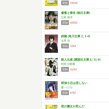
登録
23419
傲慢と善良 (朝日文庫)
辻村 深月
登録
42502
斜陽 (角川文庫 た 1-4)
太宰 治
登録
2264
殺人出産 (講談社文庫 む 31-4)
村田 沙耶香
登録
11162
探偵小石は恋しない
森 バジル
登録
6762
西の魔女が死んだ