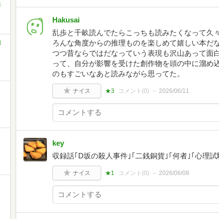
藤
Hakusai
乱歩と千畝読んでたらこっちも読みたくなって久
ろんな角度からの推理ものを楽しめて嬉しい本だ
推
つつ昔ならではだなっていう表現も沢山あって面
って、自分が影響を受けた創作物を頭の中に溜め
のもすごいなあと読みながら思ってた。
ナイス
★3
コメント(
0
)
2026/06/11
key
収録話｢D坂の殺人事件｣｢二銭銅貨｣｢何者｣｢心理試
ナイス
★1
コメント(
0
)
2026/06/08