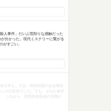
の殺人事件」だいぶ荒削りな感触だった
のが分かった。現代ミステリーに繋がる
うのがすごい。
林少年も。大正・昭和初期の社会風俗
多いのが意外でした。でも、それが後世
。 これから、国民的名探偵の活躍が