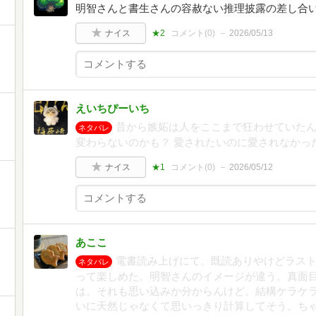
明智さんと書生さんの容赦ない推理披露の差し合
ナイス
★2
コメント(
0
)
2026/05/13
えいちぴーいち
昔から嫉妬は人をここまで狂わせていた
ネタバレ
変わらないのかも？ 愛されたいのに愛されなかっ
ナイス
★1
コメント(
0
)
2026/05/12
あここ
電書読み上げにて。既読ありやけどラス
ネタバレ
って楽しめた。明智さんのイメージが違う。真面
は。それも思い込みか分からんけど。結構ケラケ
いに天然じゃなくて思いっきり計算してそう。ち