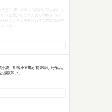
ったが、後半の3つの話がが個人的には
いう言葉がでてきたのが印象的(笑)。
の評価に大きく左右されて男性に認めて
くなった。
探偵小説。明智小五郎が初登場した作品。
うと感慨深い。