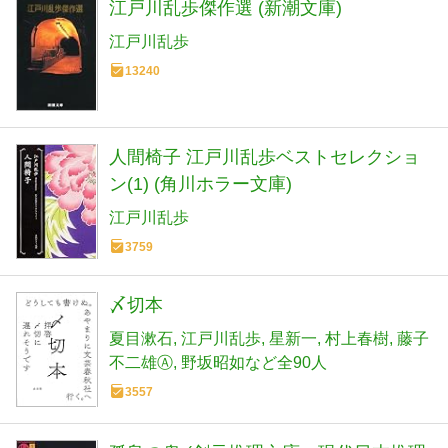
江戸川乱歩傑作選 (新潮文庫)
江戸川乱歩
13240
人間椅子 江戸川乱歩ベストセレクショ
ン(1) (角川ホラー文庫)
江戸川乱歩
3759
〆切本
夏目漱石
江戸川乱歩
星新一
村上春樹
藤子
不二雄Ⓐ
野坂昭如など全90人
3557