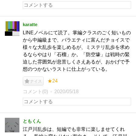
karatte
LINEノベルにて読了。掌編クラスのごく短いもの
から中編級まで、バラエティに富んだチョイスで
様々な大乱歩を楽しめるが、ミステリ乱歩を求め
るならやはり「石榴」か。「防空壕」は戦時の緊
迫した雰囲気が息苦しくさえあるが、おかげで予
想のつかないラストに仕上がっている。
★24
ナイス
コメント(0)
2020/05/18
ともくん
江戸川乱歩は、短編でも非常に楽しませてくれ