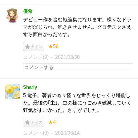
優希
デビュー作を含む短編集になります。様々なドラ
マが演じられ、飽きさせません。グロテスクさえ
すら面白かったです。
★56
ナイス
コメント(0)
2021/03/30
Sharly
5 電子。著者の奇々怪々な世界をじっくり堪能し
た。最後の｢虫｣、虫の様にうごめき破滅していく
狂気がすごかった。さすがでした。
★4
ナイス
コメント(0)
2020/06/14