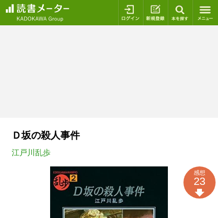
ログイン
新規登録
本を探
Ｄ坂の殺人事件
江戸川乱歩
感想
23