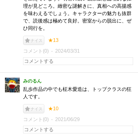
理が見どころ。緻密な謎解きに、真相への高揚感
を味わえるでしょう。キャラクターの魅力も抜群
で、読後感は極めて良好。密室からの脱出に、ぜ
ひ同行を。
★13
ナイス
コメント(0)
2024/03/31
みのるん
乱歩作品の中でも柾木愛造は、トップクラスの狂
人です。
★10
ナイス
コメント(0)
2021/06/29