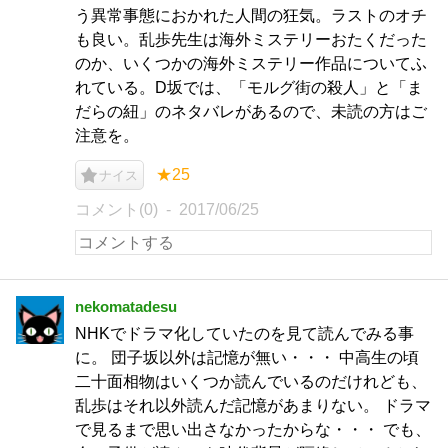
う異常事態におかれた人間の狂気。ラストのオチ
も良い。乱歩先生は海外ミステリーおたくだった
のか、いくつかの海外ミステリー作品についてふ
れている。D坂では、「モルグ街の殺人」と「ま
だらの紐」のネタバレがあるので、未読の方はご
注意を。
★25
ナイス
コメント(0)
2017/06/25
nekomatadesu
NHKでドラマ化していたのを見て読んでみる事
に。 団子坂以外は記憶が無い・・・ 中高生の頃
二十面相物はいくつか読んでいるのだけれども、
乱歩はそれ以外読んだ記憶があまりない。 ドラマ
で見るまで思い出さなかったからな・・・ でも、