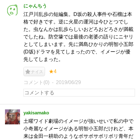
にゃんちう
江戸川乱歩の短編集。D坂の殺人事件や石榴は本
格で好きです。逆に火星の運河は今ひとつでし
た。虫なんかは乱歩らしいおどろおどろさが満載
でしたね。防空壕では最後の老婆の語りにニヤリ
としてしまいます。先に満島ひかりの明智小五郎
(D坂)ドラマを見てしまったので、イメージが優
先してしまった。
★4
ナイス
コメント(0)
2019/06/29
yakisamako
土曜ワイド劇場のイメージが強いせいで私の中で
小奇麗なイメージがある明智小五郎だけれど、本
来は金田一耕助のようなボサボサボリボリ青年だ