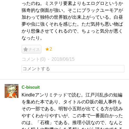
ったのね。ミステリ要素よりもエログロというか
猟奇的な側面が強い。そこにブラックユーモアが
加わって独特の世界観が出来上がっている。白昼
夢や虫に強くそれを感じた。ただ気持ち悪い物ば
かり想像させてくれるので、ちょっと気分が悪く
なったり。
★2
ナイス
コメント(0)
2018/06/15
C-biscuit
Kindleアンリミテッドで読む。江戸川乱歩の短編
を集めた本であり、タイトルのD坂の殺人事件も
その一部である。明智小五郎が出てくる方が読み
やすくわかりやすいが、この本で一番面白かった
のは、「石榴」である。推理小説なので、なんと