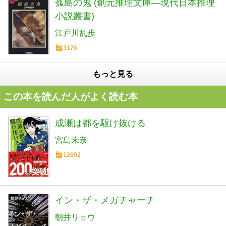
孤島の鬼 (創元推理文庫―現代日本推理
小説叢書)
江戸川乱歩
3176
もっと見る
この本を読んだ人がよく読む本
成瀬は都を駆け抜ける
宮島未奈
12692
イン・ザ・メガチャーチ
朝井リョウ