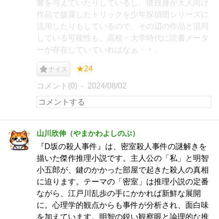
響を与えていたりしているし、彼自身が大人向け
作品で披露したトリックを少年探偵団シリーズに
流用したりもしているので、その辺の作品と混同
している可能性も。高校・大学時代に読書メータ
ーが存在していていればなぁ・・。
★24
ナイス
コメント(0)
2024/08/02
山川欣伸（やまかわよしのぶ）
『D坂の殺人事件』は、密室殺人事件の謎解きを
描いた傑作推理小説です。主人公の「私」と明智
小五郎が、鍵のかかった部屋で起きた殺人の真相
に迫ります。テーマの「密室」は推理小説の定番
ながら、江戸川乱歩の手にかかれば新鮮な展開
に。心理学的観点からも事件が分析され、面白味
を加えています。明智の鋭い観察眼と論理的な推