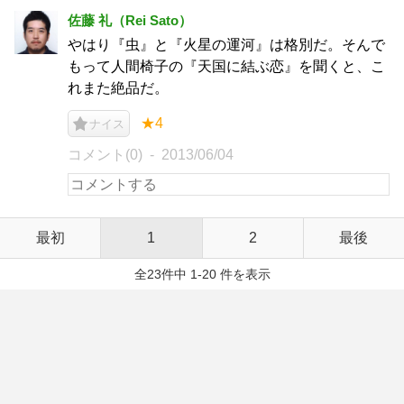
佐藤 礼（Rei Sato）
やはり『虫』と『火星の運河』は格別だ。そんで
もって人間椅子の『天国に結ぶ恋』を聞くと、こ
れまた絶品だ。
★4
ナイス
コメント(0)
2013/06/04
最初
1
2
最後
全23件中 1-20 件を表示