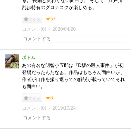
る。 長編と変わりない面白さ。 そして、江戸川
乱歩特有のグロテスクが楽しめる。
★57
ナイス
コメント(0)
2020/04/20
ボトム
あの有名な明智小五郎は『D坂の殺人事件』が初
登場だったんだなぁ。作品はもちろん面白いが、
作者が自作を振り返っての解説が載っていてそれ
も面白い。
★6
ナイス
コメント(0)
2019/10/24