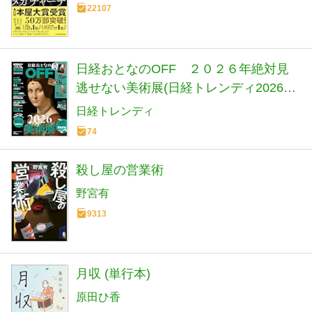
22107
日経おとなのOFF ２０２６年絶対見
逃せない美術展(日経トレンディ2026年
2月号増刊）
日経トレンディ
74
殺し屋の営業術
野宮有
9313
月収 (単行本)
原田ひ香