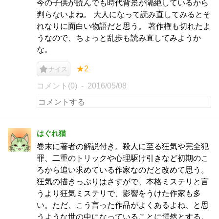
今の子供が読んでも時代背景が隔絶しているから
判らないよね。 大人になって読み直してみるとそ
れなりに面白い物語だと思う。 著作権も切れたよ
うなので、ちょっと乱歩も読み直してみようか
な。
★2
ナイス
コメント(0)
2016/05/08
はぐれ猫
巻末に著者の解説付き。殺人に至る狂気や完全犯
罪、二重のトリックや心理駆け引きなど初期のこ
ろから追い求めている作家なのだと改めて思う。
狂気の描きっぷりはさすがで、本格ミステリと言
うより狂気ミステリで、影響をうけた作家も多
い。ただ、こう言った作品がよくあるよね、と思
うような世の中になっていることに愕然とする。