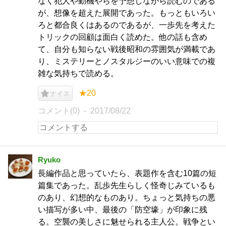
なく犯人や動機やらを予想しながら読むのである
が、想像を超えた展開であった。もっともいろい
ろと都合良くはあるのであるが、一歩先を考えた
トリックの回顧は面白く読めた。他の話も含め
て、自分も知らない戦後昭和の雰囲気が満載であ
り、ミステリーとノスタルジーのいい意味での複
雑な気持ちで読める。
★20
ナイス
コメント(0)
2017/08/22
Ryuko
長編作品と思っていたら、表題作を含む10篇の短
篇集であった。乱歩先生らしく怪奇じみているも
のあり、幻想的なものあり。ちょっと気持ちの悪
い描写が多い中、最後の「防空壕」が印象に残
る。空襲の美しさに魅せられる主人公。戦争とい