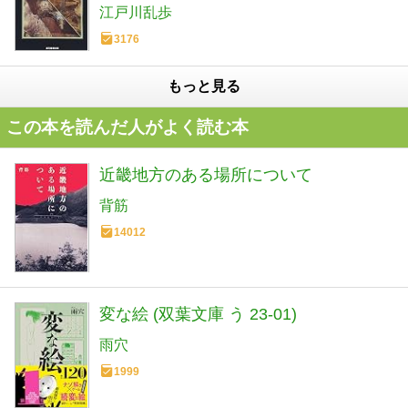
江戸川乱歩
3176
もっと見る
この本を読んだ人がよく読む本
近畿地方のある場所について
背筋
14012
変な絵 (双葉文庫 う 23-01)
雨穴
1999