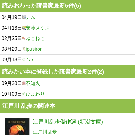
読みおわった読書家最新5件(5)
04月19日
ナム
04月13日
安藤スミス
02月25日
ねこねこ
08月29日
ipusiron
09月18日
777
読みたい本に登録した読書家最新2件(2)
09月28日
不知火
10月09日
ひまわり
江戸川 乱歩の関連本
江戸川乱歩傑作選 (新潮文庫)
江戸川乱歩