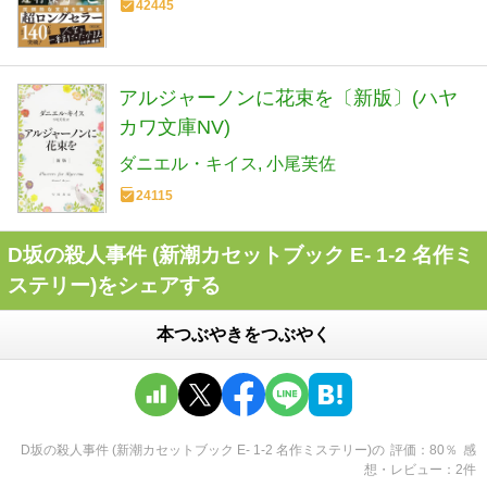
42445
アルジャーノンに花束を〔新版〕(ハヤ
カワ文庫NV)
ダニエル・キイス
小尾芙佐
24115
D坂の殺人事件 (新潮カセットブック E- 1-2 名作ミ
ステリー)をシェアする
本つぶやきをつぶやく
D坂の殺人事件 (新潮カセットブック E- 1-2 名作ミステリー)
の
評価
80
％
感
想・レビュー
2
件