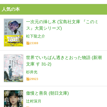
人気の本
一次元の挿し木 (宝島社文庫 『このミ
ス』大賞シリーズ)
松下龍之介
23369
世界でいちばん透きとおった物語 (新潮
文庫 す 31-2)
杉井光
29923
傲慢と善良 (朝日文庫)
辻村深月