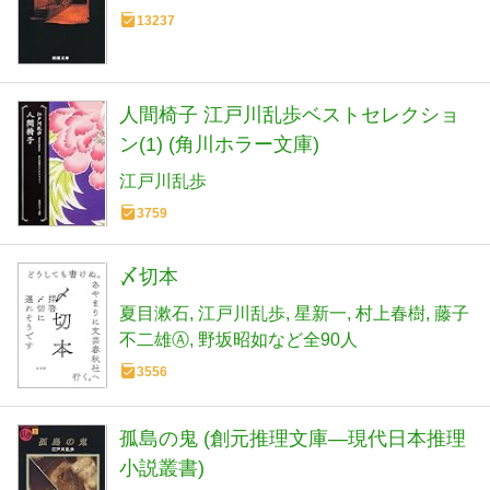
13237
人間椅子 江戸川乱歩ベストセレクショ
ン(1) (角川ホラー文庫)
江戸川乱歩
3759
〆切本
夏目漱石
江戸川乱歩
星新一
村上春樹
藤子
不二雄Ⓐ
野坂昭如など全90人
3556
孤島の鬼 (創元推理文庫―現代日本推理
小説叢書)