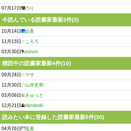
07月17日
のり
今読んでいる読書家最新3件(3)
10月14日
絵美
11月13日
ころろ
03月30日
zunun
積読中の読書家最新4件(10)
09月24日
マサ
12月30日
山岸史和
03月06日
きゅっと
12月21日
nknskoki
読みたい本に登録した読書家最新5件(30)
04月26日
兎束