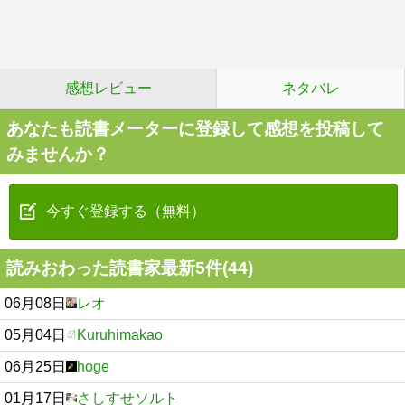
感想レビュー
ネタバレ
あなたも読書メーターに登録して感想を投稿して
みませんか？
今すぐ登録する（無料）
読みおわった読書家最新5件(44)
06月08日
レオ
05月04日
Kuruhimakao
06月25日
hoge
01月17日
さしすせソルト