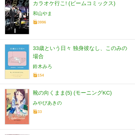
カラオケ行こ! (ビームコミックス)
和山やま
3996
33歳という日々 独身彼なし、このみの
場合
鈴木みろ
154
靴の向くまま(5) (モーニングKC)
みやびあきの
33