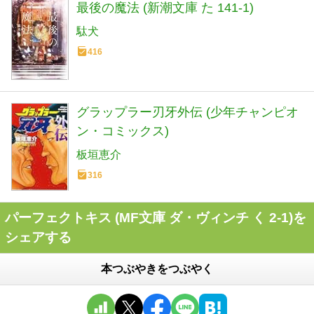
最後の魔法 (新潮文庫 た 141-1)
駄犬
416
グラップラー刃牙外伝 (少年チャンピオ
ン・コミックス)
板垣恵介
316
パーフェクトキス (MF文庫 ダ・ヴィンチ く 2-1)を
シェアする
本つぶやきをつぶやく