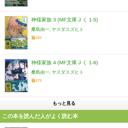
神様家族 3 (MF文庫 J く 1-5)
桑島由一
ヤスダスズヒト
300
神様家族 4 (MF文庫 J く 1-6)
桑島由一
ヤスダスズヒト
279
もっと見る
この本を読んだ人がよく読む本