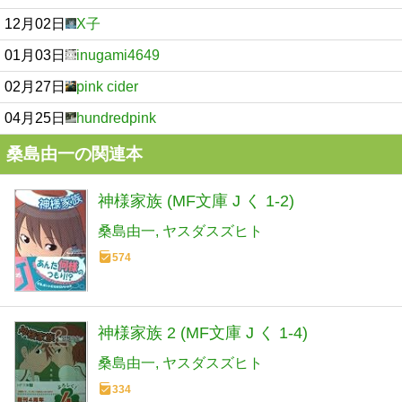
12月02日
X子
01月03日
inugami4649
02月27日
pink cider
04月25日
hundredpink
桑島由一の関連本
神様家族 (MF文庫 J く 1-2)
桑島由一
ヤスダスズヒト
574
神様家族 2 (MF文庫 J く 1-4)
桑島由一
ヤスダスズヒト
334