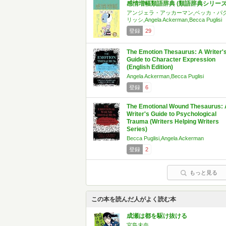
感情増幅類語辞典 (類語辞典シリーズ
アンジェラ・アッカーマン,ベッカ・パ
リッシ,Angela Ackerman,Becca Puglisi
登録
29
The Emotion Thesaurus: A Writer'
Guide to Character Expression
(English Edition)
Angela Ackerman,Becca Puglisi
登録
6
The Emotional Wound Thesaurus: 
Writer's Guide to Psychological
Trauma (Writers Helping Writers
Series)
Becca Puglisi,Angela Ackerman
登録
2
もっと見る
この本を読んだ人がよく読む本
成瀬は都を駆け抜ける
宮島未奈