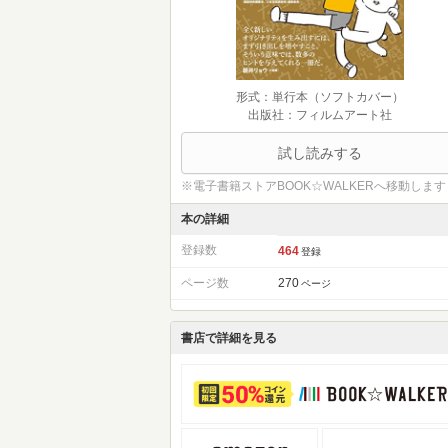
形式：単行本（ソフトカバー）
出版社：フィルムアート社
試し読みする
※電子書籍ストアBOOK☆WALKERへ移動します
本の詳細
登録数
464
登録
ページ数
270
ページ
書店で詳細を見る