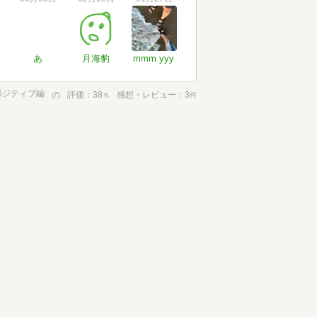
あ
月海豹
mmm yyy
ポジティブ編
の
評価
38
感想・レビュー
3
％
件