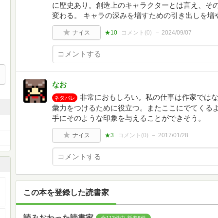
に歴史あり。創造上のキャラクターとは言え、そ
変わる。 キャラの深みを増すための引き出しを増
ナイス
★10
コメント(
0
)
2024/09/07
なお
非常におもしろい。私の仕事は作家では
ネタバレ
彙力をつけるために役立つ。またここにでてくる
手にそのような印象を与えることができそう。
ナイス
★3
コメント(
0
)
2017/01/28
この本を登録した読書家
読みおわった読書家
全113件中 新着8件