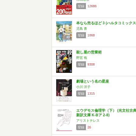
登録
12686
本なら売るほど 3 (ハルタコミックス
児島 青
登録
1868
殺し屋の営業術
野宮 有
登録
9308
劇場という名の星座
小川 洋子
登録
1315
エウデモス倫理学（下） (光文社古
新訳文庫 K-Bア 2-8)
アリストテレス
登録
26