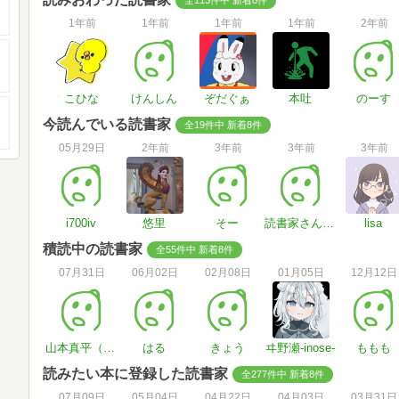
1年前
1年前
1年前
1年前
2年前
こひな
けんしん
ぞだぐぁ
本吐
のーす
今読んでいる読書家
全19件中 新着8件
05月29日
2年前
3年前
3年前
3年前
i700iv
悠里
そー
読書家さん#Cjo8ga
lisa
積読中の読書家
全55件中 新着8件
07月31日
06月02日
02月08日
01月05日
12月12日
山本真平（うさぎ空母）
はる
きょう
ヰ野瀬-inose-
ももも
読みたい本に登録した読書家
全277件中 新着8件
07月09日
05月04日
04月22日
04月03日
03月31日