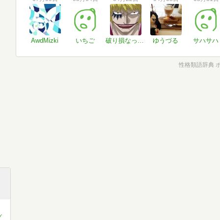
AwdMizki
いちご
破り損なった手造りの地図
ゆうづる
サハサハ
性格類語辞典 
グ