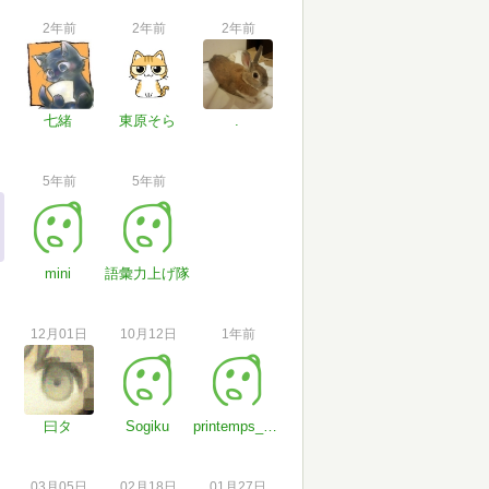
2年前
2年前
2年前
七緒
東原そら
.
5年前
5年前
mini
語彙力上げ隊
12月01日
10月12日
1年前
曰タ
Sogiku
printemps_haru
03月05日
02月18日
01月27日