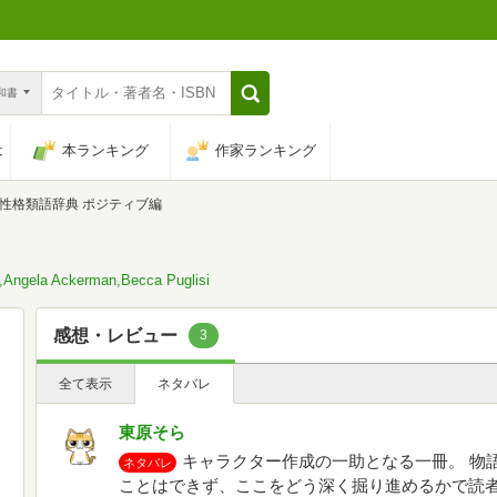
n和書
は
本ランキング
作家ランキング
性格類語辞典 ポジティブ編
Ackerman,Becca Puglisi
感想・レビュー
3
全て表示
ネタバレ
東原そら
キャラクター作成の一助となる一冊。 物
ネタバレ
ことはできず、ここをどう深く掘り進めるかで読者