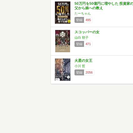
50万円を50億円に増やした 投資家
父から娘への教え
たーちゃん
登録
495
スコッパーの女
山白 朝子
登録
471
火星の女王
小川 哲
登録
2056