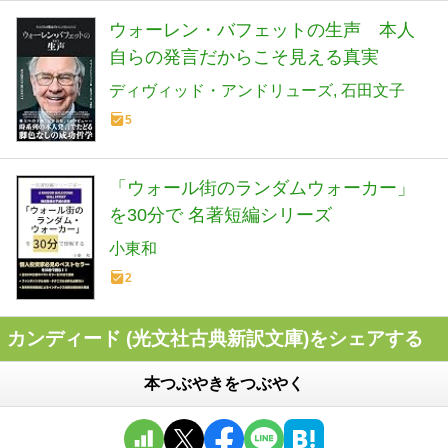
ウォーレン・バフェットの生声 本人
自らの発言だからこそ見える真実
ディヴィッド・アンドリューズ
石田文子
5
「ウォール街のランダムウォーカー」
を30分で 名著短編シリーズ
小東和
2
カンディード (光文社古典新訳文庫)をシェアする
本つぶやきをつぶやく