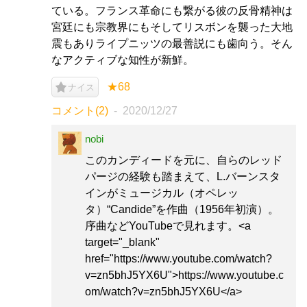
ている。フランス革命にも繋がる彼の反骨精神は
宮廷にも宗教界にもそしてリスボンを襲った大地
震もありライプニッツの最善説にも歯向う。そん
なアクティブな知性が新鮮。
★68
ナイス
コメント(2)
2020/12/27
nobi
このカンディードを元に、自らのレッド
パージの経験も踏まえて、L.バーンスタ
インがミュージカル（オペレッ
タ）“Candide”を作曲（1956年初演）。
序曲などYouTubeで見れます。<a
target="_blank"
href="https://www.youtube.com/watch?
v=zn5bhJ5YX6U">https://www.youtube.c
om/watch?v=zn5bhJ5YX6U</a>