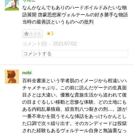
なんかなんでもありのハードボイルドみたいな物
語展開 啓蒙思想家ヴォルテールの好き勝手な物語
当時の最善説というものへの批判
★1
ナイス
コメント(0)
2021/07/02
nobi
百科全書派という学者肌のイメージから程遠いハ
チャメチャぶり。この前に読んだゲーテの生真面
目さとは大違い。優雅な貴族生活から追われて後
の目まぐるしい移動と悲惨な体験、どの土地にも
ある内戦乱暴狼藉、絞首刑八つ裂きの刑…。誰が
一番不幸かを競うそんな挿話をあっけらかんとし
た口調で次々繰り出す。そのカンディードは投獄
された経験もあるヴォルテール自身と無論重なっ