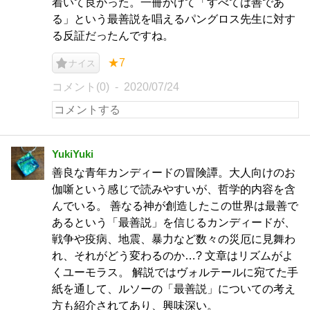
着いて良かった。一冊かけて「すべては善であ
る」という最善説を唱えるパングロス先生に対す
る反証だったんですね。
★7
ナイス
コメント(0)
2020/07/24
YukiYuki
善良な青年カンディードの冒険譚。大人向けのお
伽噺という感じで読みやすいが、哲学的内容を含
んでいる。 善なる神が創造したこの世界は最善で
あるという「最善説」を信じるカンディードが、
戦争や疫病、地震、暴力など数々の災厄に見舞わ
れ、それがどう変わるのか…? 文章はリズムがよ
くユーモラス。 解説ではヴォルテールに宛てた手
紙を通して、ルソーの「最善説」についての考え
方も紹介されてあり、興味深い。