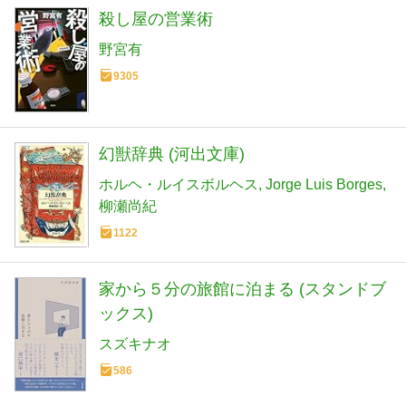
殺し屋の営業術
野宮有
9305
幻獣辞典 (河出文庫)
ホルヘ・ルイスボルヘス
Jorge Luis Borges
柳瀬尚紀
1122
家から５分の旅館に泊まる (スタンドブ
ックス)
スズキナオ
586