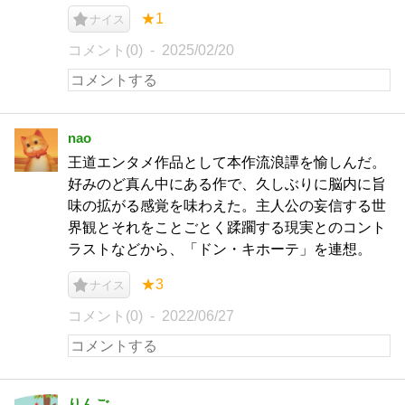
★1
ナイス
コメント(0)
2025/02/20
nao
王道エンタメ作品として本作流浪譚を愉しんだ。
好みのど真ん中にある作で、久しぶりに脳内に旨
味の拡がる感覚を味わえた。主人公の妄信する世
界観とそれをことごとく蹂躙する現実とのコント
ラストなどから、「ドン・キホーテ」を連想。
★3
ナイス
コメント(0)
2022/06/27
りんご