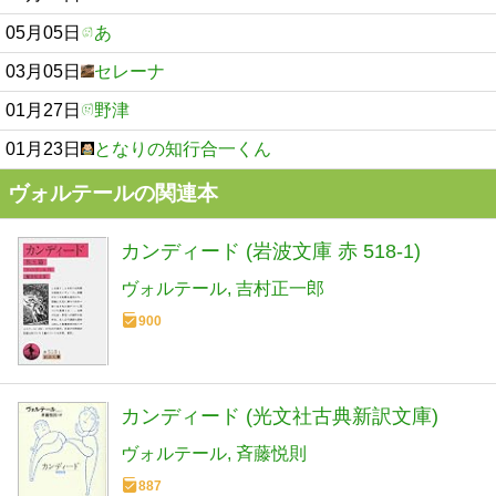
05月05日
あ
03月05日
セレーナ
01月27日
野津
01月23日
となりの知行合一くん
ヴォルテールの関連本
カンディード (岩波文庫 赤 518-1)
ヴォルテール
吉村正一郎
900
カンディード (光文社古典新訳文庫)
ヴォルテール
斉藤悦則
887