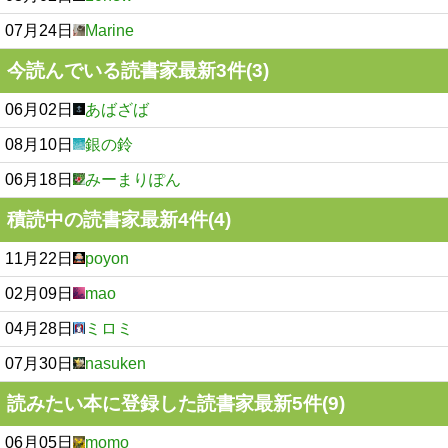
07月24日
Marine
今読んでいる読書家最新3件(3)
06月02日
あばざば
08月10日
銀の鈴
06月18日
みーまりぽん
積読中の読書家最新4件(4)
11月22日
poyon
02月09日
mao
04月28日
ミロミ
07月30日
nasuken
読みたい本に登録した読書家最新5件(9)
06月05日
momo