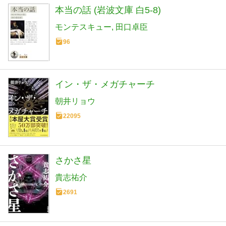
本当の話 (岩波文庫 白5-8)
モンテスキュー
田口卓臣
96
イン・ザ・メガチャーチ
朝井リョウ
22095
さかさ星
貴志祐介
2691