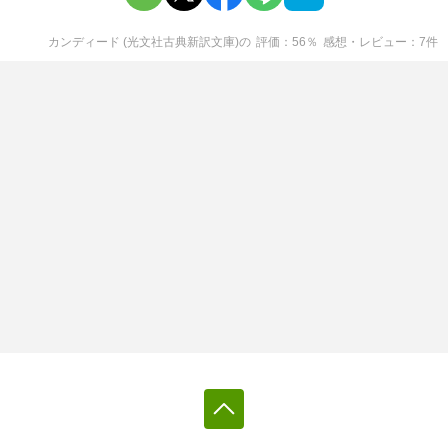
カンディード (光文社古典新訳文庫)
の
評価
56
％
感想・レビュー
7
件