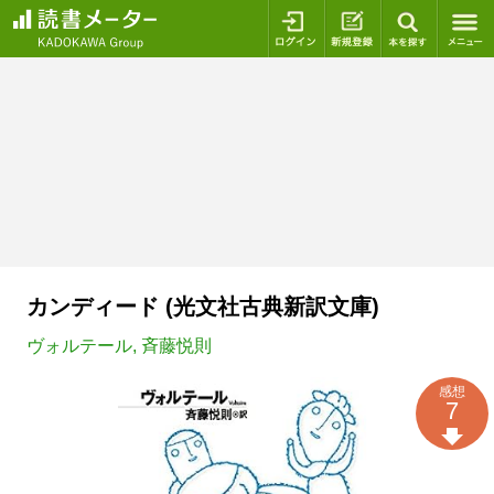
ログイン
新規登録
本を探
カンディード (光文社古典新訳文庫)
ヴォルテール
,
斉藤悦則
感想
7