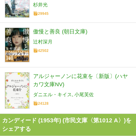
杉井光
29945
傲慢と善良 (朝日文庫)
辻村深月
42502
アルジャーノンに花束を〔新版〕(ハヤ
カワ文庫NV)
ダニエル・キイス
小尾芙佐
24128
カンディード (1953年) (市民文庫〈第1012 A〉)を
シェアする