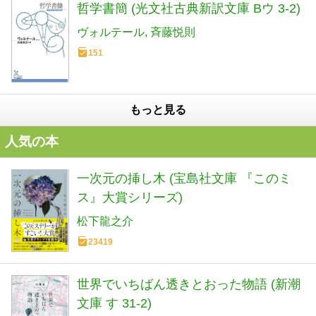
哲学書簡 (光文社古典新訳文庫 Bウ 3-2)
ヴォルテール
斉藤悦則
151
もっと見る
人気の本
一次元の挿し木 (宝島社文庫 『このミ
ス』大賞シリーズ)
松下龍之介
23419
世界でいちばん透きとおった物語 (新潮
文庫 す 31-2)