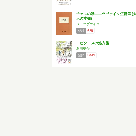
チェスの話――ツヴァイク短篇選 (
人の本棚)
Ｓ．ツヴァイク
登録
629
エピクロスの処方箋
夏川草介
登録
5043