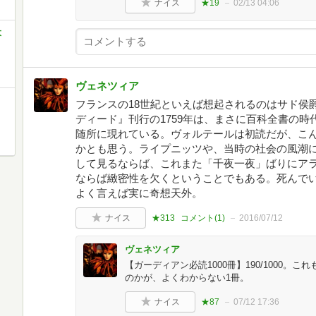
ナイス
★19
02/13 04:06
大
ヴェネツィア
フランスの18世紀といえば想起されるのはサド侯
ディード』刊行の1759年は、まさに百科全書の
随所に現れている。ヴォルテールは初読だが、こ
かとも思う。ライプニッツや、当時の社会の風潮
して見るならば、これまた「千夜一夜」ばりにア
ならば緻密性を欠くということでもある。死んで
よく言えば実に奇想天外。
ナイス
★313
コメント(
1
)
2016/07/12
ヴェネツィア
【ガーディアン必読1000冊】190/1000。
のかが、よくわからない1冊。
ナイス
★87
07/12 17:36