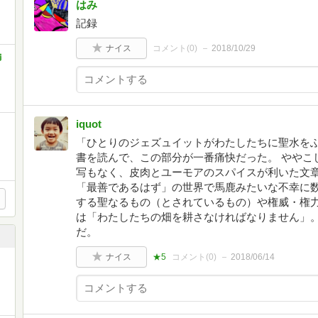
はみ
記録
ナイス
コメント(
0
)
2018/10/29
編
iquot
「ひとりのジェズュイットがわたしたちに聖水を
書を読んで、この部分が一番痛快だった。 ややこ
写もなく、皮肉とユーモアのスパイスが利いた文
「最善であるはず」の世界で馬鹿みたいな不幸に
する聖なるもの（とされているもの）や権威・権
は「わたしたちの畑を耕さなければなりません」
だ。
ナイス
★5
コメント(
0
)
2018/06/14