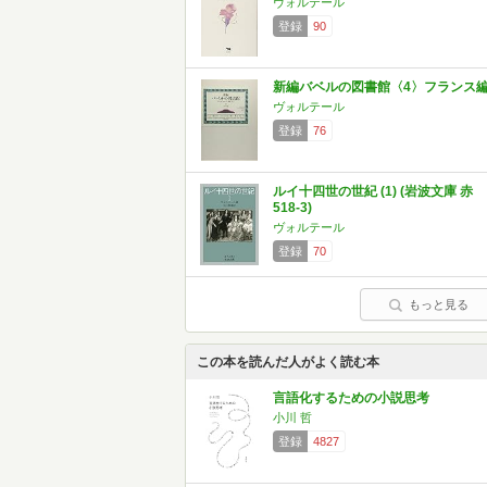
ヴォルテール
登録
90
新編バベルの図書館〈4〉フランス
ヴォルテール
登録
76
ルイ十四世の世紀 (1) (岩波文庫 赤
518-3)
ヴォルテール
登録
70
もっと見る
この本を読んだ人がよく読む本
言語化するための小説思考
小川 哲
登録
4827