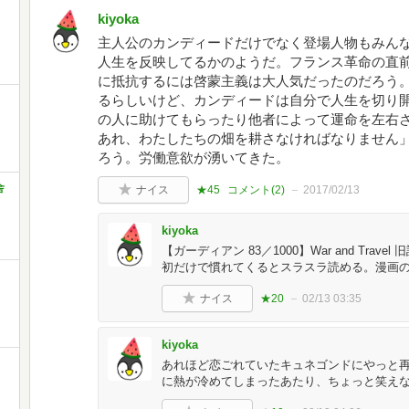
kiyoka
主人公のカンディードだけでなく登場人物もみん
人生を反映してるかのようだ。フランス革命の直
に抵抗するには啓蒙主義は大人気だったのだろう
るらしいけど、カンディードは自分で人生を切り
の人に助けてもらったり他者によって運命を左右
あれ、わたしたちの畑を耕さなければなりません
ろう。労働意欲が湧いてきた。
舎
ナイス
★45
コメント(
2
)
2017/02/13
kiyoka
【ガーディアン 83／1000】War and Tr
初だけで慣れてくるとスラスラ読める。漫画
ナイス
★20
02/13 03:35
kiyoka
あれほど恋ごれていたキュネゴンドにやっと
に熱が冷めてしまったあたり、ちょっと笑え