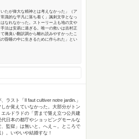
ていたが偉大な精神とは考えなかった」（ア
「常識的な平凡に落ち着く」諷刺文学となっ
にはなれなかった。ストーリー上も地の文や
す手法は安易に過ぎる。唯一の救いは吉村正
って黴臭い翻訳調から離れ読みやすかったこ
屈の昏睡の中に生きるために作られた」とい
ut cultiver notre jardin.」
フしか覚えていなかった。大部分がトン
、エルドラドの「雲まで聳え立つ公共建
現代日本の都庁やショッピングモールな
堂、監獄」は無いと。へえ～。ところで
怒）。いやいや結婚すな！