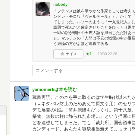
nobody
「フランスは彼を華やかな作家としては考え
ンドレ・モロワ『ヴォルテール』）。かくて
てしまった。ルソーのように「十九世紀人」
章題で死んだと確定させたことをひっくり返
一郎の訳が朝日の天声人語を担当しただけあ
と。マルチンの「人間は不安の戦慄の中か退
う結論の方がよほど迫真である。
ナイス
★7
10/30 22:28
yamomerkは本を読む
蔵書再読。この本を手に取るのは学生時代以来だが、ラスト「Il fa
（←ネタバレ防止のためあえて原文引用）のセリ
デモ展開の物語！筒井康隆もびっくり。第十八章
築物、無数の柱に飾られた市場…」という描写に
どを連想してしまった。でも「裁判所、国会議事
カンディード、あんたも容貌相当衰えてまっせ（