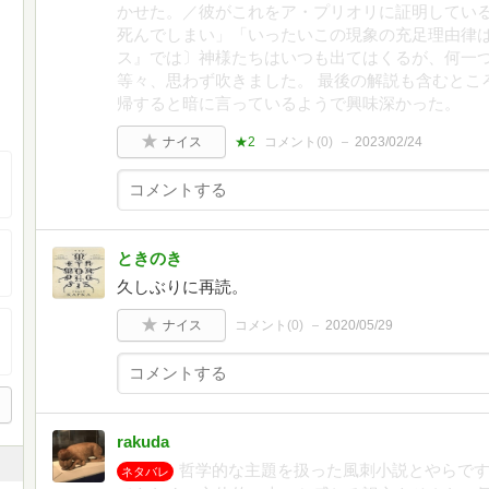
かせた。／彼がこれをア・プリオリに証明してい
死んでしまい」「いったいこの現象の充足理由律
ス』では〕神様たちはいつも出てはくるが、何一
等々、思わず吹きました。 最後の解説も含むとこ
帰すると暗に言っているようで興味深かった。
ナイス
★2
コメント(
0
)
2023/02/24
ときのき
久しぶりに再読。
ナイス
コメント(
0
)
2020/05/29
rakuda
哲学的な主題を扱った風刺小説とやらで
ネタバレ