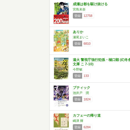
成瀬は都を駆け抜ける
宮島未奈
登録
12758
ありか
瀬尾まいこ
登録
6810
遠火 警視庁強行犯係・樋口顕 (幻冬
文庫 こ 7-10)
今野敏
登録
133
ブティック
池井戸 潤
登録
1824
カフェーの帰り道
嶋津 輝
登録
6284