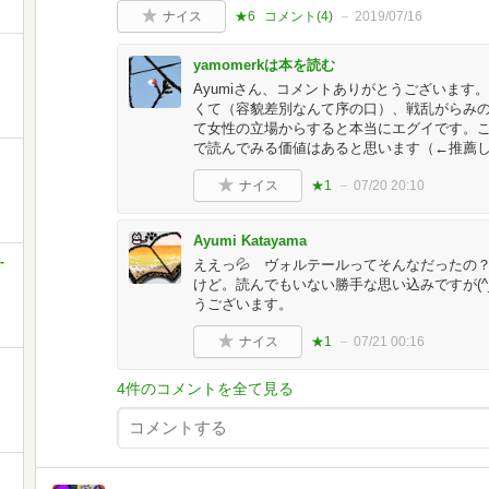
ナイス
★6
コメント(
4
)
2019/07/16
yamomerkは本を読む
Ayumiさん、コメントありがとうございま
くて（容貌差別なんて序の口）、戦乱がらみ
て女性の立場からすると本当にエグイです。
で読んでみる価値はあると思います（←推薦
ナイス
★1
07/20 20:10
Ayumi Katayama
-
ええっ💦 ヴォルテールってそんなだったの
けど。読んでもいない勝手な思い込みですが(^
うございます。
ナイス
★1
07/21 00:16
4件のコメントを全て見る