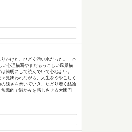
ふりかけた。ひどく汚い水だった。」本
しい心理描写やまだるっこしい風景描
章は簡明にして読んでいて心地よい。
数々見舞われながら、人生をややこしく
力の醜さを暴いていき、たどり着く結論
。常識的で温かみを感じさせる大団円