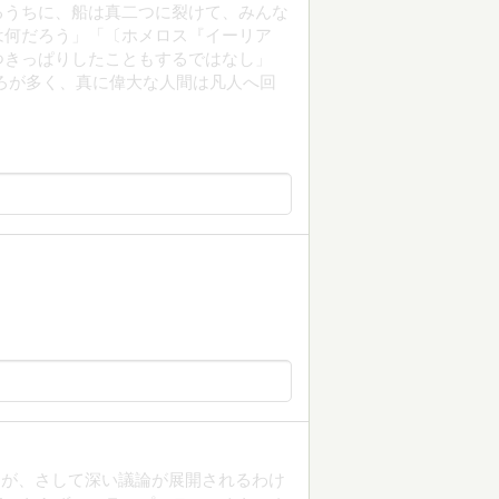
るうちに、船は真二つに裂けて、みんな
は何だろう」「〔ホメロス『イーリア
つきっぱりしたこともするではなし」
ろが多く、真に偉大な人間は凡人へ回
すが、さして深い議論が展開されるわけ