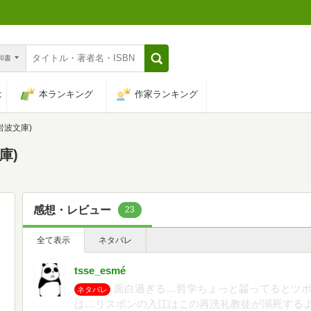
n和書
は
本ランキング
作家ランキング
(岩波文庫)
庫)
感想・レビュー
23
全て表示
ネタバレ
tsse_esmé
面白過ぎる…哲学ちょっと齧ってるとツ
ネタバレ
は…リスボンの入江はこの再洗礼教徒が溺死する