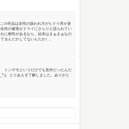
す。この作品は女性の扱われ方がヒドイ所が多
の女性の被害がドライにさらりと語られてい
これに耐性があるなら、結末はまぁまぁなの
してるんだかしてないんだか）。
？ トンデモというだけでも意外だったんだ
_^;)。とりあえず了解しました。ありがと