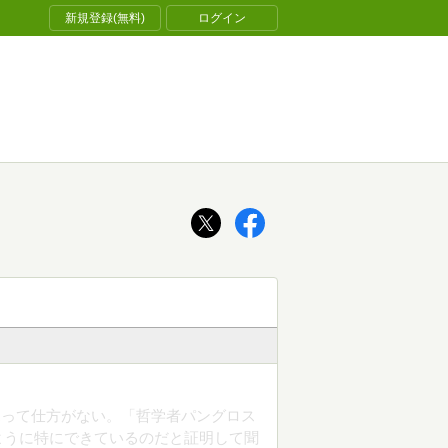
新規登録(無料)
ログイン
ボって仕方がない。「哲学者パングロス
ように特にできているのだと証明して聞