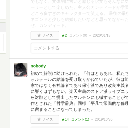
でもなく、文体的に古いと感じる訳文もそんなに
ーリーとして楽しめた。主人公カンディードが学
どころ多すぎのキャラクターで笑える。 最後の最
ネゴンドと少しも結婚したいなどと思ってなかっ
ぜ、カンディード。
ナイス
★2
コメント(
0
)
2020/01/18
nobody
初めて解説に助けられた。「何はともあれ、私た
ォルテールの結論を受け取りかねていたが、彼は
家ではなく有神論者であり保守派であり改良主義
に響くはずもない。楽天主義のストア派ライプニ
ら対蹠として提出したマルチンにも徹することが
作とされた『哲学辞典』同様「平凡で常識的な倫
に留まることになってしまった。
ナイス
★14
コメント(
1
)
2019/10/30