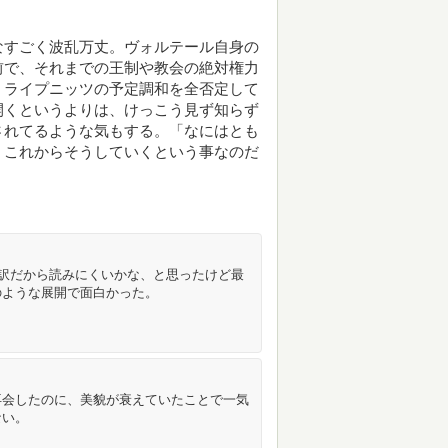
なすごく波乱万丈。ヴォルテール自身の
前で、それまでの王制や教会の絶対権力
。ライプニッツの予定調和を全否定して
開くというよりは、けっこう見ず知らず
されてるような気もする。「なにはとも
」これからそうしていくという事なのだ
avel 旧訳だから読みにくいかな、と思ったけど最
のような展開で面白かった。
再会したのに、美貌が衰えていたことで一気
ない。