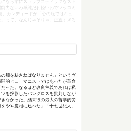
気にならずにスラップスティックなスト
習能力ないわ単純だわ軽いわでツッコミ
後、カンディードが「心の底ではキュ
た」って、なんじゃそりゃ。正直すぎる
ちの畑を耕さねばなりません」というヴ
戦闘的ヒューマニストではあったが革命
者だった。なるほど改良主義であれば私
ッツを投影したパングロスを批判しなが
できなかった。結果彼の最大の哲学的労
理をやや皮相に述べた」「十七世紀人」