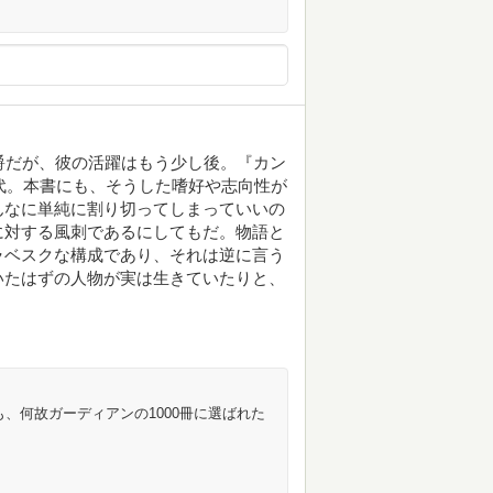
爵だが、彼の活躍はもう少し後。『カン
時代。本書にも、そうした嗜好や志向性が
んなに単純に割り切ってしまっていいの
に対する風刺であるにしてもだ。物語と
ラベスクな構成であり、それは逆に言う
いたはずの人物が実は生きていたりと、
これも、何故ガーディアンの1000冊に選ばれた