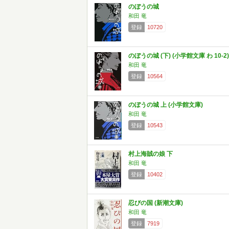
のぼうの城
和田 竜
登録
10720
のぼうの城 (下) (小学館文庫 わ 10-2)
和田 竜
登録
10564
のぼうの城 上 (小学館文庫)
和田 竜
登録
10543
村上海賊の娘 下
和田 竜
登録
10402
忍びの国 (新潮文庫)
和田 竜
登録
7919