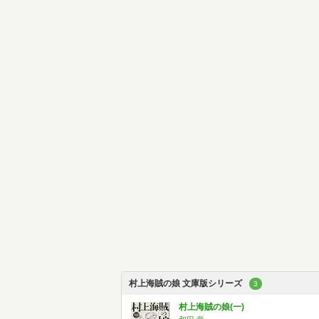
村上海賊の娘 文庫版シリーズ
3
村上海賊の娘(一)