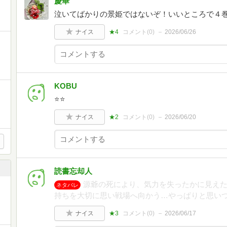
慶華
泣いてばかりの景姫ではないぞ！いいところで４
ナイス
★4
コメント(
0
)
2026/06/26
KOBU
⭐️⭐️
ナイス
★2
コメント(
0
)
2026/06/20
読書忘却人
源爺の死により、気力を失ったかに見え
ネタバレ
持ちを大切に思い戦場へ向かう…やっぱりと思い
ナイス
★3
コメント(
0
)
2026/06/17