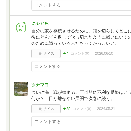
にゃとら
自分の家を存続させるために、頭を切らしてどこ
後にどんでん返しで吹っ切れたように戦いにいくの
のために戦っている人たちってかっこいい。
ナイス
★4
コメント(
0
)
2026/06/10
ツナマヨ
ついに海上戦が始まる。圧倒的に不利な景姫はど
何か？ 目が離せない展開で次巻に続く。
ナイス
★25
コメント(
0
)
2026/05/21