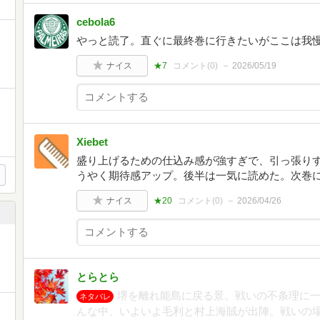
cebola6
やっと読了。直ぐに最終巻に行きたいがここは我
ナイス
★7
コメント(
0
)
2026/05/19
Xiebet
盛り上げるための仕込み感が強すぎで、引っ張り
うやく期待感アップ。後半は一気に読めた。次巻
ナイス
★20
コメント(
0
)
2026/04/26
とらとら
堺を離れ能島に戻る景。戦いの不条理に
ネタバレ
んな中、いよいよ毛利と村上海賊が出陣。戦いの