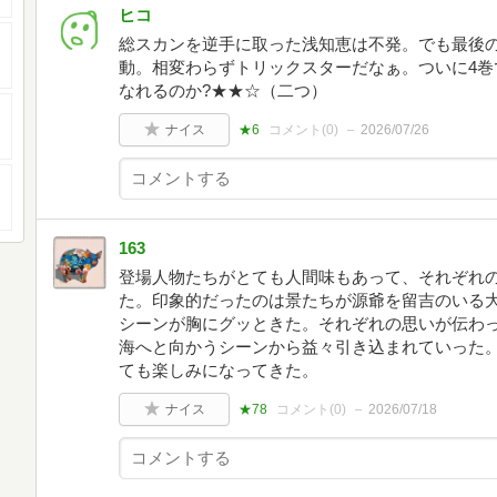
ヒコ
総スカンを逆手に取った浅知恵は不発。でも最後
動。相変わらずトリックスターだなぁ。ついに4巻
なれるのか?★★☆（二つ）
ナイス
★6
コメント(
0
)
2026/07/26
163
登場人物たちがとても人間味もあって、それぞれ
た。印象的だったのは景たちが源爺を留吉のいる
シーンが胸にグッときた。それぞれの思いが伝わ
海へと向かうシーンから益々引き込まれていった
ても楽しみになってきた。
ナイス
★78
コメント(
0
)
2026/07/18