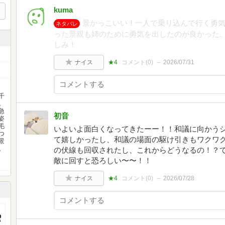
kuma
景かっこいい！一人で乗り込んで行く勇
ネタバレ
った景親も姉のために勇気を出したのが良かった
しみ！
ナイス
★4
コメント(
0
)
2026/07/31
千
。
急
初音
姿
毛
いよいよ面白くなってきたーー！！和議に向かう
つ
て嬉しかったし、和議の場面の駆け引きもワクワ
景
。
の伏線も回収されたし、これからどうなるの！？
敵に回すと恐ろしい〜〜！！
ナイス
★4
コメント(
0
)
2026/07/28