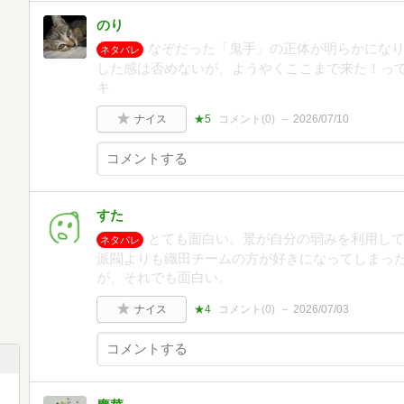
のり
なぞだった「鬼手」の正体が明らかになり
ネタバレ
した感は否めないが、ようやくここまで来た！って
キ
ナイス
★5
コメント(
0
)
2026/07/10
すた
とても面白い。景が自分の弱みを利用し
ネタバレ
派閥よりも織田チームの方が好きになってしまっ
が、それでも面白い。
ナイス
★4
コメント(
0
)
2026/07/03