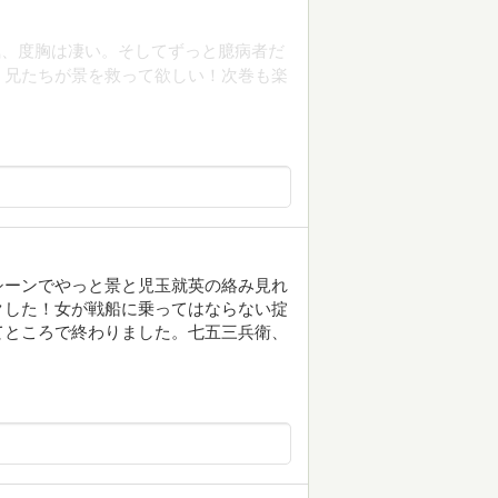
気、度胸は凄い。そしてずっと臆病者だ
。兄たちが景を救って欲しい！次巻も楽
シーンでやっと景と児玉就英の絡み見れ
クした！女が戦船に乗ってはならない掟
てところで終わりました。七五三兵衛、