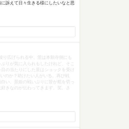
情に訴えて日々生きる様にしたいなと思
と繰り広げられる中、景は本願寺側にも
ゃぶりが気に入られもしたけれど、そこ
を目の当たりにした景はショックを受け
良いのか？助けたい人がいる。再び戦
面白い、景姫の戦いぶりに皆が舵を切っ
大好きなのが伝わってきます。笑。さ