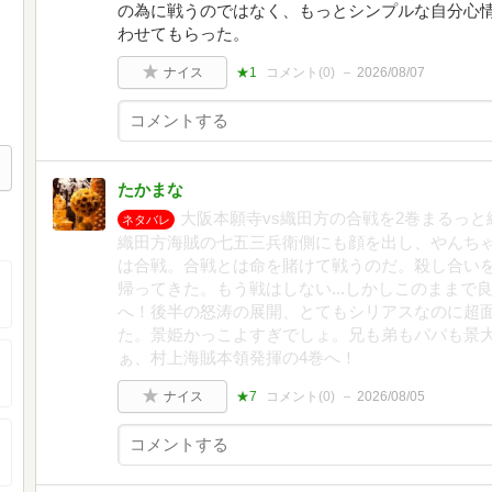
の為に戦うのではなく、もっとシンプルな自分心
わせてもらった。
ナイス
★1
コメント(
0
)
2026/08/07
たかまな
大阪本願寺vs織田方の合戦を2巻まるっ
ネタバレ
織田方海賊の七五三兵衛側にも顔を出し、やんち
は合戦。合戦とは命を賭けて戦うのだ。殺し合い
帰ってきた。もう戦はしない...しかしこのままで
へ！後半の怒涛の展開、とてもシリアスなのに超
た。景姫かっこよすぎでしょ。兄も弟もパパも景
ぁ、村上海賊本領発揮の4巻へ！
ナイス
★7
コメント(
0
)
2026/08/05