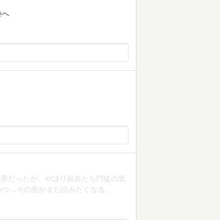
巻へ
た景だったが、やはり留吉たち門徒の気
つつ…その先がまた読みたくなる。