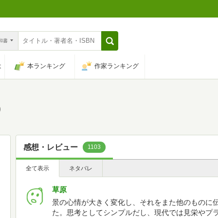
n和書
は
本ランキング
作家ランキング
)
感想・レビュー
1103
全て表示
ネタバレ
草原
景の心情が大きく変化し、それをまた他のものに
た。思考としてシンプルだし、現代では見栄やプ