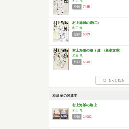
和田 竜
登録
7485
村上海賊の娘(二)
和田 竜
登録
5883
村上海賊の娘（四） (新潮文庫)
和田 竜
登録
5349
もっと見る
和田 竜の関連本
村上海賊の娘 上
和田 竜
登録
14082