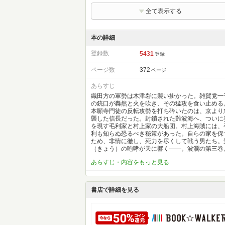
全て表示する
本の詳細
登録数
5431
登録
ページ数
372
ページ
あらすじ
織田方の軍勢は木津砦に襲い掛かった。雑賀党一
の銃口が轟然と火を吹き、その猛攻を食い止める
本願寺門徒の反転攻勢を打ち砕いたのは、京より
襲した信長だった。封鎖された難波海へ、ついに
を現す毛利家と村上家の大船団。村上海賊には、
利も知らぬ恐るべき秘策があった。自らの家を保
ため、非情に徹し、死力を尽くして戦う男たち。
（きょう）の咆哮が天に響く――。波瀾の第三巻
あらすじ・内容をもっと見る
書店で詳細を見る