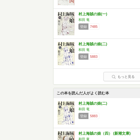
村上海賊の娘(一)
和田 竜
登録
7485
村上海賊の娘(二)
和田 竜
登録
5883
もっと見る
この本を読んだ人がよく読む本
村上海賊の娘(二)
和田 竜
登録
5883
村上海賊の娘（四） (新潮文庫)
和田 竜