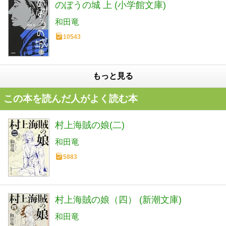
のぼうの城 上 (小学館文庫)
和田竜
10543
もっと見る
この本を読んだ人がよく読む本
村上海賊の娘(二)
和田竜
5883
村上海賊の娘（四） (新潮文庫)
和田竜