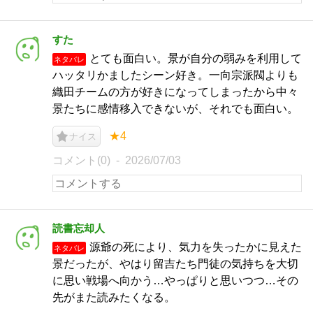
すた
とても面白い。景が自分の弱みを利用して
ネタバレ
ハッタリかましたシーン好き。一向宗派閥よりも
織田チームの方が好きになってしまったから中々
景たちに感情移入できないが、それでも面白い。
★4
ナイス
コメント(0)
2026/07/03
読書忘却人
源爺の死により、気力を失ったかに見えた
ネタバレ
景だったが、やはり留吉たち門徒の気持ちを大切
に思い戦場へ向かう…やっぱりと思いつつ…その
先がまた読みたくなる。