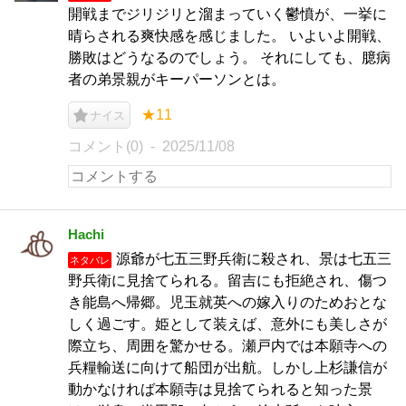
開戦までジリジリと溜まっていく鬱憤が、一挙に
晴らされる爽快感を感じました。 いよいよ開戦、
勝敗はどうなるのでしょう。 それにしても、臆病
者の弟景親がキーパーソンとは。
★11
ナイス
コメント(0)
2025/11/08
Hachi
源爺が七五三野兵衛に殺され、景は七五三
ネタバレ
野兵衛に見捨てられる。留吉にも拒絶され、傷つ
き能島へ帰郷。児玉就英への嫁入りのためおとな
しく過ごす。姫として装えば、意外にも美しさが
際立ち、周囲を驚かせる。瀬戸内では本願寺への
兵糧輸送に向けて船団が出航。しかし上杉謙信が
動かなければ本願寺は見捨てられると知った景