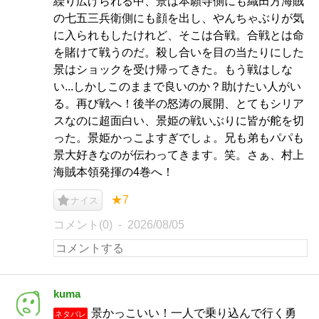
繰り広げられる中、景は本願寺側にも織田方海賊
の七五三兵衛側にも顔を出し、やんちゃぶりが気
に入られもしたけれど、そこは合戦。合戦とは命
を賭けて戦うのだ。殺し合いを目の当たりにした
景はショックを受け帰ってきた。もう戦はしな
い...しかしこのままで良いのか？助けたい人がい
る。再び戦へ！後半の怒涛の展開、とてもシリア
スなのに超面白い、景姫の戦いぶりに皆が舵を切
った。景姫かっこよすぎでしょ。兄も弟もパパも
景大好きなのが伝わってきます。笑。さぁ、村上
海賊本領発揮の4巻へ！
★7
ナイス
コメント(0)
2026/08/05
kuma
景かっこいい！一人で乗り込んで行く勇
ネタバレ