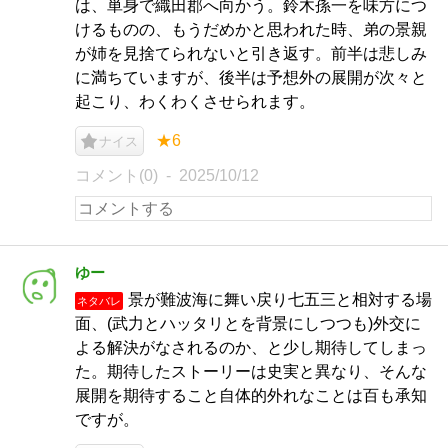
は、単身で織田郡へ向かう。鈴木孫一を味方につ
けるものの、もうだめかと思われた時、弟の景親
が姉を見捨てられないと引き返す。前半は悲しみ
に満ちていますが、後半は予想外の展開が次々と
起こり、わくわくさせられます。
★6
ナイス
コメント(0)
2025/10/12
ゆー
景が難波海に舞い戻り七五三と相対する場
ネタバレ
面、(武力とハッタリとを背景にしつつも)外交に
よる解決がなされるのか、と少し期待してしまっ
た。期待したストーリーは史実と異なり、そんな
展開を期待すること自体的外れなことは百も承知
ですが。