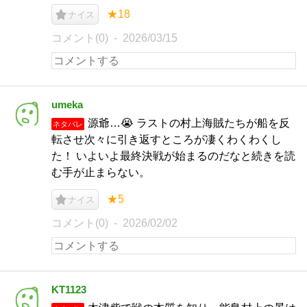
★18
ナイス
コメント(0)
2026/03/15
umeka
源爺…😭 ラストの村上海賊たちが船を反
ネタバレ
転させ次々に引き返すところが凄くわくわくし
た！ いよいよ最終決戦が始まるのだなと続きを読
む手が止まらない。
★5
ナイス
コメント(0)
2026/02/02
KT1123