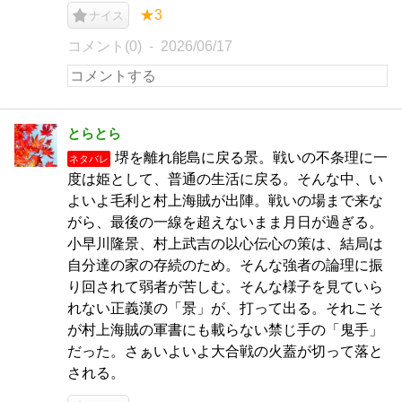
★3
ナイス
コメント(0)
2026/06/17
とらとら
堺を離れ能島に戻る景。戦いの不条理に一
ネタバレ
度は姫として、普通の生活に戻る。そんな中、い
よいよ毛利と村上海賊が出陣。戦いの場まで来な
がら、最後の一線を超えないまま月日が過ぎる。
小早川隆景、村上武吉の以心伝心の策は、結局は
自分達の家の存続のため。そんな強者の論理に振
り回されて弱者が苦しむ。そんな様子を見ていら
れない正義漢の「景」が、打って出る。それこそ
が村上海賊の軍書にも載らない禁じ手の「鬼手」
だった。さぁいよいよ大合戦の火蓋が切って落と
される。