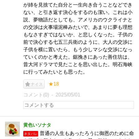
が姉を見捨てた自分と一生向き合うことなどでき
ない、と引き返す決心をするのも潔い。これは小
説、夢物語だとしても、アメリカのウクライナと
の交渉は火事場泥棒みたいで、あまりに夢も理想
もなさすぎではないか、と悲しくなった。子供の
前で決心する七五三兵衛のように、大人の交渉に
子供を横に置いたら、もう少しマシな交渉になっ
ていくのかと考えた。鋸挽きにあった善住坊は、
昔大河ドラマで見たことを思い出した。明石海峡
に行ってみたいとも思った。
★18
ナイス
コメント(0)
2025/05/01
黄色いソナタ
普通の人生もあったろうに御恩のために命
ネタバレ