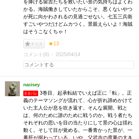
を捧げる留吉たちを救いたい景の気持ちはよくわ
かる。海賊働きしていたからこそ、悪くないやつ
が死に向かわされるの見過ごせない。七五三兵衛
すごいやつだけどムカつく。景親えらいよ！海賊
はそうこなくちゃ！
★13
ナイス
コメント(0)
2025/04/14
nacisey
3巻目、起承転結でいえば正に「転」。正
ネタバレ
義のテーマソングが流れて、心が折れ諦めかけて
いた主人公が息を吹き返す。そんな展開。戦と
は、何のために誰のために戦うのか。戦う者たち
それぞれの思いを目の当たりにして景の心は揺れ
動く。そして目が覚める。一番青かった景が、一
番肝が据わっている。いや、父武吉の度量の大き