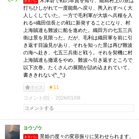
木津砦で戦の本質を知り、能島村上の景は
ネタバレ
打ちひしがれて一度能島へ戻り、輿入れすべく大
人しくしていた。一方で毛利軍が大坂へ兵糧を入
れる=織田信長との戦に新発することになり、村
上海賊達も難波に船を進めた。織田方の七五三兵
衛は景を見限った。だが、毛利は織田軍を前に引
き返す目論見があり、それを知った景は再び難波
の海へ赴き、七五三兵衛と戦う。それを契機に村
上海賊達も撤退をやめ、難波へ引き返すところで
以下次巻。たくさんの展開が詰め込まれていて、
書ききれない(^_^;)
★11
ナイス
コメント(0)
2026/01/08
ヨウゾウ
景姫の度々の変容振りに笑わせられます。
ネタバレ