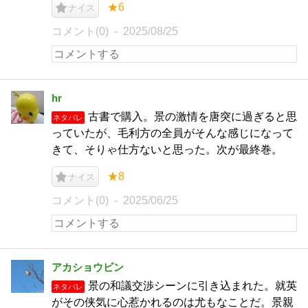
★6
ナイス
コメント(0)
2025/08/25
hr
古書で購入。景の激情を唐突に過ぎると思
ネタバレ
っていたが、毛利方の全員がそんな感じになって
きて、そりゃ仕方ないと思った。次が最終巻。
★8
ナイス
コメント(0)
2025/06/25
アカショウビン
景の和議交渉シーンに引き込まれた。就英
ネタバレ
がその侠気に心惹かれるのは尤もなことだ。景親