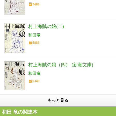
7486
村上海賊の娘(二)
和田竜
5883
村上海賊の娘（四） (新潮文庫)
和田竜
5349
もっと見る
和田 竜の関連本