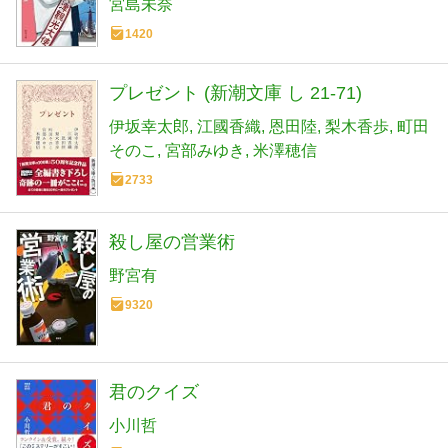
宮島未奈
1420
プレゼント (新潮文庫 し 21-71)
伊坂幸太郎
江國香織
恩田陸
梨木香歩
町田
そのこ
宮部みゆき
米澤穂信
2733
殺し屋の営業術
野宮有
9320
君のクイズ
小川哲