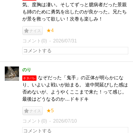
気、度胸は凄い。そしてずっと臆病者だった景親
も姉のために勇気を出したのが良かった。兄たち
が景を救って欲しい！次巻も楽しみ！
★4
ナイス
コメント(0)
2026/07/31
のり
なぞだった「鬼手」の正体が明らかにな
ネタバレ
り、いよいよ戦いが始まる。 途中間延びした感は
否めないが、ようやくここまで来た！って感じ。
最後はどうなるのか…ドキドキ
★5
ナイス
コメント(0)
2026/07/10