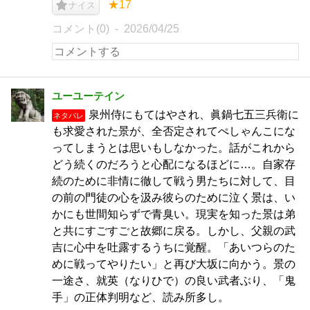
★17
ナイス
コメント(0)
2026/04/25
ユーユーテイン
泉州侍にもてはやされ、眞鍋七五三兵衛に
ネタバレ
も求愛された景が、全否定されてぺしゃんこにな
ってしまうとは思いもしなかった。話がこれから
どう続くのだろうと心配になるほどに…。自家存
続のために非情に徹して戦う男たちに対して、目
の前の門徒の心を汲み彼らのために泣く景は、い
かにも世間知らずで青臭い。現実を知った景は弟
と共にすごすごと故郷に戻る。しかし、父親の武
吉に心中を吐露するうちに覚醒。「あいつらのた
めに戦ってやりたい」と再び大坂に向かう。景の
一途さ、就英（なりひで）の良い武者ぶり、「鬼
手」の正体判明など、読み所多し。