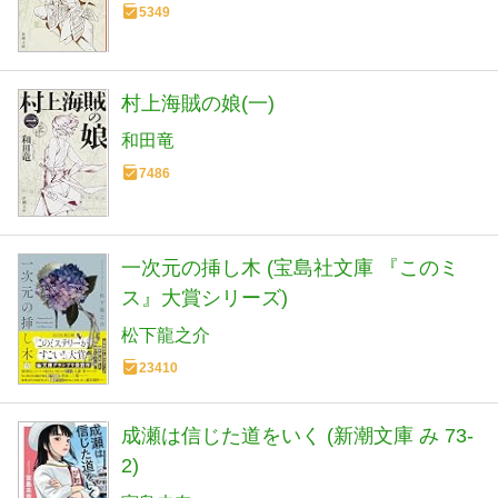
5349
村上海賊の娘(一)
和田竜
7486
一次元の挿し木 (宝島社文庫 『このミ
ス』大賞シリーズ)
松下龍之介
23410
成瀬は信じた道をいく (新潮文庫 み 73-
2)