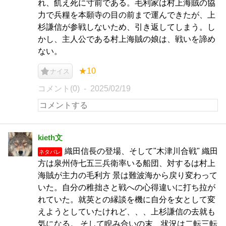
れ、飢え死に寸前である。毛利家は村上海賊の協
力で兵糧を本願寺の目の前まで運んできたが、上
杉謙信が参戦しないため、引き返してしまう。し
かし、主人公である村上海賊の娘は、戦いを諦め
ない。
★10
ナイス
コメント(0)
2025/02/19
kieth文
織田信長の登場、そして"木津川合戦" 織田
ネタバレ
方は泉州侍七五三兵衛率いる船団、対するは村上
海賊が主力の毛利方 景は難波海から戻り変わって
いた。自分の稚拙さと戦への心得違いに打ち拉が
れていた。就英との縁談を機に自分を女として変
えようとしていたけれど、、、上杉謙信の去就も
気になる。 そして睨み合いの末、状況は二転三転