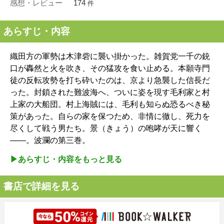
感想・レビュー
174
件
あらすじ・内容
織田方の軍勢は木津砦に襲い掛かった。雑賀党一千の銃
口が轟然と火を吹き、その猛攻を食い止める。本願寺門
徒の反転攻勢を打ち砕いたのは、京より急襲した信長だ
った。封鎖された難波海へ、ついに姿を現す毛利家と村
上家の大船団。村上海賊には、毛利も知らぬ恐るべき秘
策があった。自らの家を保つため、非情に徹し、死力を
尽くして戦う男たち。景（きょう）の咆哮が天に響く
――。波瀾の第三巻。
▶︎あらすじ・内容をもっと見る
書店で詳細を見る