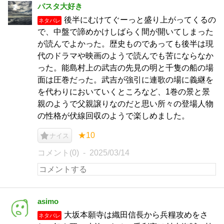
パスタ大好き
後半にむけてぐーっと盛り上がってくるの
ネタバレ
で、中盤で諦めかけしばらく間が開いてしまった
が読んでよかった。歴史ものであっても後半は現
代のドラマや映画のようで読んでも苦にならなか
った。能島村上の武吉の先見の明と千隻の船の場
面は圧巻だった。武吉が強引に連歌の場に義継を
を代わりにおいていくところなど、1巻の景と景
親のようで父親譲りなのだと思い所々の登場人物
の性格が伏線回収のようで楽しめました。
★10
ナイス
コメント(0)
2025/03/14
asimo
大坂本願寺は織田信長から兵糧攻めをさ
ネタバレ