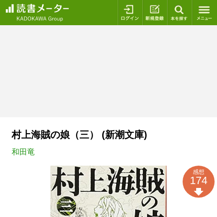
ログイン
新規登録
本を探
村上海賊の娘（三） (新潮文庫)
和田竜
感想
174