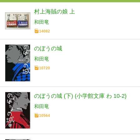
村上海賊の娘 上
和田竜
14082
のぼうの城
和田竜
10720
のぼうの城 (下) (小学館文庫 わ 10-2)
和田竜
10564