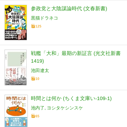
参政党と大陰謀論時代 (文春新書)
黒猫ドラネコ
125
戦艦「大和」最期の新証言 (光文社新書
1419)
池田遼太
10
時間とは何か (ちくま文庫い-109-1)
池内了
ヨシタケシンスケ
65