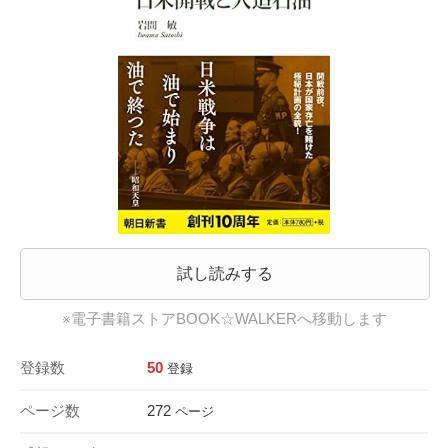
試し読みする
※電子書籍ストアBOOK☆WALKERへ移動します
登録数
50
登録
ページ数
272
ページ