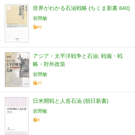
世界がわかる石油戦略 (ちくま新書 840)
岩間敏
62
アジア・太平洋戦争と石油: 戦備・戦
略・対外政策
岩間敏
27
日米開戦と人造石油 (朝日新書)
岩間敏
0