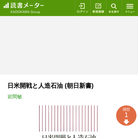
ログイン
新規登録
本を探
日米開戦と人造石油 (朝日新書)
岩間敏
感想
1