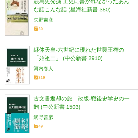
競馬史発掘 正史に書かれなかったあん
な話こんな話 (星海社新書 380)
矢野吉彦
30
継体天皇-六世紀に現れた世襲王権の
「始祖王」 (中公新書 2910)
河内春人
319
古文書返却の旅 改版-戦後史学史の一
齣 (中公新書 1503)
網野善彦
49