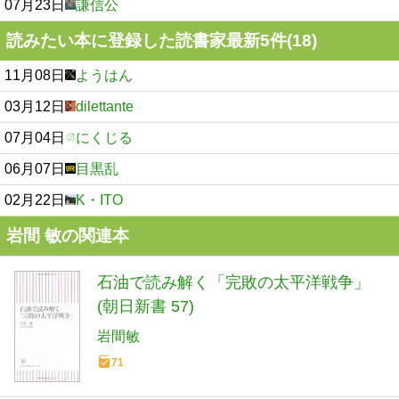
07月23日
謙信公
読みたい本に登録した読書家最新5件(18)
11月08日
ようはん
03月12日
dilettante
07月04日
にくじる
06月07日
目黒乱
02月22日
K・ITO
岩間 敏の関連本
石油で読み解く「完敗の太平洋戦争」
(朝日新書 57)
岩間敏
71