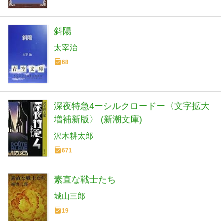
斜陽
太宰治
68
深夜特急4ーシルクロードー〈文字拡大
増補新版〉 (新潮文庫)
沢木耕太郎
671
素直な戦士たち
城山三郎
19