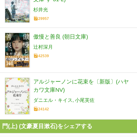
杉井光
29957
傲慢と善良 (朝日文庫)
辻村深月
42539
アルジャーノンに花束を〔新版〕(ハヤ
カワ文庫NV)
ダニエル・キイス
小尾芙佐
24142
門(上) (文豪夏目漱石)をシェアする