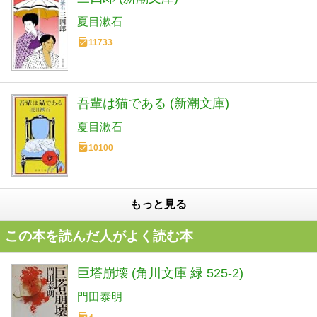
夏目漱石
11733
吾輩は猫である (新潮文庫)
夏目漱石
10100
もっと見る
この本を読んだ人がよく読む本
巨塔崩壊 (角川文庫 緑 525-2)
門田泰明