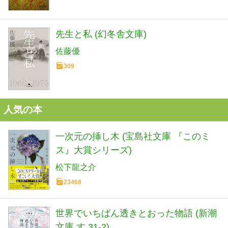
先生と私 (幻冬舎文庫)
佐藤優
309
人気の本
一次元の挿し木 (宝島社文庫 『このミ
ス』大賞シリーズ)
松下龍之介
23468
世界でいちばん透きとおった物語 (新潮
文庫 す 31-2)