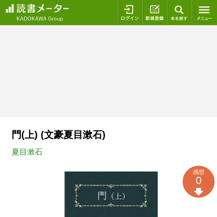
ログイン
新規登録
本を探
門(上) (文豪夏目漱石)
夏目漱石
感想
0