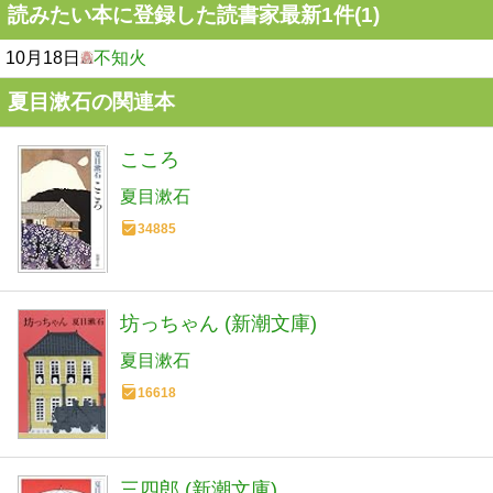
読みたい本に登録した読書家最新1件(1)
10月18日
不知火
夏目漱石の関連本
こころ
夏目漱石
34885
坊っちゃん (新潮文庫)
夏目漱石
16618
三四郎 (新潮文庫)