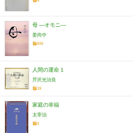
4
母 ―オモニ―
姜尚中
650
人間の運命 1
芹沢光治良
19
家庭の幸福
太宰治
5