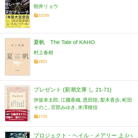
朝井リョウ
22105
夏帆 The Tale of KAHO
村上春樹
2923
プレゼント (新潮文庫 し 21-71)
伊坂幸太郎
江國香織
恩田陸
梨木香歩
町田
そのこ
宮部みゆき
米澤穂信
2715
プロジェクト・ヘイル・メアリー 上 (ハ