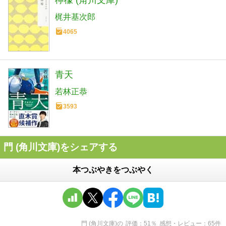
檸檬 (角川文庫)
梶井基次郎
4065
青天
若林正恭
3593
門 (角川文庫)をシェアする
本つぶやきをつぶやく
門 (角川文庫)
の
評価
51
％
感想・レビュー
65
件