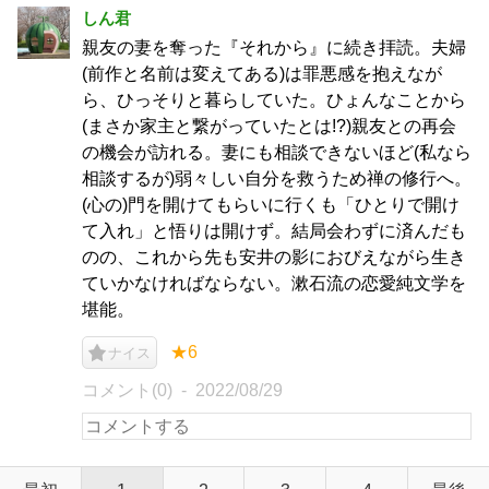
しん君
親友の妻を奪った『それから』に続き拝読。夫婦
(前作と名前は変えてある)は罪悪感を抱えなが
ら、ひっそりと暮らしていた。ひょんなことから
(まさか家主と繋がっていたとは!?)親友との再会
の機会が訪れる。妻にも相談できないほど(私なら
相談するが)弱々しい自分を救うため禅の修行へ。
(心の)門を開けてもらいに行くも「ひとりで開け
て入れ」と悟りは開けず。結局会わずに済んだも
のの、これから先も安井の影におびえながら生き
ていかなければならない。漱石流の恋愛純文学を
堪能。
★6
ナイス
コメント(0)
2022/08/29