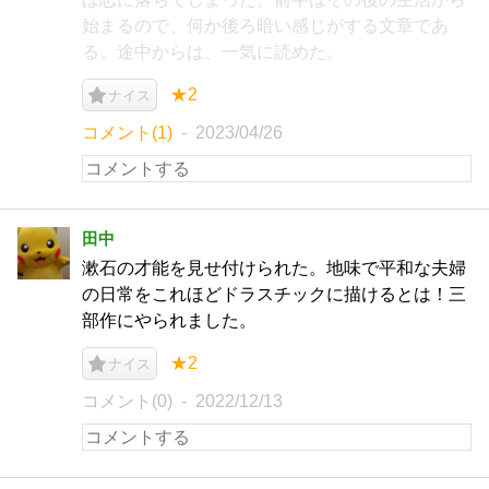
始まるので、何か後ろ暗い感じがする文章であ
る。途中からは、一気に読めた。
★2
ナイス
コメント(1)
2023/04/26
田中
漱石の才能を見せ付けられた。地味で平和な夫婦
の日常をこれほどドラスチックに描けるとは！三
部作にやられました。
★2
ナイス
コメント(0)
2022/12/13