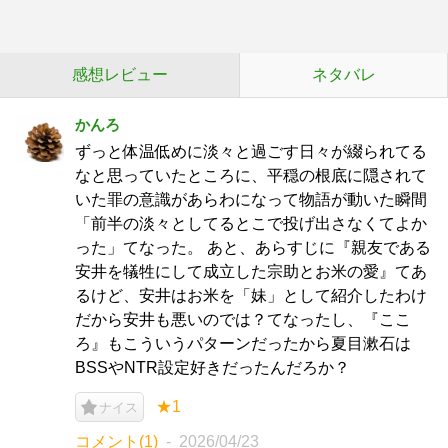
感想レビュー
ネタバレ
かんろ
ずっと体温低めに淡々と過ごす日々が綴られてる
なと思っていたところに、平穏の根底に隠されて
いた罪の意識があらわになって物語が動いた瞬間
「前半の淡々としてるとこで投げ出さなくてよか
った」てなった。 あと、あらすじに『親友である
安井を犠牲にして成立した宗助とお米の愛』てあ
るけど、安井はお米を「妹」として紹介したわけ
だから安井も悪いのでは？てなったし、『ここ
ろ』もこういうパターンだったから夏目漱石は
BSSやNTR設定好きだったんだろか？
★1
ナイス
コメント(1)
2026/04/23