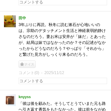
田中
3年ぶりに再読。秋冬に読む漱石が心地いいの
は、宗助のデタッチメント生活と神経衰弱的静け
さなのだろう。妻お米は安井が「妹だ」とあった
が、結局は妹ではなかったのか？その記述がなか
ったからどうなのだろう？やっぱり「それから」
と繋げた見方がしっくり来るのだろう。
ナイス
コメント(0)
2025/11/12
knyyss
「彼は後を顧みた。そうしてとうていまた元も路
へ引き返す勇気をもたなかった。彼は前をながめ