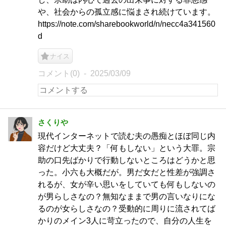
や、社会からの孤立感に悩まされ続けています。​
https://note.com/sharebookworld/n/necc4a341560
d
ナイス
コメント(0)
2025/03/09
さくりや
現代インターネットで読む夫の愚痴とほぼ同じ内
容だけど大丈夫？「何もしない」という大罪。宗
助の口先ばかりで行動しないところはどうかと思
った。小六も大概だが。男だ女だと性差が強調さ
れるが、女が辛い思いをしていても何もしないの
が男らしさなの？無知なままで男の言いなりにな
るのが女らしさなの？受動的に周りに流されてば
かりのメイン3人に苛立ったので、自分の人生を