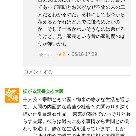
てあって宗助とお米がなぜ不倫の末の二
人だとわかるのだ。それにしても今から
考えるとそれほどまでに後ろめたいの
か。そして一番かわいそうなのは弟だろ
うけど、兄＝家長という昔の家制度のほ
うが怖いかも
★2
05/18 17:29
ナイス
拡がる読書会@大阪
主人公・宗助とその妻・御米の静かな生活を通じ
て、人間の内面的な葛藤や社会との関わりを深く
描いた夏目漱石作品。 東京の郊外でひっそりと暮
らす夫婦。彼らは過去にある事情から世間との関
わりを避け、静かな生活を送っています。​しか
し、宗助は内心で過去の出来事に対する罪悪感