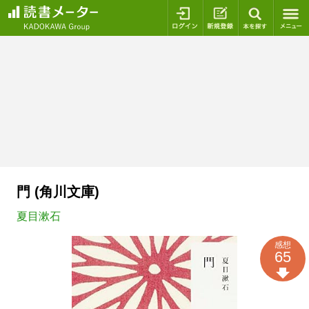
ログイン
新規登録
本を探
門 (角川文庫)
夏目漱石
感想
65