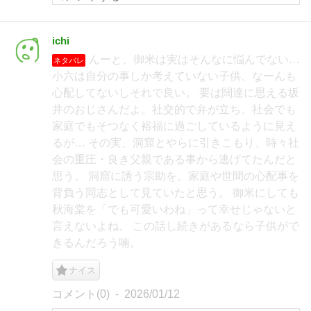
ichi
んーと、御米は実はそんなに悩んでない…
ネタバレ
小六は自分の事しか考えていない子供、なーんも
心配してないしそれで良い。 要は闊達に思える坂
井のおじさんだよ。社交的で弁が立ち、社会でも
家庭でもそつなく裕福に過ごしているように見え
るが… その実、洞窟とやらに引きこもり、時々社
会の重圧・良き父親である事から逃げてたんだと
思う。 洞窟に誘う宗助を、家庭や世間の心配事を
背負う同志として見ていたと思う。 御米にしても
秋海棠を「でも可愛いわね」って幸せじゃないと
言えないよね。 この話し続きがあるなら子供がで
きるんだろう喃。
ナイス
コメント(0)
2026/01/12