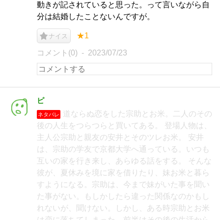
動きが記されていると思った。って言いながら自
分は結婚したことないんですが。
★1
ナイス
コメント(0)
2023/07/23
ピ
道ならぬ恋をした宗助とお米。二人のその
ネタバレ
後の人生をつらつらと買いてある。 登場人物は、
主人公宗助と親友の安井とそのツレお米。 安井
は、宗助の学友で京都大学へ通っている。いつも
互いの家を行き来し、あらゆる話をする。 そんな
彼が、夏休みを境に家を借りたり、妹お米と暮ら
すようになる。宗助は、今まで妹がいた事を聞い
た事がない。もしかしたら違った関係なのかもし
れないが、聞けない。しかし、ある時宗助とお米
は恋に落ちてしまった。前半はその後の生活から