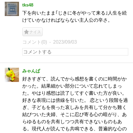
tks48
下を向いたまま｢じきに冬がやって来る｣人生を続
けていかなければならない主人公の辛さ。
ナイス
コメント(0)
2023/09/03
みゃんぱ
好きすぎて、読んでから感想を書くのに時間がか
かった。結果細かい部分について忘れてしまっ
た。やはり感想は読了してすぐ書いた方が良い。
好きな表現には傍線を引いた。 恋という段階を過
ぎ、子どもを喪った哀しみを共有して分かち難く
結びついた夫婦、そこに忍び寄る心の暗がり、あ
らゆるものを共有しつつ共有できないものもあ
る。現代人が読んでも共鳴できる、普遍的な心の