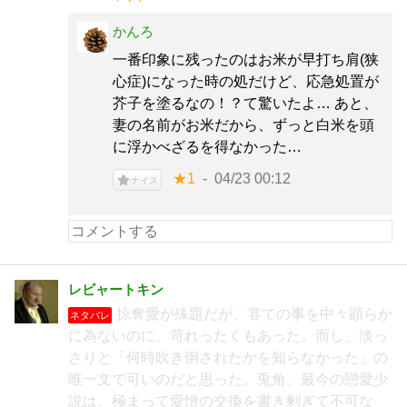
かんろ
一番印象に残ったのはお米が早打ち肩(狭
心症)になった時の処だけど、応急処置が
芥子を塗るなの！？て驚いたよ… あと、
妻の名前がお米だから、ずっと白米を頭
に浮かべざるを得なかった…
★1
04/23 00:12
ナイス
レビャートキン
掠奪愛が殊題だが、甞ての事を中々顕らか
ネタバレ
に為ないのに、苛れったくもあった。而し、淡っ
さりと「何時吹き倒されたかを知らなかった」の
唯一文で可いのだと思った。兎角、最今の戀愛少
説は、極まって愛憎の交換を書き剰ぎて不可な