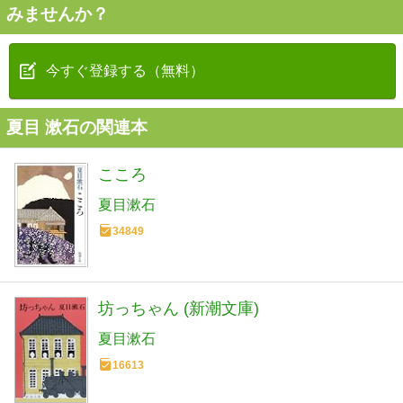
みませんか？
今すぐ登録する（無料）
夏目 漱石の関連本
こころ
夏目漱石
34849
坊っちゃん (新潮文庫)
夏目漱石
16613