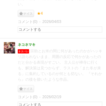
い。
★4
ナイス
コメント(0)
2026/04/03
ネコネマキ
宗助とお米の間に何があったのかがハッキ
ネタバレ
リ語られないまま、周囲の反応で何かがあったの
だと分かる表現がすごい。 主人公が禅寺に行く
も、解決策は見つからず、ラストの「また冬が来
る」に集約しているのが何とも切ない。 『それか
ら』の後を描いたような作品。
ナイス
コメント(0)
2026/02/19