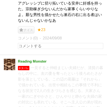
アグレッシブに切り拓いている安井に好感を持っ
た。宗助稼ぎ少ないんだから家事くらいやりな
よ。厭な男性を描かせたら漱石の右に出る者はい
ないんじゃないかなあ
★23
ナイス
コメント(0)
2024/09/08
Reading Monster
一見すると仲睦まじい夫婦だが、清貧の暮
ネタバレ
らしの中に、友の妻を奪ったという後ろめたさが
影を落としている。この辺の葛藤は『それから』
で描かれている。出世や相続もこの事情で不利に
なる状況で2人の生きづらさを感じる。大家さん
一家のにぎやかさと、ひんやりと静かな夫婦の家
の対比にも表れている。そこへ主人公の弟が現れ