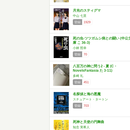
月光のスティグマ
中山 七里
登録
1929
死の虫-ツツガムシ病との闘い (中公
庫 こ 36-3)
小林 照幸
登録
70
八百万の神に問う2 - 夏 (C・
NovelsFantasia た 3-11)
多崎 礼
登録
451
名探偵と海の悪魔
スチュアート・タートン
登録
703
死神と天使の円舞曲
知念 実希人