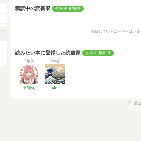
積読中の読書家
全0件中 新着0件
登録しているユーザーはいま
読みたい本に登録した読書家
全2件中 新着2件
2年前
10年前
不知火
take
門 (講