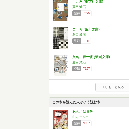
こころ (集英社文庫)
夏目 漱石
登録
7625
こゝろ (角川文庫)
夏目 漱石
登録
7511
文鳥・夢十夜 (新潮文庫)
夏目 漱石
登録
7127
もっと見る
この本を読んだ人がよく読む本
あのこは貴族
山内 マリコ
登録
3057