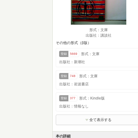
形式：文庫
出版社：講談社
その他の形式（β版）
形式：文庫
登録
5669
出版社：新潮社
形式：文庫
登録
748
出版社：岩波書店
形式：Kindle版
登録
377
出版社：情報なし
全て表示する
本の詳細