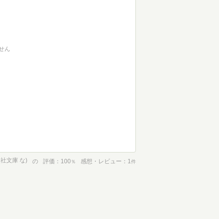
せん
談社文庫 な)
の
評価
100
感想・レビュー
1
％
件