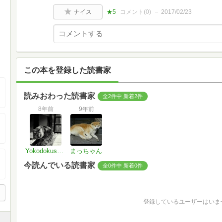
ナイス
★5
コメント(
0
)
2017/02/23
この本を登録した読書家
読みおわった読書家
全2件中 新着2件
8年前
9年前
Yokodokusyometer
まっちゃん
今読んでいる読書家
全0件中 新着0件
登録しているユーザーはいま