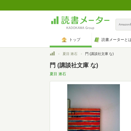
Amazo
トップ
読書メーターと
トップ
夏目 漱石
門 (講談社文庫 な)
門 (講談社文庫 な)
夏目 漱石