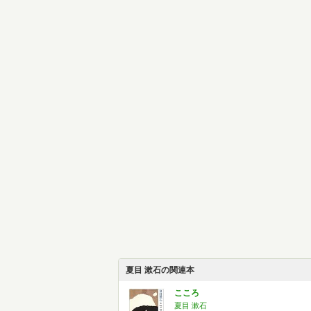
夏目 漱石の関連本
こころ
夏目 漱石