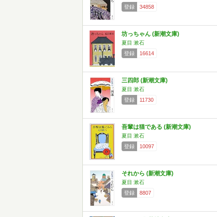
登録
34858
坊っちゃん (新潮文庫)
夏目 漱石
登録
16614
三四郎 (新潮文庫)
夏目 漱石
登録
11730
吾輩は猫である (新潮文庫)
夏目 漱石
登録
10097
それから (新潮文庫)
夏目 漱石
登録
8807