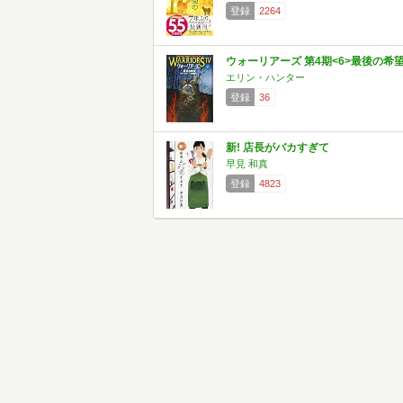
登録
2264
ウォーリアーズ 第4期<6>最後の希
エリン・ハンター
登録
36
新! 店長がバカすぎて
早見 和真
登録
4823