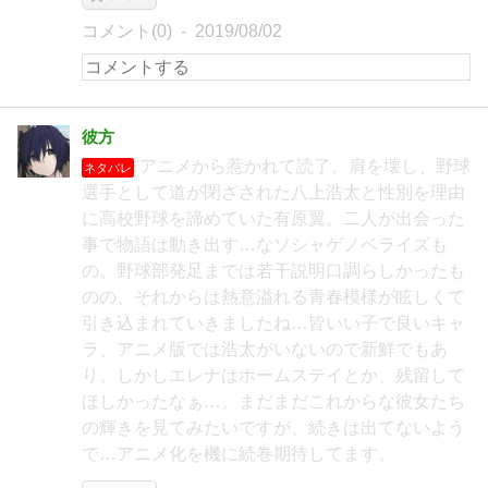
コメント(0)
2019/08/02
彼方
アニメから惹かれて読了。肩を壊し、野球
ネタバレ
選手として道が閉ざされた八上浩太と性別を理由
に高校野球を諦めていた有原翼。二人が出会った
事で物語は動き出す…なソシャゲノベライズも
の。野球部発足までは若干説明口調らしかったも
のの、それからは熱意溢れる青春模様が眩しくて
引き込まれていきましたね…皆いい子で良いキャ
ラ、アニメ版では浩太がいないので新鮮でもあ
り。しかしエレナはホームステイとか、残留して
ほしかったなぁ…。まだまだこれからな彼女たち
の輝きを見てみたいですが、続きは出てないよう
で…アニメ化を機に続巻期待してます。