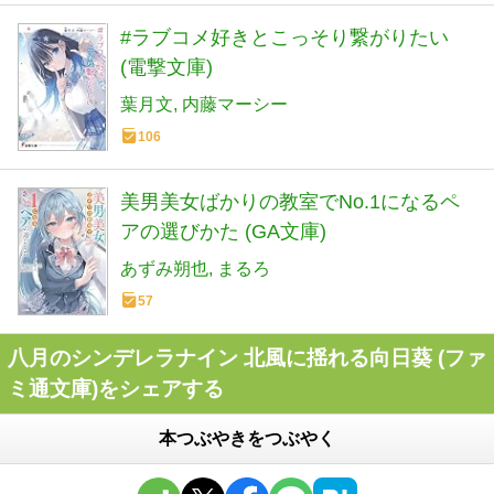
#ラブコメ好きとこっそり繋がりたい
(電撃文庫)
葉月文
内藤マーシー
106
美男美女ばかりの教室でNo.1になるペ
アの選びかた (GA文庫)
あずみ朔也
まるろ
57
八月のシンデレラナイン 北風に揺れる向日葵 (ファ
ミ通文庫)をシェアする
本つぶやきをつぶやく