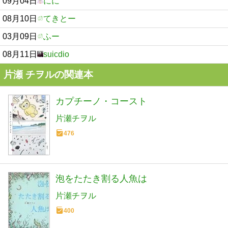
09月04日
にに
08月10日
てきとー
03月09日
ふー
08月11日
suicdio
片瀬 チヲルの関連本
カプチーノ・コースト
片瀬チヲル
476
泡をたたき割る人魚は
片瀬チヲル
400