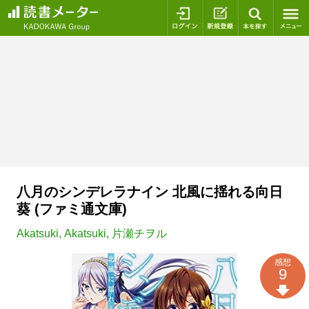
ログイン
新規登録
本を探
八月のシンデレラナイン 北風に揺れる向日
葵 (ファミ通文庫)
Akatsuki
,
Akatsuki
,
片瀬チヲル
感想
9