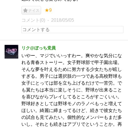
★9
ナイス
コメント(0)
2018/05/05
リク@ぼっち党員
いやー、マジでいいっすわー。爽やかな気分にな
れる青春ストーリー。女子野球部で甲子園出場。
そんな夢を叶えるために努力する少女たちが眩し
すぎる。男子には選択肢の一つである高校野球も
女子にとっては部を立ち上げるだけで一苦労。で
も翼たちは本当に楽しそうに、野球が出来ること
を喜びながらプレイしてるところがすごくいい。
野球好きとしては野球モノのラノベもっと増えて
ほしい。綺麗に締まってるけど、続きで彼女たち
の試合も見てみたい。個性的なメンバーもまだ多
いし。それとも続きはアプリでということか。再