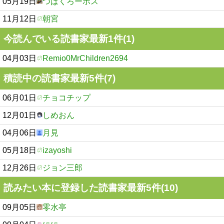
05月19日
つばくろーボス
11月12日
朝宮
今読んでいる読書家最新1件(1)
04月03日
Remio0MrChildren2694
積読中の読書家最新5件(7)
06月01日
チョコチップ
12月01日
しめおん
04月06日
月見
05月18日
izayoshi
12月26日
ジョン三郎
読みたい本に登録した読書家最新5件(10)
09月05日
零水亭