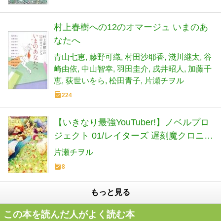
村上春樹への12のオマージュ いまのあ
なたへ
青山七恵
藤野可織
村田沙耶香
淺川継太
谷
崎由依
中山智幸
羽田圭介
戌井昭人
加藤千
恵
荻世いをら
松田青子
片瀬チヲル
224
【いきなり最強YouTuber!】ノベルプロ
ジェクト 01/レイターズ 遅刻魔クロニク
ル (いきなり最強YouTuber!ノベルプロ
片瀬チヲル
ジェクト 1 レイターズ)
8
もっと見る
この本を読んだ人がよく読む本