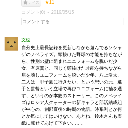
★11
ナイス
コメント(0)
2019/05/15
文也
自分史上最長記録を更新しながら遊んでるソシャ
ゲのノベライズ。頭抜けた野球の才能を持ちなが
ら、性別の壁に阻まれユニフォームを脱いだ少
女、有原翼と、同じく頭抜けた才能を持ちながら
肩を壊しユニフォームを脱いだ少年、八上浩太。
二人は「甲子園に行きたい」という想いの元、選
手と監督という立場で再びユニフォームに袖を通
す、というのが本筋のストーリー。このノベライ
ズはロシア人クォーターの新キャラと部活結成組
が中心の、創部直後の時期の物語。時系列とか何
とか気にしてはいけない。あとね、鈴木さんも表
紙に載せてあげて下さい……。