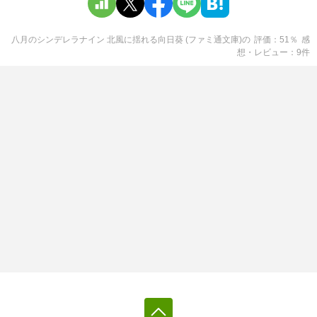
八月のシンデレラナイン 北風に揺れる向日葵 (ファミ通文庫)
の
評価
51
％
感
想・レビュー
9
件