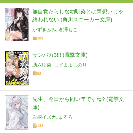
無自覚たらしな幼馴染とは両想いじゃ
終われない (角川スニーカー文庫)
かずきふみ
倉澤もこ
109
サンバカ3!!! (電撃文庫)
助六稲荷
しずまよしのり
52
先生、今日から同い年ですね? (電撃文
庫)
岩柄イズカ
まるろ
133