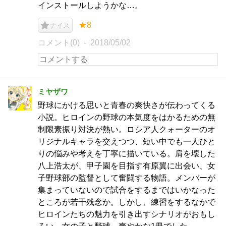
インストールしようかな…。
★8
ナイス
コメント(0)
2018/05/02
ミヤザワ
野球にかける思いと青春の爽快さが伝わってくる
小説。ヒロインの野球の本気度をはかるための無
制限素振り対決が熱い。ロシア人クォーターのオ
リジナルキャラを交えつつ、短い中でも一人ひと
りの悩みや考えを丁寧に描いている。肩を壊した
八上浩太が、甲子園を目指す有原翼に出会い、女
子野球部の監督として奮闘する物語。メンバーが
集まっていないので試合をするまではいかなった
ところが若干残念か。しかし、練習をするなかで
ヒロインたちの魅力を引き出すシナリオがおもし