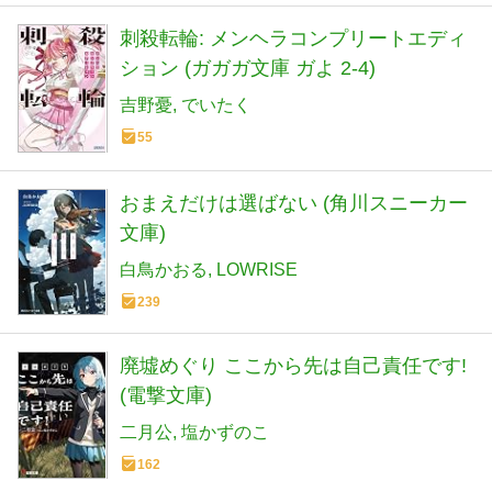
刺殺転輪: メンヘラコンプリートエディ
ション (ガガガ文庫 ガよ 2-4)
吉野憂
でいたく
55
おまえだけは選ばない (角川スニーカー
文庫)
白鳥かおる
LOWRISE
239
廃墟めぐり ここから先は自己責任です!
(電撃文庫)
二月公
塩かずのこ
162