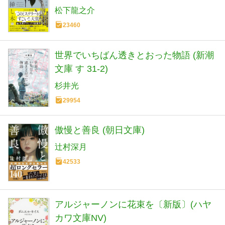
松下龍之介
23460
世界でいちばん透きとおった物語 (新潮
文庫 す 31-2)
杉井光
29954
傲慢と善良 (朝日文庫)
辻村深月
42533
アルジャーノンに花束を〔新版〕(ハヤ
カワ文庫NV)