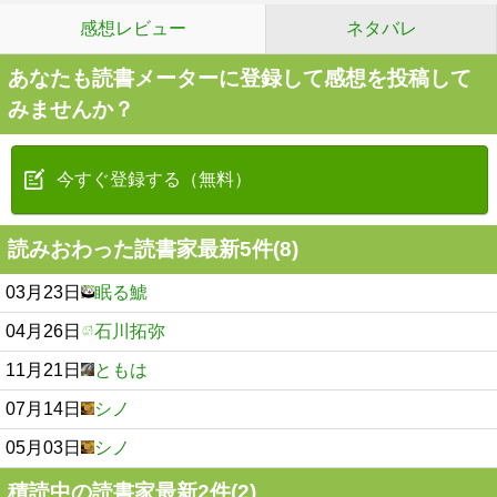
感想レビュー
ネタバレ
あなたも読書メーターに登録して感想を投稿して
みませんか？
今すぐ登録する（無料）
読みおわった読書家最新5件(8)
03月23日
眠る鯱
04月26日
石川拓弥
11月21日
ともは
07月14日
シノ
05月03日
シノ
積読中の読書家最新2件(2)