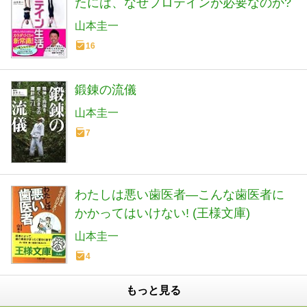
たには、なぜプロテインが必要なのか?
山本圭一
16
鍛錬の流儀
山本圭一
7
わたしは悪い歯医者―こんな歯医者に
かかってはいけない! (王様文庫)
山本圭一
4
もっと見る