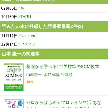
02月05日
あ
10月30日
TARU
読みたい本に登録した読書家最新2件(2)
11月11日
Natu rerei
12月14日
ファイア
山本 圭一の関連本
基礎から学べる! 世界標準のSCM教本
山本圭一
水谷禎志
行本顕
49
ゼロからはじめるプロテイン生活 あな