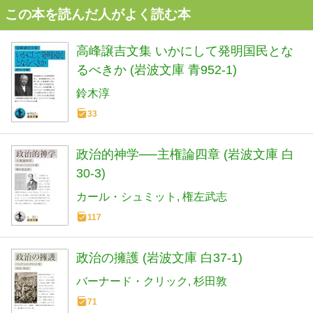
この本を読んだ人がよく読む本
高峰譲吉文集 いかにして発明国民とな
るべきか (岩波文庫 青952-1)
鈴木淳
33
政治的神学──主権論四章 (岩波文庫 白
30-3)
カール・シュミット
権左武志
117
政治の擁護 (岩波文庫 白37-1)
バーナード・クリック
杉田敦
71