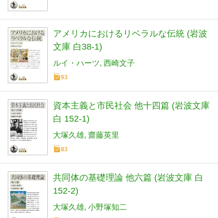
アメリカにおけるリベラルな伝統 (岩波
文庫 白38-1)
ルイ・ハーツ
西崎文子
93
資本主義と市民社会 他十四篇 (岩波文庫
白 152-1)
大塚久雄
齋藤英里
83
共同体の基礎理論 他六篇 (岩波文庫 白
152-2)
大塚久雄
小野塚知二