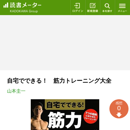
ログイン
新規登録
本を探
自宅でできる！ 筋力トレーニング大全
山本圭一
感想
0